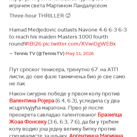
играчем света Мартином Ландалусеом.
Three-hour THRILLER 🥵
Hamad Medjedovic outlasts Navone 4-6 6-3 6-3
to reach his maiden Masters 1000 fourth
round!
#IBI26
pic.twitter.com/XVwiDgWEBx
— Tennis TV (@TennisTV)
May 11, 2026
Пут српског тенисера, тренутно 67. на АТП
листи, до ове фазе такмичења био је све само
не лак.
Након сигурне победе у првом колу против
Валентина Ројера
(6:4, 6:3), уследила су два
исцрпљујућа маратона. Прво је после
преокрета савладао талентованог
Бразилца
Жоаа Фонсеку
(3:6, 6:3, 7:6), да би у трећем
колу водио још једну велику битку против
специјалисте за шљаку,
Аргентинца Маријана