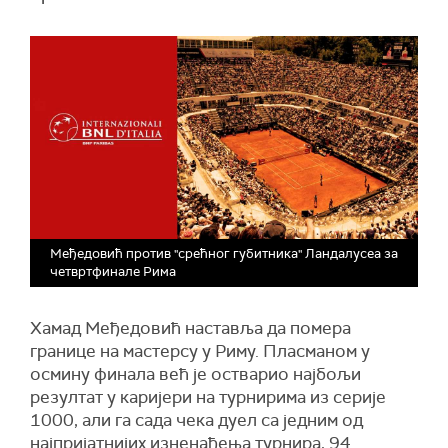
Међедовић против "срећног губитника" Ландалусеа за
четвртфинале Рима
Хамад Међедовић наставља да помера
границе на мастерсу у Риму. Пласманом у
осмину финала већ је остварио најбољи
резултат у каријери на турнирима из серије
1000, али га сада чека дуел са једним од
најпријатнијих изненађења турнира, 94.