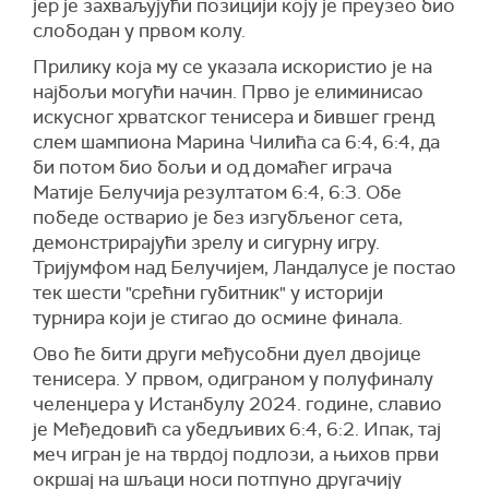
јер је захваљујући позицији коју је преузео био
слободан у првом колу.
Прилику која му се указала искористио је на
најбољи могући начин. Прво је елиминисао
искусног хрватског тенисера и бившег гренд
слем шампиона Марина Чилића са 6:4, 6:4, да
би потом био бољи и од домаћег играча
Матије Белучија резултатом 6:4, 6:3. Обе
победе остварио је без изгубљеног сета,
демонстрирајући зрелу и сигурну игру.
Тријумфом над Белучијем, Ландалусе је постао
тек шести "срећни губитник" у историји
турнира који је стигао до осмине финала.
Ово ће бити други међусобни дуел двојице
тенисера. У првом, одиграном у полуфиналу
челенџера у Истанбулу 2024. године, славио
је Међедовић са убедљивих 6:4, 6:2. Ипак, тај
меч игран је на тврдој подлози, а њихов први
окршај на шљаци носи потпуно другачију