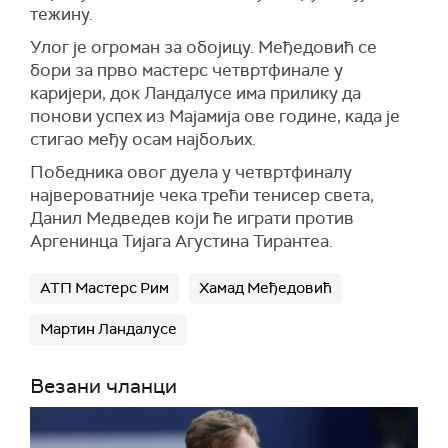
тежину.
Улог је огроман за обојицу. Међедовић се
бори за прво мастерс четвртфинале у
каријери, док Ландалусе има прилику да
понови успех из Мајамија ове године, када је
стигао међу осам најбољих.
Победника овог дуела у четвртфиналу
највероватније чека трећи тенисер света,
Данил Медведев који ће играти против
Аргенинца Тијага Агустина Тирантеа.
АТП Мастерс Рим
Хамад Међедовић
Мартин Ландалусе
Везани чланци