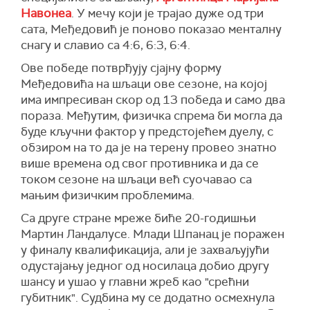
Навонеа
. У мечу који је трајао дуже од три
сата, Међедовић је поново показао менталну
снагу и славио са 4:6, 6:3, 6:4.
Ове победе потврђују сјајну форму
Међедовића на шљаци ове сезоне, на којој
има импресиван скор од 13 победа и само два
пораза. Међутим, физичка спрема би могла да
буде кључни фактор у предстојећем дуелу, с
обзиром на то да је на терену провео знатно
више времена од свог противника и да се
током сезоне на шљаци већ суочавао са
мањим физичким проблемима.
Са друге стране мреже биће 20-годишњи
Мартин Ландалусе. Млади Шпанац је поражен
у финалу квалификација, али је захваљујући
одустајању једног од носилаца добио другу
шансу и ушао у главни жреб као "срећни
губитник". Судбина му се додатно осмехнула