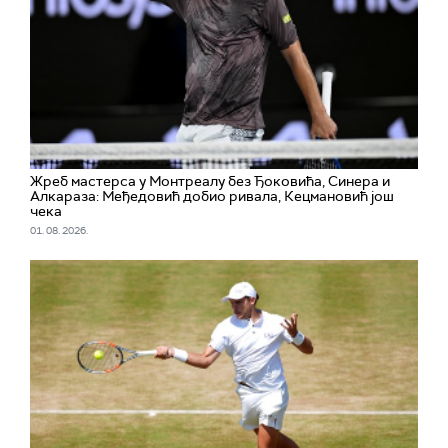
Жреб мастерса у Монтреалу без Ђоковића, Синера и
Алкараза: Међедовић добио ривала, Кецмановић још
чека
01. 08. 2026.