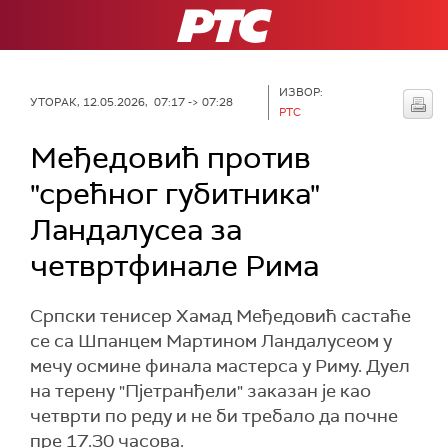
РТС
ИЗВОР:
УТОРАК, 12.05.2026, 07:17 -> 07:28
РТС
Међедовић против
"срећног губитника"
Ландалусеа за
четвртфинале Рима
Српски тенисер Хамад Међедовић састаће
се са Шпанцем Мартином Ландалусеом у
мечу осмине финала мастерса у Риму. Дуел
на терену "Пјетранђели" заказан је као
четврти по реду и не би требало да почне
пре 17.30 часова.