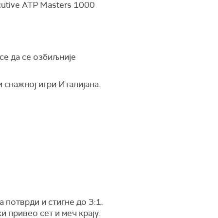
secutive ATP Masters 1000
се да се озбиљније
 снажној игри Италијана.
 потврди и стигне до 3:1.
и привео сет и меч крају.