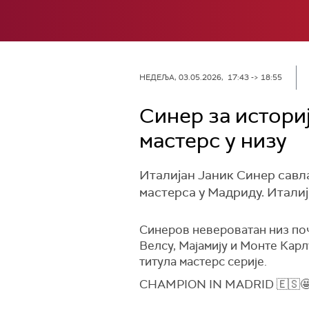
НЕДЕЉА, 03.05.2026, 17:43 -> 18:55
Синер за истори
мастерс у низу
Италијан Јаник Синер савла
мастерса у Мадриду. Италија
Синеров невероватан низ поче
Велсу, Мајамију и Монте Карл
титула мастерс серије.
CHAMPION IN MADRID 🇪🇸