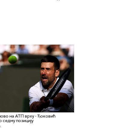
ово на АТП врху - Ђоковић
 седму позицију
.