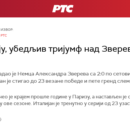
РТС
ИЗВОР:
РТС
ју, убедљив тријумф над Звере
дао је Немца Александра Зверева са 2:0 по сетовим
н је стигао до 23 везане победе и пете гренд слем 
о је крајем прошле године у Паризу, а настављен је 
у ове сезоне. Италијан је тренутно у серији од 23 уза
