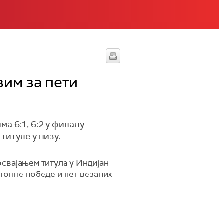
вим за пети
а 6:1, 6:2 у финалу
титуле у низу.
освајањем титула у Индијан
стопне победе и пет везаних