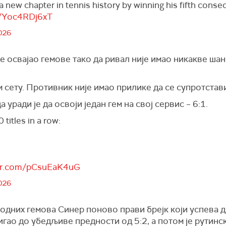
a new chapter in tennis history by winning his fifth con
m/Yoc4RDj6xT
026
е освајао гемове тако да ривал није имао никакве шан
 сету. Противник није имао прилике да се супротстави
 уради је да освоји један гем на свој сервис – 6:1.
titles in a row:
ter.com/pCsuEaK4uG
026
водних гемова Синер поново прави брејк који успева да
игао до убедљиве предности од 5:2, а потом је рутинск