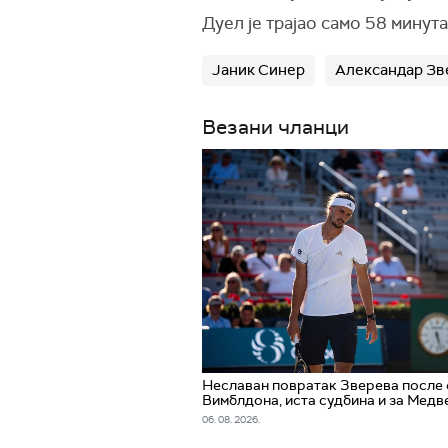
Дуел је трајао само 58 минута
Јаник Синер
Александар Зв
Везани чланци
Неславан повратак Зверева после
Вимблдона, иста судбина и за Медв
06. 08. 2026.