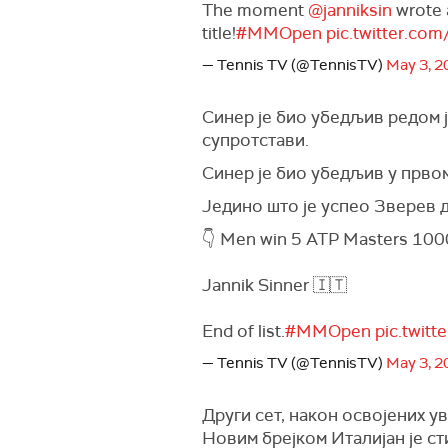
The moment
@janniksin
wrote 
title!
#MMOpen
pic.twitter.co
— Tennis TV (@TennisTV)
May 3, 2
Синер је био убедљив редом ј
супротстави.
Синер је био убедљив у првом
Једино што је успео Зверев да
👇 Men win 5 ATP Masters 1000 
Jannik Sinner 🇮🇹
End of list.
#MMOpen
pic.twit
— Tennis TV (@TennisTV)
May 3, 2
Други сет, након освојених у
Новим брејком Италијан је ст