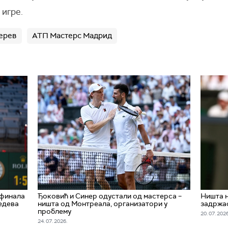
 игре.
ерев
АТП Мастерс Мадрид
 финала
Ђоковић и Синер одустали од мастерса –
Ништа н
едева
ништа од Монтреала, организатори у
задржао
проблему
20. 07. 2026
24. 07. 2026.