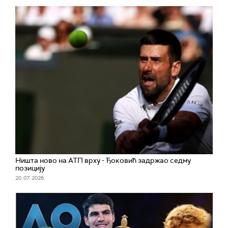
Ништа ново на АТП врху - Ђоковић задржао седму
позицију
20. 07. 2026.