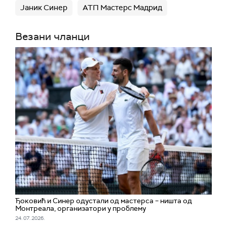
Јаник Синер
АТП Мастерс Мадрид
Везани чланци
Ђоковић и Синер одустали од мастерса – ништа од
Монтреала, организатори у проблему
24. 07. 2026.