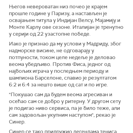
Његов невероватан низ почео је крајем
прошле године у Паризу, а настављен је
освајањем титула у Индијан Велсу, Мајамију и
Монте Карлу ове сезоне. Италијан је тренутно
у серији од 22 узастопне победе.
Иако је признао да му услови у Мадриду, због
надморске висине, не одговарају у
потпуности, током целе недеље је деловао
веома убедљиво. Против Фиса, једног од
најбољих играча у последњем периоду и
шампиона Барселоне, славио је резултатом
6:2 и 6:4 за нешто више од сат и по игре.
"Покушао сам да будем веома агресиван и
осећао сам се добро у ритерну. У другом сету
је подигао ниво сервиса, па је било теже, али
сам задовољан укупним наступом", рекао је
Синер.
Синер се тако придружио легендама тениса