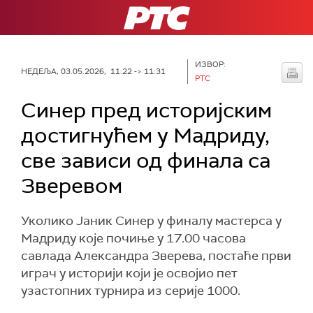
РТС
ИЗВОР:
НЕДЕЉА, 03.05.2026, 11:22 -> 11:31
РТС
Синер пред историјским
достигнућем у Мадриду,
све зависи од финала са
Зверевом
Уколико Јаник Синер у финалу мастерса у
Мадриду које почиње у 17.00 часова
савлада Александра Зверева, постаће први
играч у историји који је освојио пет
узастопних турнира из серије 1000.