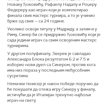
Новаку Ђоковићу
, Рафаелу Надалу и Роџеру
Федереру као играч који је комплетирао
финала свих мастерс турнира, а то је учинио
брже од свих — са 24 године.
Уколико освоји титулу у Мадриду, а затим и у
Риму, Синер би се придружио Ђоковићу који је
сада једини играч са свим освојеним мастерс
турнирима.
У другом полуфиналу, Зверев је савладао
Александра Блока резултатом 6:2 и 7:5 и
изборио нови дуел са Синером, против кога
има низ пораза у последњим међусобним
сусретима.
Немачки тенисер је након победе поручио да
ће покушати да отежа игру Синеру у финалу,
истичући да је Италијан тренутно најбољи
играч на свету.