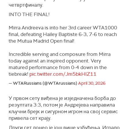
четвртфиналу.
INTO THE FINAL!
Mirra Andreeva is into her 3rd career WTA1000
final, defeating Hailey Baptiste 6-3, 7-6 to reach
the Mutua Madrid Open final!
Incredible serving and composure from Mirra
today against an inspired opponent. Very
matured performance from 0-4 down in the
tiebreak!
pic.twitter.com/Jm5bkHIZ11
— WTARussians (@WTArussians)
April 30, 2026
У првом сету виђена је изједначена борба до
резултата 3:3, потом је Андрејева направила
кључни брејк и сигурном игром на свој сервис
привела сет крају.
Други сет донео је још више узбуђења. Играло