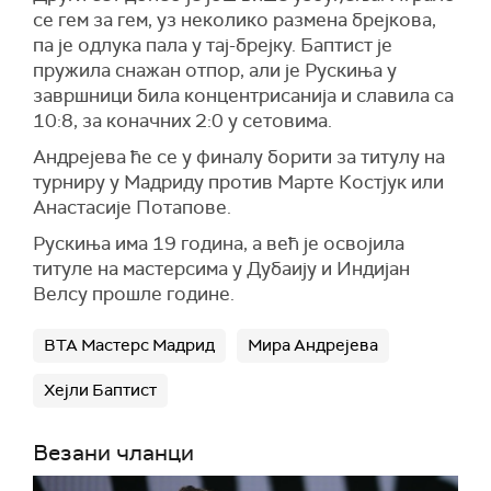
се гем за гем, уз неколико размена брејкова,
па је одлука пала у тај-брејку. Баптист је
пружила снажан отпор, али је Рускиња у
завршници била концентрисанија и славила са
10:8, за коначних 2:0 у сетовима.
Андрејева ће се у финалу борити за титулу на
турниру у Мадриду против Марте Костјук или
Анастасије Потапове.
Рускиња има 19 година, а већ је освојила
титуле на мастерсима у Дубаију и Индијан
Велсу прошле године.
ВТА Мастерс Мадрид
Мира Андрејева
Хејли Баптист
Везани чланци