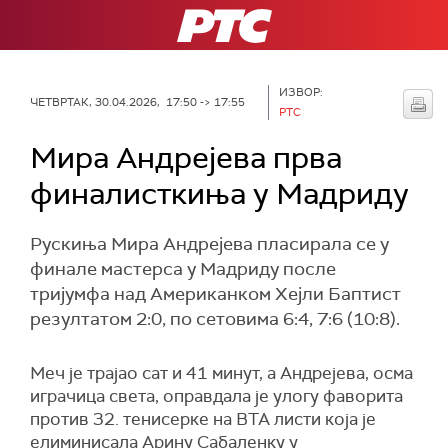
РТС
ИЗВОР:
ЧЕТВРТАК, 30.04.2026, 17:50 -> 17:55
РТС
Мира Андрејева прва
финалисткиња у Мадриду
Рускиња Мира Андрејева пласирала се у
финале мастерса у Мадриду после
тријумфа над Американком Хејли Баптист
резултатом 2:0, по сетовима 6:4, 7:6 (10:8).
Меч је трајао сат и 41 минут, а Андрејева, осма
играчица света, оправдала је улогу фаворита
против 32. тенисерке на ВТА листи која је
елиминисала Арину Сабаленку у