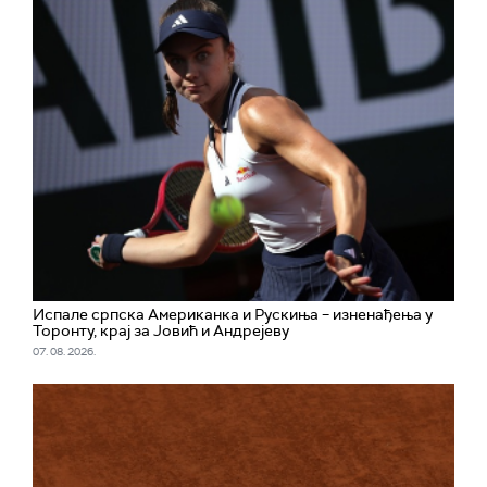
Испале српска Американка и Рускиња – изненађења у
Торонту, крај за Јовић и Андрејеву
07. 08. 2026.