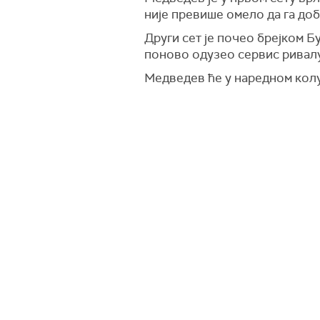
није превише омело да га доби
Други сет је почео брејком Бу
поново одузео сервис ривалу 
Медведев ће у наредном колу