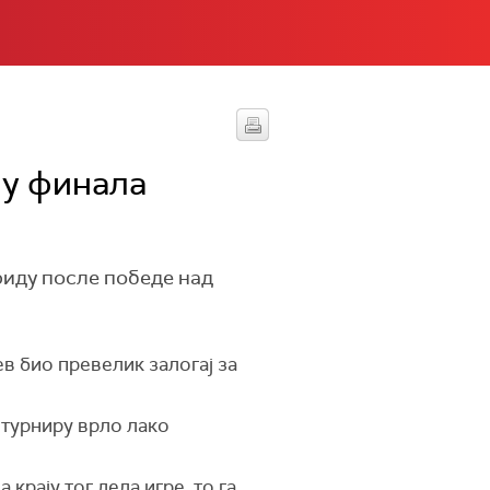
ну финала
риду после победе над
ев био превелик залогај за
 турниру врло лако
 крају тог дела игре, то га