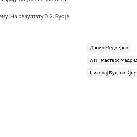
му. На резултату 3:2, Рус је
Данил Медведев
АТП Мастерс Мадри
Николај Будков Кјер