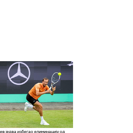
в једва избегао елиминацију од