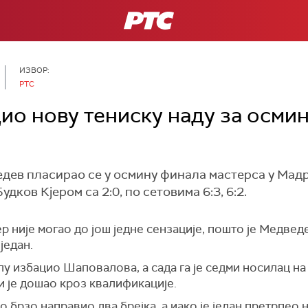
РТС
ИЗВОР:
РТС
о нову тениску наду за осми
дев пласирао се у осмину финала мастерса у Мад
ков Кјером са 2:0, по сетовима 6:3, 6:2.
р није могао до још једне сензације, пошто је Медвед
један.
у избацио Шаповалова, а сада га је седми носилац на
и је дошао кроз квалификације.
 брзо направио два брејка, а иако је један претрпео на