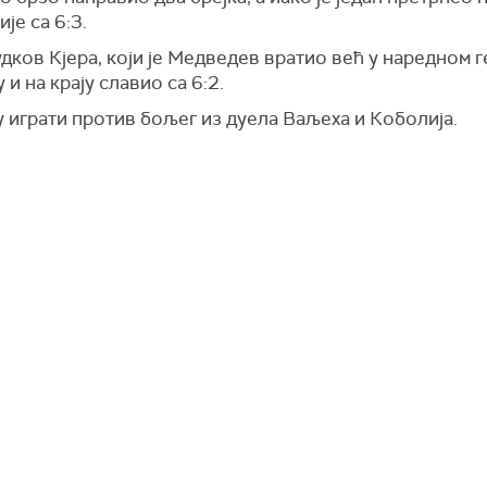
је са 6:3.
дков Кјера, који је Медведев вратио већ у наредном ге
и на крају славио са 6:2.
 играти против бољег из дуела Ваљеха и Коболија.