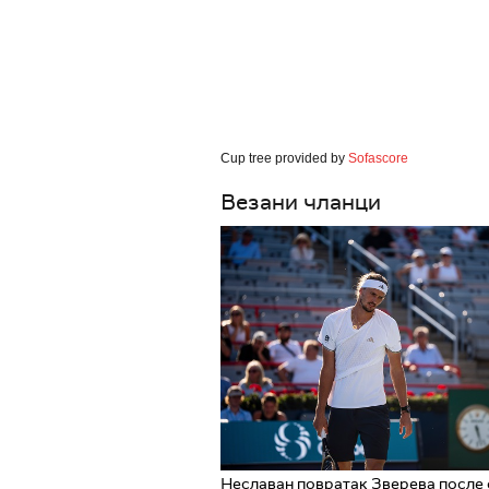
Cup tree provided by
Sofascore
Везани чланци
Неславан повратак Зверева после