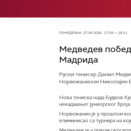
ПОНЕДЕЉАК, 27.04.2026, 17:59 -> 18:11
Медведев победи
Мадрида
Руски тенисер Данил Медве
Норвежанином Николајем Буд
Нова тениска нада Будков Кје
некадашњег јуниорског броја 
Норвежанин је у прошлом кол
елиминисао са турнира на кој
Медведев је у првом сету врло