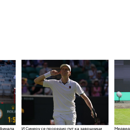
 финала
И Синеру се проредио пут ка завршници
Медведе