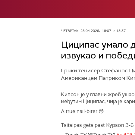
ЧЕТВРТАК, 23.04.2026, 18:07 -> 18:37
Циципас умало д
извукао и побед
Грчки тенисер Стефанос Ци
Американцем Патриком Кипсон
Кипсон је у главни жреб ушао
међутим Циципас, чија је кари
A true nail-biter 😳
Tsitsipas gets past Kypson 3-6
— Tennis TV (@TennisTV)
April 23,