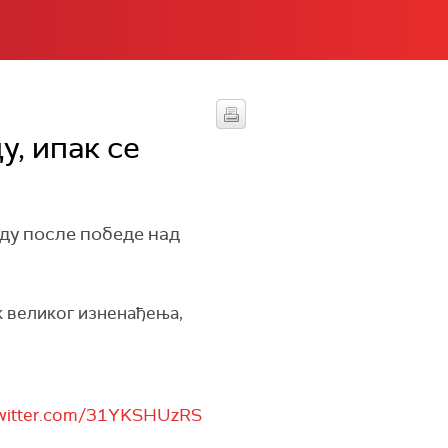
, ипак се
ду после победе над
ак великог изненађења,
twitter.com/31YKSHUzRS