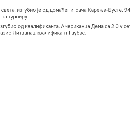
света, изгубио је од домаћег играча Карења-Бусте, 94.
 на турниру.
згубио од квалификанта, Американца Дема са 2:0 у се
разио Литванац квалификант Гаубас.