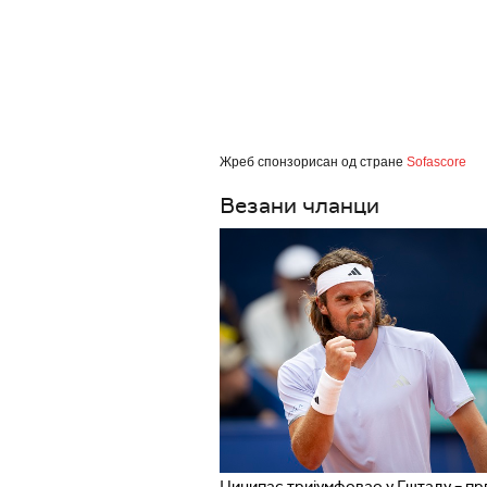
Жреб спонзорисан од стране
Sofascore
Везани чланци
Циципас тријумфовао у Гштаду – пр