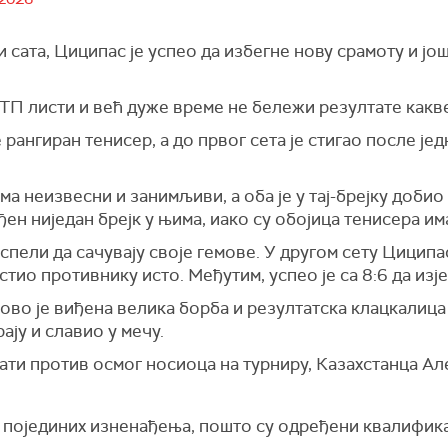
ри сата, Циципас је успео да избегне нову срамоту и још
 АТП листи и већ дуже време не бележи резултате какве
рангиран тенисер, а до првог сета је стигао после једн
а неизвесни и занимљиви, а оба је у тај-брејку добио
ђен ниједан брејк у њима, иако су обојица тенисера им
пели да сачувају своје гемове. У другом сету Циципас 
стио противнику исто. Међутим, успео је са 8:6 да изј
ново је виђена велика борба и резултатска клацкалица у
ају и славио у мечу.
рати против осмог носиоца на турниру, Казахстанца А
је појединих изненађења, пошто су одређени квалифи