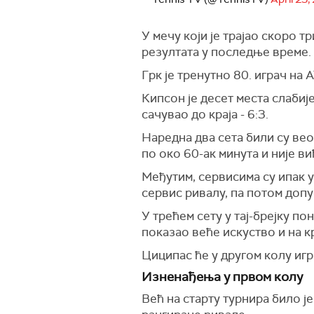
У мечу који је трајао скоро т
резултата у последње време.
Грк је тренутно 80. играч на
Кипсон је десет места слабије 
сачувао до краја - 6:3.
Наредна два сета били су веом
по око 60-ак минута и није ви
Међутим, сервисима су ипак ус
сервис ривалу, па потом допу
У трећем сету у тај-брејку по
показао веће искуство и на кр
Циципас ће у другом колу иг
Изненађења у првом колу
Већ на старту турнира било 