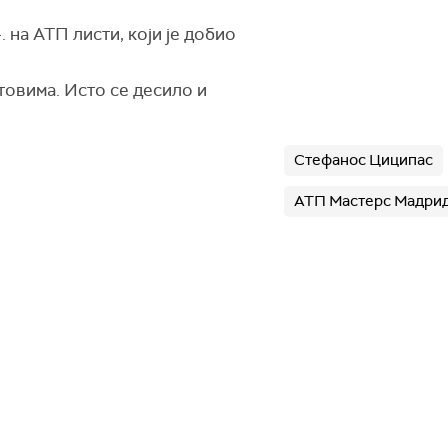
 на АТП листи, који је добио
товима. Исто се десило и
Стефанос Циципас
АТП Мастерс Мадри