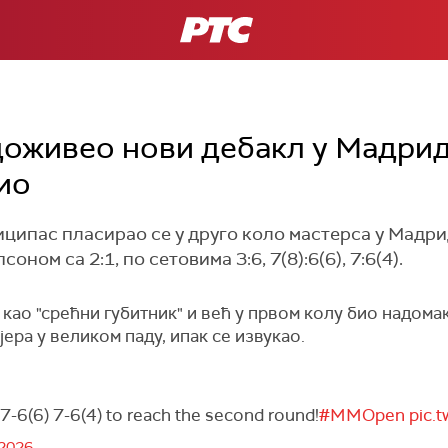
РТС
оживео нови дебакл у Мадриду
ио
ципас пласирао се у друго коло мастерса у Мадри
ом са 2:1, по сетовима 3:6, 7(8):6(6), 7:6(4).
 као "срећни губитник" и већ у првом колу био надом
јера у великом паду, ипак се извукао.
 7-6(6) 7-6(4) to reach the second round!
#MMOpen
pic.
 2026