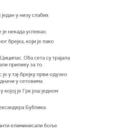
 један у низу слабих
 је некада успевао.
ог брејка, који је лако
 Циципас. Оба сета су трајала
али прилику за то.
је у тај-брејку први одузео
едначи у сетовима.
 којој је Грк још једном
лександера Бублика.
канти елиминисали боље