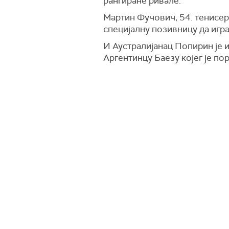
рангиране ривале.
Мартин Фучович, 54. тенисер 
специјалну позивницу да игра
И Аустралијанац Попирин је и
Аргентинцу Баезу којег је по