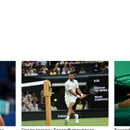
ва
Све по старом - Ђоковић преслишао
Ђоковић