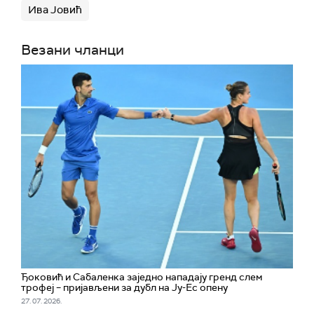
Ива Јовић
Везани чланци
Ђоковић и Сабаленка заједно нападају гренд слем
трофеј – пријављени за дубл на Ју-Ес опену
27. 07. 2026.