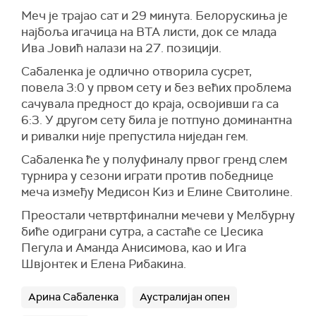
Меч је трајао сат и 29 минута. Белорускиња је
најбоља игачица на ВТА листи, док се млада
Ива Јовић налази на 27. позицији.
Сабаленка је одлично отворила сусрет,
повела 3:0 у првом сету и без већих проблема
сачувала предност до краја, освојивши га са
6:3. У другом сету била је потпуно доминантна
и ривалки није препустила ниједан гем.
Сабаленка ће у полуфиналу првог гренд слем
турнира у сезони играти против победнице
меча између Медисон Киз и Елине Свитолине.
Преостали четвртфинални мечеви у Мелбурну
биће одиграни сутра, а састаће се Џесика
Пегула и Аманда Анисимова, као и Ига
Швјонтек и Елена Рибакина.
Арина Сабаленка
Аустралијан опен