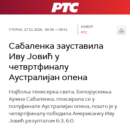
РТС
ИЗВОР:
УТОРАК, 27.01.2026, 09:39 -> 09:51
РТС
Сабаленка зауставила
Иву Јовић у
четвртфиналу
Аустралијан опена
Најбоља тенисерка света, Белорускиња
Арина Сабаленка, пласирала се у
полуфинале Аустралијан опена, пошто је у
четвртфиналу победила Американку Иву
Јовић резултатом 6:3, 6:0.