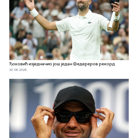
Ђоковић изједначио још један Федереров рекорд
30. 06. 2026.