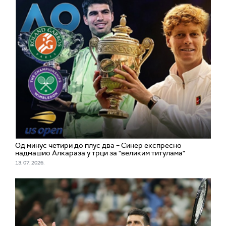
Од минус четири до плус два – Синер експресно
надмашио Алкараза у трци за "великим титулама"
13. 07. 2026.