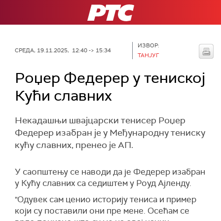
РТС
ИЗВОР:
СРЕДА, 19.11.2025, 12:40 -> 15:34
ТАНЈУГ
Роџер Федерер у тениској
Кући славних
Некадашњи швајцарски тенисер Роџер
Федерер изабран је у Међународну тениску
кућу славних, пренео је АП.
У саопштењу се наводи да је Федерер изабран
у Кућу славних са седиштем у Роуд Ајленду.
"Одувек сам ценио историју тениса и пример
који су поставили они пре мене. Осећам се