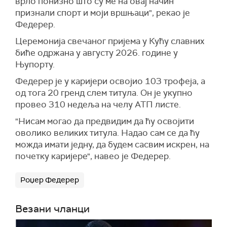
врло понизно што су ме на овај начин
признали спорт и моји вршњаци", рекао је
Федерер.
Церемонија свечаног пријема у Кућу славних
биће одржана у августу 2026. године у
Њупорту.
Федерер је у каријери освојио 103 трофеја, а
од тога 20 гренд слем титула. Он је укупно
провео 310 недеља на челу АТП листе.
"Нисам могао да предвидим да ћу освојити
оволико великих титула. Надао сам се да ћу
можда имати једну, да будем сасвим искрен, на
почетку каријере", навео је Федерер.
Роџер Федерер
Везани чланци