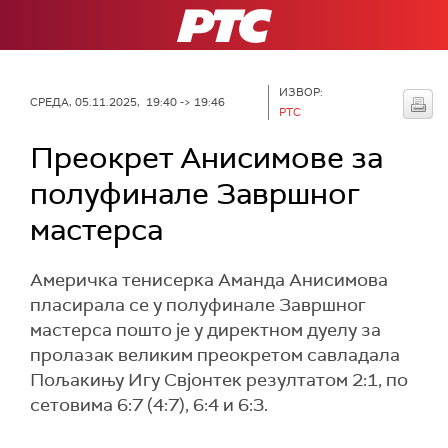
РТС
ИЗВОР:
СРЕДА, 05.11.2025, 19:40 -> 19:46
РТС
Преокрет Анисимове за
полуфинале Завршног
мастерса
Америчка тенисерка Аманда Анисимова
пласирала се у полуфинале Завршног
мастерса пошто је у директном дуелу за
пролазак великим преокретом савладала
Пољакињу Игу Свјонтек резултатом 2:1, по
сетовима 6:7 (4:7), 6:4 и 6:3.