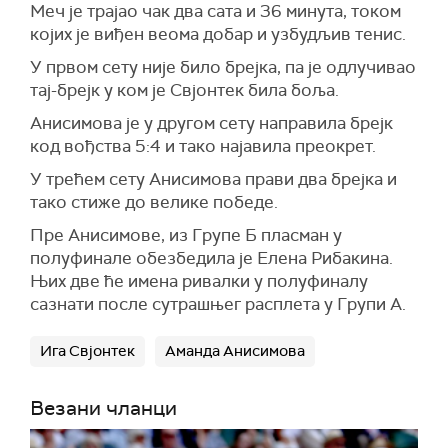
Меч је трајао чак два сата и 36 минута, током
којих је виђен веома добар и узбудљив тенис.
У првом сету није било брејка, па је одлучивао
тај-брејк у ком је Свјонтек била боља.
Анисимова је у другом сету направила брејк
код вођства 5:4 и тако најавила преокрет.
У трећем сету Анисимова прави два брејка и
тако стиже до велике победе.
Пре Анисимове, из Групе Б пласман у
полуфинале обезбедила је Елена Рибакина.
Њих две ће имена ривалки у полуфиналу
сазнати после сутрашњег расплета у Групи А.
Ига Свјонтек
Аманда Анисимова
Везани чланци