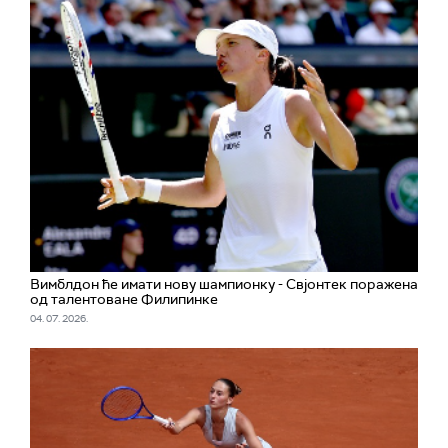
Вимблдон ће имати нову шампионку - Свјонтек поражена
од талентоване Филипинке
04. 07. 2026.