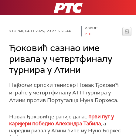
РТС
ИЗВОР:
УТОРАК, 04.11.2025, 23:27 -> 23:44
РТС
Ђоковић сазнао име
ривала у четвртфиналу
турнира у Атини
Најбољи српски тенисер Новак Ђоковић
играће у четвртфиналу АТП турнира у
Атини против Португалца Нуна Борхеса.
Новак Ђоковић је раније данас
први пут у
каријери победио Алехандра Табила
, а
наредни ривал у Атини биће му Нуно Борхес