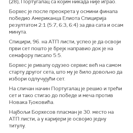
(28), Португалац са којим никада није играо.
Борхес је после преокрета у осмини финала
победио Американца Елиота Спицирија
резултатом 2:1 (5:7, 6:3, 6:4) за два сата и осам
минута.
Спицири, 96. на АТП листи, успео је да освоји
први сет пошто је брејк направио док је на
семафору писало 5:5.
Борхес је ривалу одузео сервис већ на самом
старту другог сета, што му је било довољно да
избори одлучујући сет.
На сличан начин Португалац је решио и трећи
сет и тако стигао до победе и меча против
Новака Ђоковића.
Најбољи Борхесов пласман је 30. место на
АТП листи, а у каријери је освојио једну
титулу.