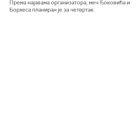
Према најавама организатора, меч Ђоковића и
Борхеса планиран је за четвртак.