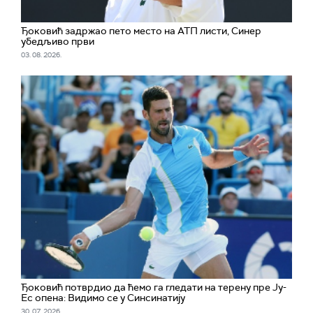
Ђоковић задржао пето место на АТП листи, Синер
убедљиво први
03. 08. 2026.
Ђоковић потврдио да ћемо га гледати на терену пре Ју-
Ес опена: Видимо се у Синсинатију
30. 07. 2026.