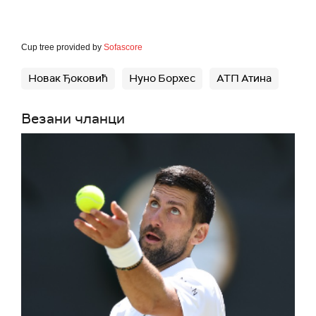
Cup tree provided by
Sofascore
Новак Ђоковић
Нуно Борхес
АТП Атина
Везани чланци