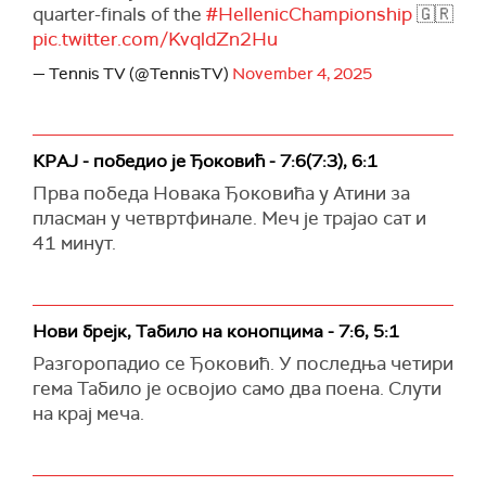
quarter-finals of the
#HellenicChampionship
🇬🇷
pic.twitter.com/KvqldZn2Hu
— Tennis TV (@TennisTV)
November 4, 2025
КРАЈ - победио је Ђоковић - 7:6(7:3), 6:1
Прва победа Новака Ђоковића у Атини за
пласман у четвртфинале. Меч је трајао сат и
41 минут.
Нови брејк, Табило на конопцима - 7:6, 5:1
Разгоропадио се Ђоковић. У последња четири
гема Табило је освојио само два поена. Слути
на крај меча.