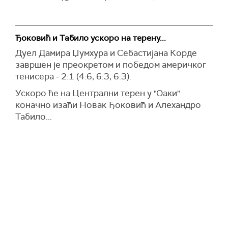
Ђоковић и Табило ускоро на терену...
Дуел Дамира Џумхура и Себастијана Корде
завршен је преокретом и победом америчког
тенисера - 2:1 (4:6, 6:3, 6:3).
Ускоро ће на Централни терен у "Оаки"
коначно изаћи Новак Ђоковић и Алехандро
Табило...