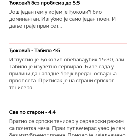
Ђоковић без проблема до 5:5
Још један гем у којем је Ђоковић био
доминантан. Изгубио је само један поен. И
даље траје први сет...
Ђоковић - Табило 4:5
Испустио је Ђоковић обећавајућих 15:30, али
Табило је изузетно сервирао. Биће сада у
прилици да нападне брејк вредан освајања
првог сета. Притисак је на страни српског
тенисера.
Све по старом - 4:4
Вратио се српски тенисер у серверски режим
са почетка меча. Први пут вечерас узео је гем
без изгубљеног поена. Поново је изједначено