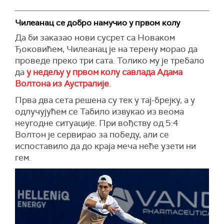
Чилеанац се добро намучио у првом колу
Да би заказао нови сусрет са Новаком
Ђоковићем, Чилеанац је на терену морао да
проведе преко три сата. Толико му је требало
да
у недељу у првом колу савлада Адама
Волтона из Аустралије
.
Прва два сета решена су тек у тај-брејку, а у
одлучујућем се Табило извукао из веома
неугодне ситуације. При вођству од 5:4
Волтон је сервирао за победу, али се
испоставило да до краја меча неће узети ни
гем.