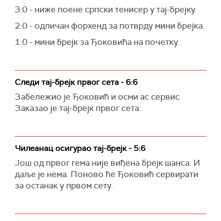
3:0 - ниже поене српски тенисер у тај-брејку.
2:0 - одличан форхенд за потврду мини брејка.
1:0 - мини брејк за Ђоковића на почетку.
Следи тај-брејк првог сета - 6:6
Забележио је Ђоковић и осми ас сервис.
Заказао је тај-брејк првог сета.
Чилеанац осигурао тај-брејк - 5:6
Још од првог гема није виђена брејк шанса. И
даље је нема. Поново ће Ђоковић сервирати
за останак у првом сету.