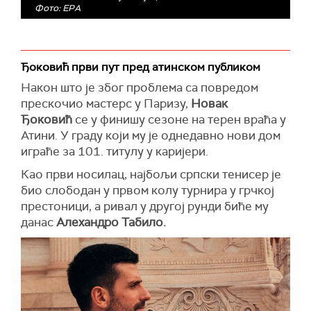
Фото: EPA
Ђоковић први пут пред атинском публиком
Након што је због проблема са повредом
прескочио мастерс у Паризу,
Новак
Ђоковић
се у финишу сезоне на терен враћа у
Атини. У граду који му је однедавно нови дом
играће за 101. титулу у каријери.
Као први носилац, најбољи српски тенисер је
био слободан у првом колу турнира у грчкој
престоници, а ривал у другој рунди биће му
данас
Алехандро Табило.