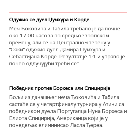
Одужио се дуел Џумхура и Корде...
Меч Ђоковића и Табила требало је да почне
око 17.00 часова по средњоевропском
времену, али се на Централном терену у
"Оаки" одужио дуел Дамира Џумхура и
Себастијана Корде. Резултат је 1:1 и управо је
почео одлучујући трећи сет.
Победник против Борхеса или Спицирија
Бољи из данашњег меча Ђоковића и Табила
састаће се у четвртфиналу турнира у Атини са
победником дуела Португалца Нуна Борхеса и
Елиота Спицирија, Американца који је у
понедељак елиминисао Ласла Ђереа.