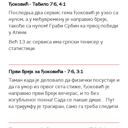
Ђоковић - Табило 7:6, 4:1
Последња два сервис гема Ђоковић је узео са
нулом, а у међувремену је направио брејк,
такође са нулом! Граби Србин ка првој победи
у Атини.
Већ 13 ас сервиса има српски тенисер у
статистици.
Први брејк за Ђоковића - 7:6, 3:1
Таман када је деловало да физички посустаје и
да га умор из првог сета стиже, Ђоковић је
направио први брејк вечерас, и то без
изгубљеног поена! Сада се лакше дише... Пут
ка тријумфу је трасиран, само га треба следити.