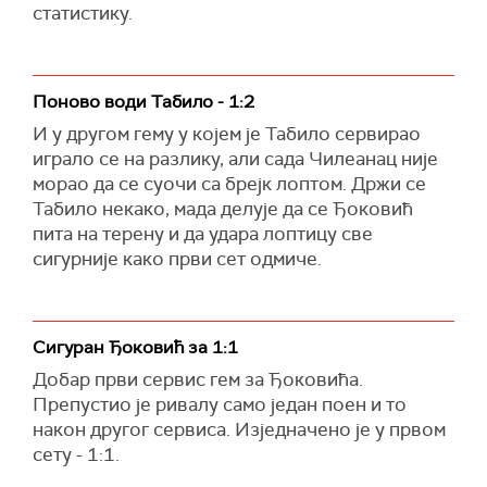
статистику.
Поново води Табило - 1:2
И у другом гему у којем је Табило сервирао
играло се на разлику, али сада Чилеанац није
морао да се суочи са брејк лоптом. Држи се
Табило некако, мада делује да се Ђоковић
пита на терену и да удара лоптицу све
сигурније како први сет одмиче.
Сигуран Ђоковић за 1:1
Добар први сервис гем за Ђоковића.
Препустио је ривалу само један поен и то
након другог сервиса. Изједначено је у првом
сету - 1:1.