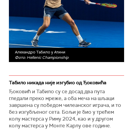
Алехандро Табило у Атини
Фото: Hellenic Championship
Табило никада није изгубио од Ђоковића
Ђоковић и Табило су се досад два пута
гледали преко мреже, а оба меча на шљаци
завршена су победом чилеанског играча, и то
без изгубљеног сета. Бољи је био у трећем
колу мастерса у Риму 2024, као и у другом
колу мастерса у Монте Карлу ове године.