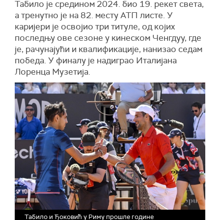
Табило је средином 2024. био 19. рекет света,
а тренутно је на 82. месту АТП листе. У
каријери је освојио три титуле, од којих
последњу ове сезоне у кинеском Ченгдуу, где
је, рачунајући и квалификације, нанизао седам
победа. У финалу је надиграо Италијана
Лоренца Музетија.
Табило и Ђоковић у Риму прошле године