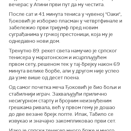
вечерас у Атини први пут да му честита.
После сат и 41 минута тениса у чувеној "Оаки",
Ђоковић је изборио пласман у четвртфинале и
забележио први тријумф пред новим
суграђанима у грчкој престоници, која му је
однедавно нови дом.
Тренутно 89. рекет света намучио је српског
тенисера у маратонском и исцрпљујућем
првом сету, решеном тек у тај-брејку након 69
минута велике борбе, али у другом није успео
да узме више од десет поена.
Од самог почетка меча Ђоковић је био бољи и
стабилнији играч. Захваљујући прилично
несигурном старту и бројним неизнуђеним
грешкама ривала, већ у првом гему је дошао
до две везане брејк лопте. Ипак, Табило се
извукао и значајно закомпликовао први сет.
Иако је српски тенисер много брже и много