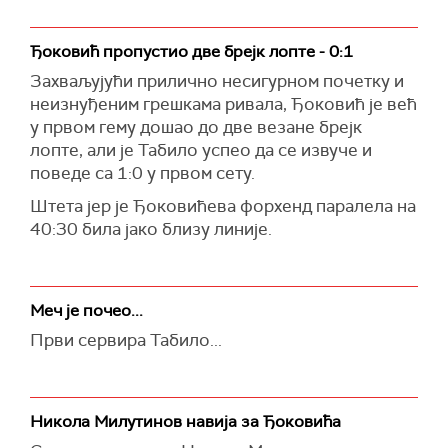
Ђоковић пропустио две брејк лопте - 0:1
Захваљујући прилично несигурном почетку и
неизнуђеним грешкама ривала, Ђоковић је већ
у првом гему дошао до две везане брејк
лопте, али је Табило успео да се извуче и
поведе са 1:0 у првом сету.
Штета јер је Ђоковићева форхенд паралела на
40:30 била јако близу линије.
Меч је почео...
Први сервира Табило...
Никола Милутинов навија за Ђоковића