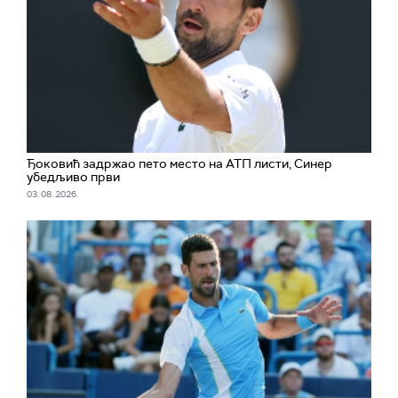
Ђоковић задржао пето место на АТП листи, Синер
убедљиво први
03. 08. 2026.