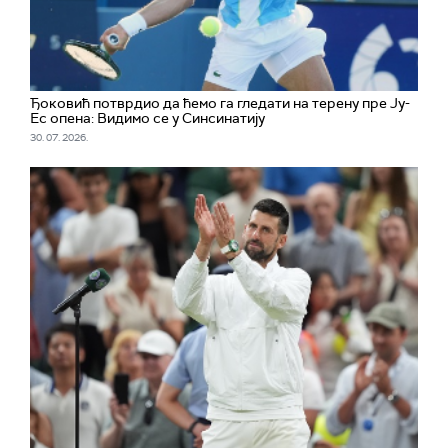
Ђоковић потврдио да ћемо га гледати на терену пре Ју-
Ес опена: Видимо се у Синсинатију
30. 07. 2026.