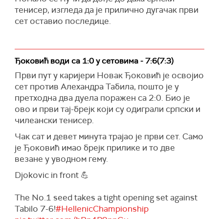
тенисер, изгледа да је прилично дугачак први
сет оставио последице.
Ђоковић води са 1:0 у сетовима - 7:6(7:3)
Први пут у каријери Новак Ђоковић је освојио
сет против Алехандра Табила, пошто је у
претходна два дуела поражен са 2:0. Био је
ово и први тај-брејк који су одиграли српски и
чилеански тенисер.
Чак сат и девет минута трајао је први сет. Само
је Ђоковић имао брејк прилике и то две
везане у уводном гему.
Djokovic in front 💪
The No.1 seed takes a tight opening set against
Tabilo 7-6!
#HellenicChampionship