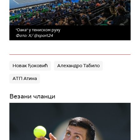
"Оака" у тениском руху
Фото: X/ @sport24
Новак Ђоковић
Алехандро Табило
АТП Атина
Везани чланци