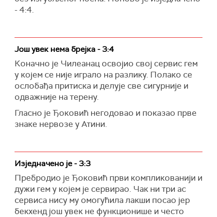
- 4:4.
Још увек нема брејка - 3:4
Коначно је Чилеанац освојио свој сервис гем
у којем се није играло на разлику. Полако се
ослобађа притиска и делује све сигурније и
одважније на терену.
Гласно је Ђоковић негодовао и показао прве
знаке нервозе у Атини.
Изједначено је - 3:3
Пребродио је Ђоковић први компликованији и
дужи гем у којем је сервирао. Чак ни три ас
сервиса нису му омогућила лакши посао јер
бекхенд још увек не функционише и често