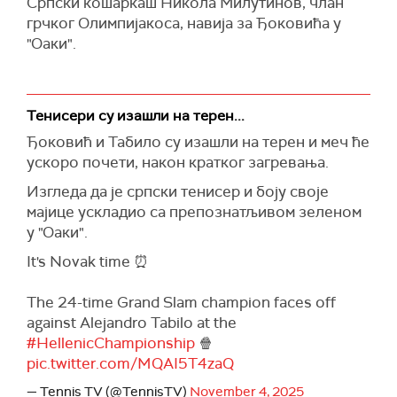
Српски кошаркаш Никола Милутинов, члан
грчког Олимпијакоса, навија за Ђоковића у
"Оаки".
Тенисери су изашли на терен...
Ђоковић и Табило су изашли на терен и меч ће
ускоро почети, након кратког загревања.
Изгледа да је српски тенисер и боју своје
мајице ускладио са препознатљивом зеленом
у "Оаки".
It's Novak time ⏰
The 24-time Grand Slam champion faces off
against Alejandro Tabilo at the
#HellenicChampionship
🍿
pic.twitter.com/MQAI5T4zaQ
— Tennis TV (@TennisTV)
November 4, 2025