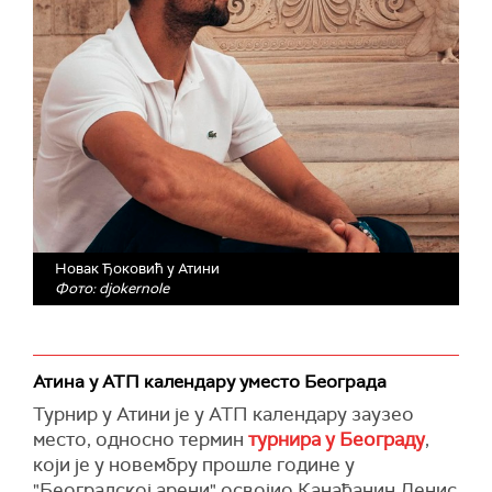
Новак Ђоковић у Атини
Фото: djokernole
Атина у АТП календару уместо Београда
Турнир у Атини је у АТП календару заузео
место, односно термин
турнира у Београду
,
који је у новембру прошле године у
"Београдској арени" освојио Канађанин Денис