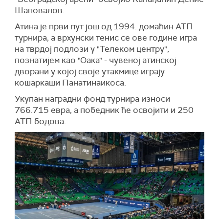
Шаповалов.
Атина је први пут још од 1994. домаћин АТП
турнира, а врхунски тенис се ове године игра
на тврдој подлози у "Телеком центру",
познатијем као "Оака" - чувеној атинској
дворани у којој своје утакмице играју
кошаркаши Панатинаикоса.
Укупан наградни фонд турнира износи
766.715 евра, а победник ће освојити и 250
АТП бодова.