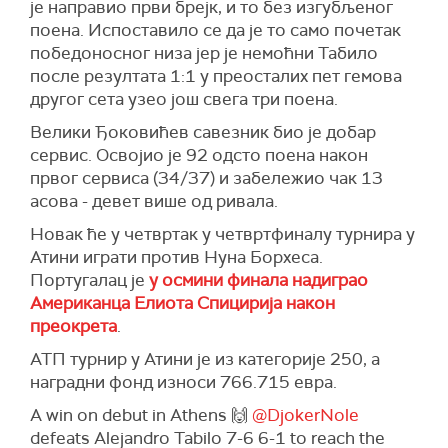
је направио први брејк, и то без изгубљеног
поена. Испоставило се да је то само почетак
победоносног низа јер је немоћни Табило
после резултата 1:1 у преосталих пет гемова
другог сета узео још свега три поена.
Велики Ђоковићев савезник био је добар
сервис. Освојио је 92 одсто поена након
првог сервиса (34/37) и забележио чак 13
асова - девет више од ривала.
Новак ће у четвртак у четвртфиналу турнира у
Атини играти против Нуна Борхеса.
Португалац је
у осмини финала надиграо
Американца Елиота Спицирија након
преокрета
.
АТП турнир у Атини је из категорије 250, а
наградни фонд износи 766.715 евра.
A win on debut in Athens 🙌
@DjokerNole
defeats Alejandro Tabilo 7-6 6-1 to reach the