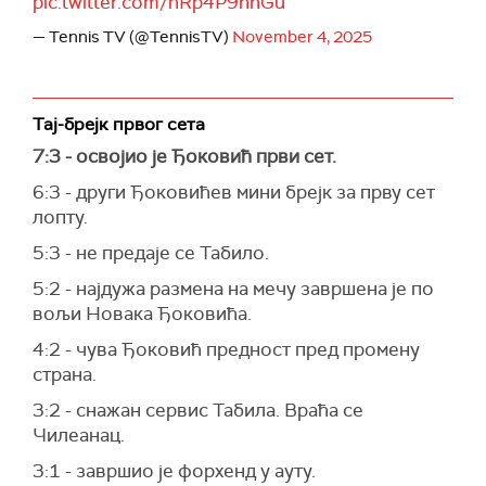
pic.twitter.com/hRp4P9nnGu
— Tennis TV (@TennisTV)
November 4, 2025
Тај-брејк првог сета
7:3 - освојио је Ђоковић први сет.
6:3 - други Ђоковићев мини брејк за прву сет
лопту.
5:3 - не предаје се Табило.
5:2 - најдужа размена на мечу завршена је по
вољи Новака Ђоковића.
4:2 - чува Ђоковић предност пред промену
страна.
3:2 - снажан сервис Табила. Враћа се
Чилеанац.
3:1 - завршио је форхенд у ауту.