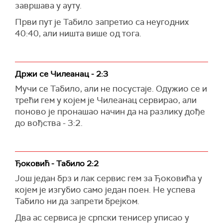
завршава у ауту.
Први пут је Табило запретио са неугодних
40:40, али ништа више од тога.
Држи се Чилеанац - 2:3
Мучи се Табило, али не посустаје. Одужио се и
трећи гем у којем је Чилеанац сервирао, али
поново је пронашао начин да на разлику дође
до вођства - 3:2.
Ђоковић - Табило 2:2
Још један брз и лак сервис гем за Ђоковића у
којем је изгубио само један поен. Не успева
Табило ни да запрети брејком.
Два ас сервиса је српски тенисер уписао у