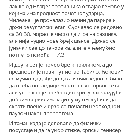
лакше од млађег противника освајао гемове у
којима има предност почетног ударца,
Чилеанац је проналазио начин да парира и
држи резултатски егал. Суочавао се редовно
са 30:30, морао је често да игра на разлику,
али није нудио нове брејк шансе. Држао се
јуначки све до тај-брејка, али је у њему био
потпуно немоћан - 7:3.
И други сет је почео брејк приликом, а до
предности је први пут могао Табило. Ђоковић
се мучио да дође до даха и очигледно је било
да осећа последице маратонског првог сета,
али успешно је пребродио кризу захваљујући
добрим сервисима који су му омогућили да
скрати поене и брзо се почасти неопходном
паузом након трећег гема.
И таман када је деловало да физички
посустаје и да га умор стиже, српски тенисер