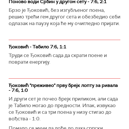
Поново води Србин у другом сету - 7:6, 2:1
Брзо је Ђоковић, без изгубљеног поена,
решио трећи гем другог сета и обезбедио себи
одлазак на паузу која ће му очигледно пријати.
Ђоковић - Табило 7:6, 1:1
Труди се Ђоковић сада да скрати поене и
поврати енергију.
Ђоковић "преживео" прву брејк лопту за ривала
- 7:6, 1:0
И други сет је почео брејк приликом, али сада
је Табило могао до предности. Ипак, извукао
се Ђоковић и са три поена у низу стигао до
вођства - 1:0.
Помало се мучи да дође до даха српски