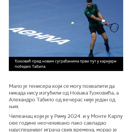
Ђоковић пред новим суграђанима први пут у каријери
победио Табила
Мало је тенисера који се могу похвалити да
никада нису изгубили од Новака Ђоковића, а
Алехандро Табило од вечерас није један од
њих.
Чилеанац који је у Риму 2024. и у Монте Карлу
ове године неочекивано лако савладао
најуспешнијег играча свих времена, морао је