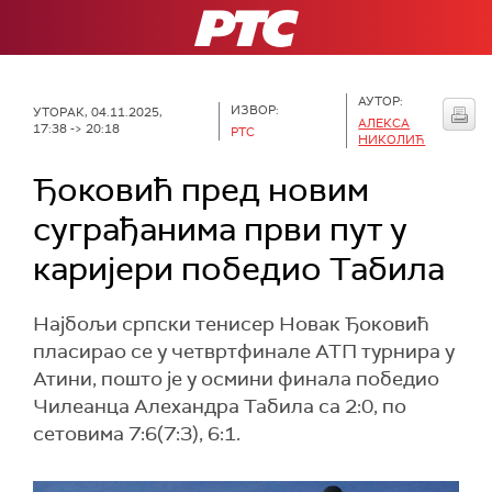
РТС
АУТОР:
ИЗВОР:
УТОРАК, 04.11.2025,
АЛЕКСА
17:38 -> 20:18
РТС
НИКОЛИЋ
Ђоковић пред новим
суграђанима први пут у
каријери победио Табила
Најбољи српски тенисер Новак Ђоковић
пласирао се у четвртфинале АТП турнира у
Атини, пошто је у осмини финала победио
Чилеанца Алехандра Табила са 2:0, по
сетовима 7:6(7:3), 6:1.