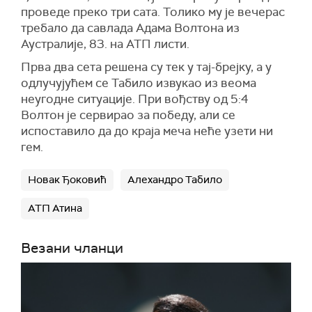
проведе преко три сата. Толико му је вечерас
требало да савлада Адама Волтона из
Аустралије, 83. на АТП листи.
Прва два сета решена су тек у тај-брејку, а у
одлучујућем се Табило извукао из веома
неугодне ситуације. При вођству од 5:4
Волтон је сервирао за победу, али се
испоставило да до краја меча неће узети ни
гем.
Новак Ђоковић
Алехандро Табило
АТП Атина
Везани чланци