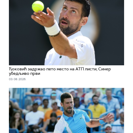
Ђоковић задржао пето место на АТП листи, Синер
убедљиво први
03. 08. 2026.