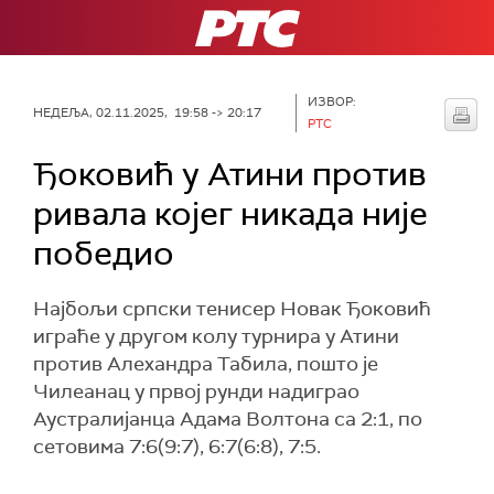
РТС
ИЗВОР:
НЕДЕЉА, 02.11.2025, 19:58 -> 20:17
РТС
Ђоковић у Атини против
ривала којег никада није
победио
Најбољи српски тенисер Новак Ђоковић
играће у другом колу турнира у Атини
против Алехандра Табила, пошто је
Чилеанац у првој рунди надиграо
Аустралијанца Адама Волтона са 2:1, по
сетовима 7:6(9:7), 6:7(6:8), 7:5.