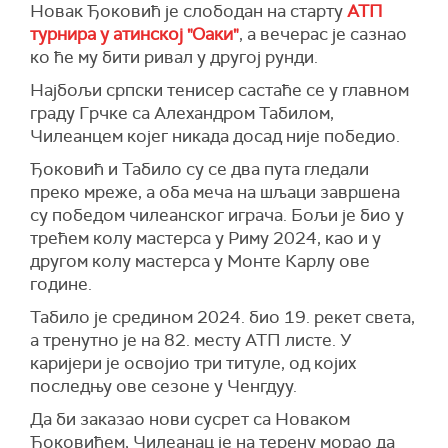
Новак Ђоковић је слободан на старту
АТП
турнира у атинској "Оаки"
, а вечерас је сазнао
ко ће му бити ривал у другој рунди.
Најбољи српски тенисер састаће се у главном
граду Грчке са Алехандром Табилом,
Чилеанцем којег никада досад није победио.
Ђоковић и Табило су се два пута гледали
преко мреже, а оба меча на шљаци завршена
су победом чилеанског играча. Бољи је био у
трећем колу мастерса у Риму 2024, као и у
другом колу мастерса у Монте Карлу ове
године.
Табило је средином 2024. био 19. рекет света,
а тренутно је на 82. месту АТП листе. У
каријери је освојио три титуле, од којих
последњу ове сезоне у Ченгдуу.
Да би заказао нови сусрет са Новаком
Ђоковићем, Чилеанац је на терену морао да