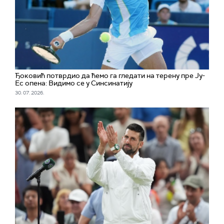
Ђоковић потврдио да ћемо га гледати на терену пре Ју-
Ес опена: Видимо се у Синсинатију
30. 07. 2026.