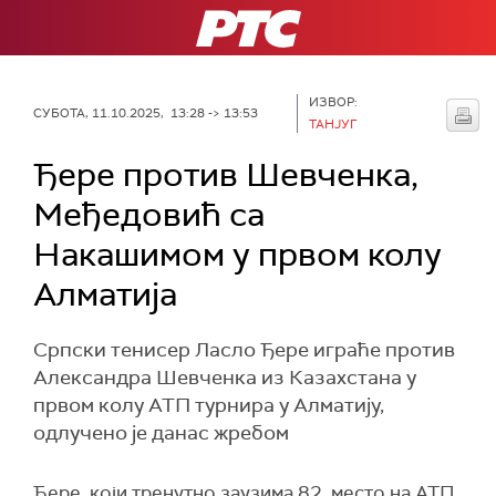
РТС
ИЗВОР:
СУБОТА, 11.10.2025, 13:28 -> 13:53
ТАНЈУГ
Ђере против Шевченка,
Међедовић са
Накашимом у првом колу
Алматија
Српски тенисер Ласло Ђере играће против
Александра Шевченка из Казахстана у
првом колу АТП турнира у Алматију,
одлучено је данас жребом
Ђере, који тренутно заузима 82. место на АТП