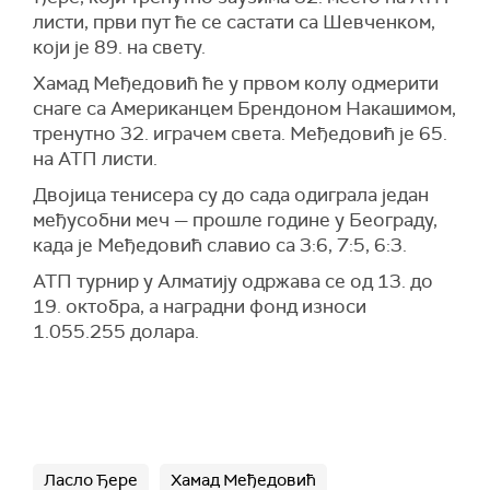
листи, први пут ће се састати са Шевченком,
који је 89. на свету.
Хамад Међедовић ће у првом колу одмерити
снаге са Американцем Брендоном Накашимом,
тренутно 32. играчем света. Међедовић је 65.
на АТП листи.
Двојица тенисера су до сада одиграла један
међусобни меч — прошле године у Београду,
када је Међедовић славио са 3:6, 7:5, 6:3.
АТП турнир у Алматију одржава се од 13. до
19. октобра, а наградни фонд износи
1.055.255 долара.
Ласло Ђере
Хамад Међедовић