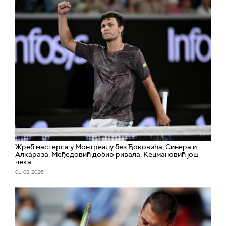
Жреб мастерса у Монтреалу без Ђоковића, Синера и
Алкараза: Међедовић добио ривала, Кецмановић још
чека
01. 08. 2026.