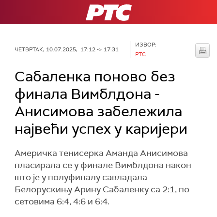
РТС
ИЗВОР:
ЧЕТВРТАК, 10.07.2025, 17:12 -> 17:31
РТС
Сабаленка поново без
финала Вимблдона -
Анисимова забележила
највећи успех у каријери
Америчка тенисерка Аманда Анисимова
пласирала се у финале Вимблдона након
што је у полуфиналу савладала
Белорускињу Арину Сабаленку са 2:1, по
сетовима 6:4, 4:6 и 6:4.