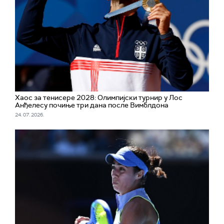
Хаос за тенисере 2028: Олимпијски турнир у Лос
Анђелесу почињe три дана после Вимблдона
24. 07. 2026.