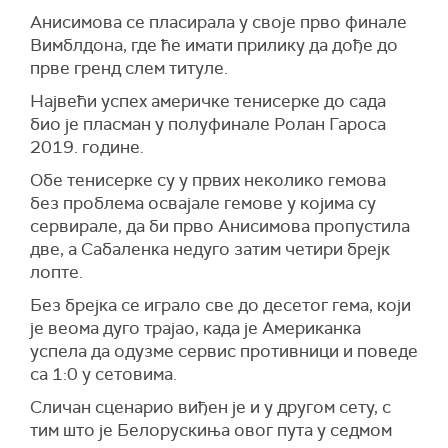
Анисимова се пласирала у своје прво финале
Вимблдона, где ће имати прилику да дође до
прве гренд слем титуле.
Највећи успех америчке тенисерке до сада
био је пласман у полуфинале Ролан Гароса
2019. године.
Обе тенисерке су у првих неколико гемова
без проблема освајале гемове у којима су
сервирале, да би прво Анисимова пропустила
две, а Сабаленка недуго затим четири брејк
лопте.
Без брејка се играло све до десетог гема, који
је веома дуго трајао, када је Американка
успела да одузме сервис противници и поведе
са 1:0 у сетовима.
Сличан сценарио виђен је и у другом сету, с
тим што је Белорускиња овог пута у седмом