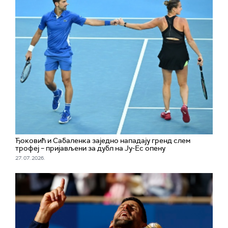
Ђоковић и Сабаленка заједно нападају гренд слем
трофеј – пријављени за дубл на Ју-Ес опену
27. 07. 2026.