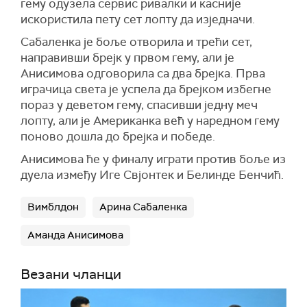
гему одузела сервис ривалки и касније
искористила пету сет лопту да изједначи.
Сабаленка је боље отворила и трећи сет,
направивши брејк у првом гему, али је
Анисимова одговорила са два брејка. Прва
играчица света је успела да брејком избегне
пораз у деветом гему, спасивши једну меч
лопту, али је Американка већ у наредном гему
поново дошла до брејка и победе.
Анисимова ће у финалу играти против боље из
дуела између Иге Свјонтек и Белинде Бенчић.
Вимблдон
Арина Сабаленка
Аманда Анисимова
Везани чланци