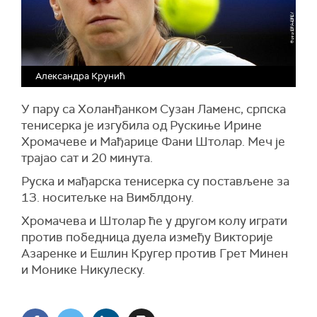
Александра Крунић
У пару са Холанђанком Сузан Ламенс, српска
тенисерка је изгубила од Рускиње Ирине
Хромачеве и Мађарице Фани Штолар. Меч је
трајао сат и 20 минута.
Руска и мађарска тенисерка су постављене за
13. носитељке на Вимблдону.
Хромачева и Штолар ће у другом колу играти
против победница дуела између Викторије
Азаренке и Ешлин Кругер против Грет Минен
и Монике Никулеску.