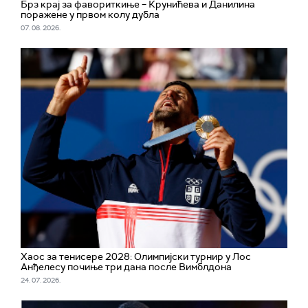
Брз крај за фавориткиње – Крунићева и Данилина
поражене у првом колу дубла
07. 08. 2026.
Хаос за тенисере 2028: Олимпијски турнир у Лос
Анђелесу почињe три дана после Вимблдона
24. 07. 2026.