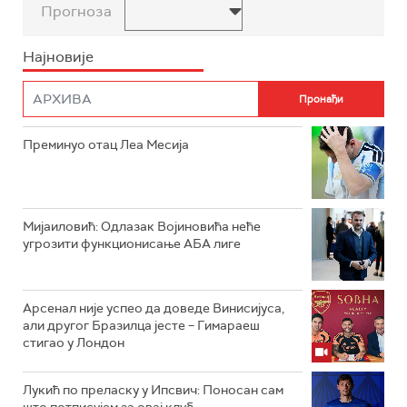
Прогноза
Најновије
Преминуо отац Леа Месија
Мијаиловић: Одлазак Војиновића неће
угрозити функционисање АБА лиге
Арсенал није успео да доведе Винисијуса,
али другог Бразилца јесте – Гимараеш
стигао у Лондон
Лукић по преласку у Ипсвич: Поносан сам