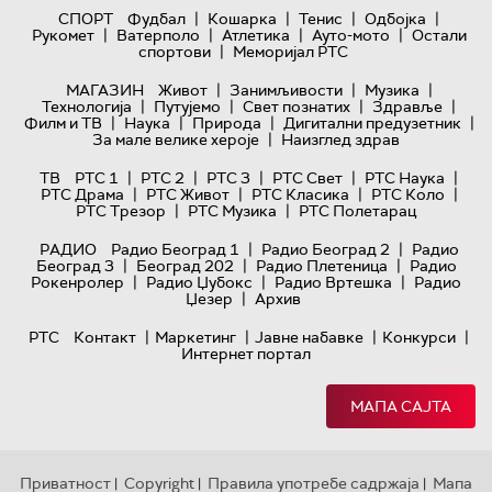
|
|
|
|
СПОРТ
Фудбал
Кошарка
Тенис
Одбојка
|
|
|
|
Рукомет
Ватерполо
Атлетика
Ауто-мото
Остали
|
спортови
Меморијал РТС
|
|
|
МАГАЗИН
Живот
Занимљивости
Музика
|
|
|
|
Технологијa
Путујемо
Свет познатих
Здравље
|
|
|
|
Филм и ТВ
Наука
Природа
Дигитални предузетник
|
За мале велике хероје
Наизглед здрав
|
|
|
|
|
ТВ
РТС 1
РТС 2
РТС 3
РТС Свет
РТС Наука
|
|
|
|
РТС Драма
РТС Живот
РТС Класика
РТС Коло
|
|
РТС Трезор
РТС Музика
РТС Полетарац
|
|
РАДИО
Радио Београд 1
Радио Београд 2
Радио
|
|
|
Београд 3
Београд 202
Радио Плетеница
Радио
|
|
|
Рокенролер
Радио Џубокс
Радио Вртешка
Радио
|
Џезер
Архив
|
|
|
|
РТС
Контакт
Маркетинг
Јавне набавке
Конкурси
Интернет портал
МАПА САЈТА
Приватност
Copyright
Правила употребе садржаја
Мапа
|
|
|