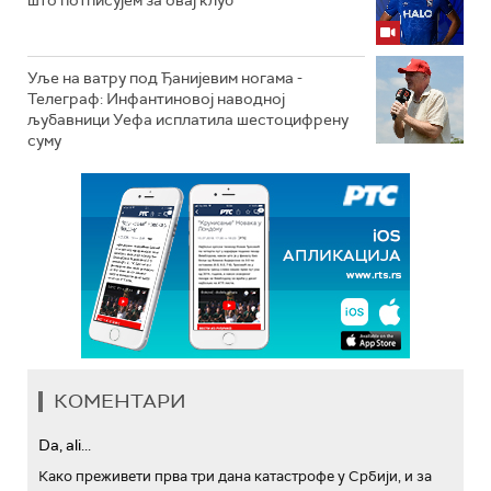
што потписујем за овај клуб
Уље на ватру под Ђанијевим ногама -
Телеграф: Инфантиновој наводној
љубавници Уефа исплатила шестоцифрену
суму
КОМЕНТАРИ
Da, ali...
Како преживети прва три дана катастрофе у Србији, и за