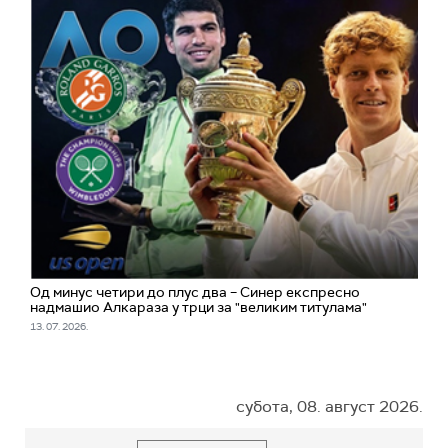
Од минус четири до плус два – Синер експресно
надмашио Алкараза у трци за "великим титулама"
13. 07. 2026.
субота, 08. август 2026.