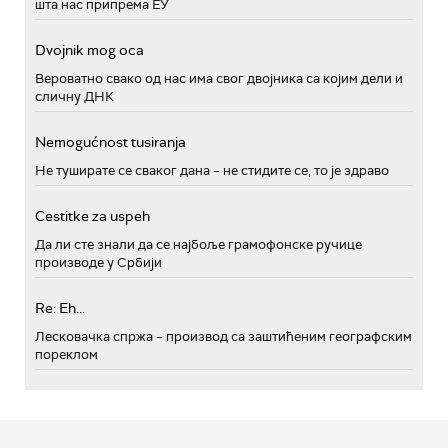
шта нас припрема ЕУ
Dvojnik mog oca
Вероватно свако од нас има свог двојника са којим дели и
сличну ДНК
Nemogućnost tusiranja
Не туширате се сваког дана – не стидите се, то је здраво
Cestitke za uspeh
Да ли сте знали да се најбоље грамофонске ручице
производе у Србији
Re: Eh...
Лесковачка спржа – производ са заштићеним географским
пореклом