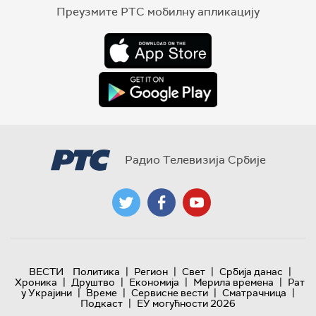
Преузмите РТС мобилну апликацију
Радио Телевизија Србије
|
|
|
|
ВЕСТИ
Политика
Регион
Свет
Србија данас
|
|
|
|
Хроника
Друштво
Економија
Мерила времена
Рат
|
|
|
|
у Украјини
Време
Сервисне вести
Сматрачница
|
Подкаст
ЕУ могућности 2026