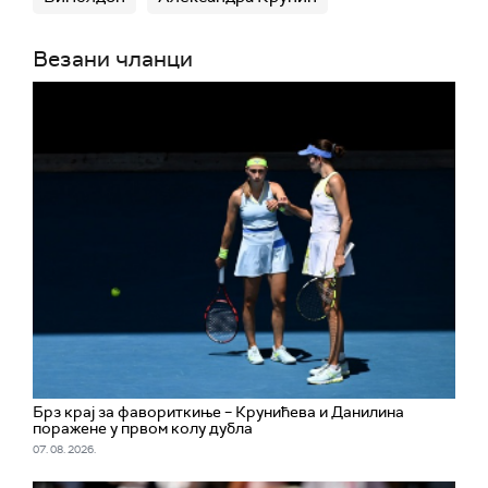
Везани чланци
Брз крај за фавориткиње – Крунићева и Данилина
поражене у првом колу дубла
07. 08. 2026.