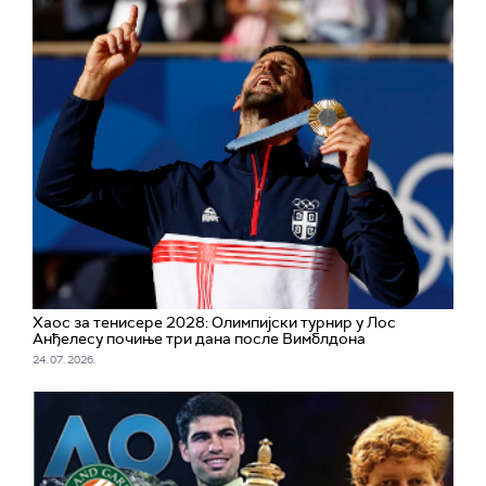
Хаос за тенисере 2028: Олимпијски турнир у Лос
Анђелесу почињe три дана после Вимблдона
24. 07. 2026.