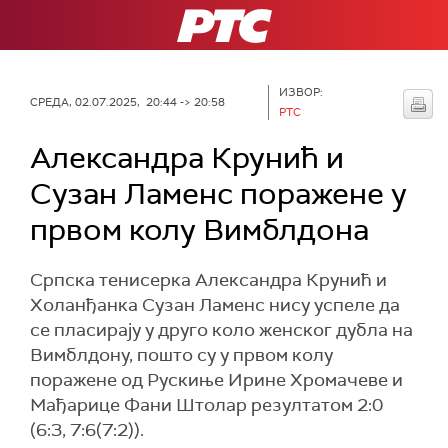
РТС
ИЗВОР:
СРЕДА, 02.07.2025, 20:44 -> 20:58
РТС
Александра Крунић и
Сузан Ламенс поражене у
првом колу Вимблдона
Српска тенисерка Александра Крунић и
Холанђанка Сузан Ламенс нису успеле да
се пласирају у друго коло женског дубла на
Вимблдону, пошто су у првом колу
поражене од Рускиње Ирине Хромачеве и
Мађарице Фани Штолар резултатом 2:0
(6:3, 7:6(7:2)).