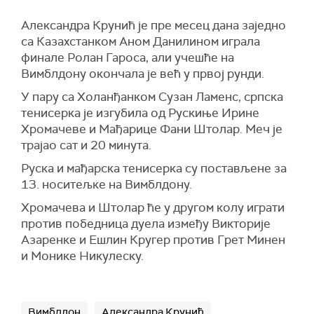
Александра Крунић је пре месец дана заједно
са Казахстанком Аном Данилином играла
финале Ролан Гароса, али учешће на
Вимблдону окончала је већ у првој рунди.
У пару са Холанђанком Сузан Ламенс, српска
тенисерка је изгубила од Рускиње Ирине
Хромачеве и Мађарице Фани Штолар. Меч је
трајао сат и 20 минута.
Руска и мађарска тенисерка су постављене за
13. носитељке на Вимблдону.
Хромачева и Штолар ће у другом колу играти
против победница дуела између Викторије
Азаренке и Ешлин Кругер против Грет Минен
и Монике Никулеску.
Вимблдон
Александра Крунић