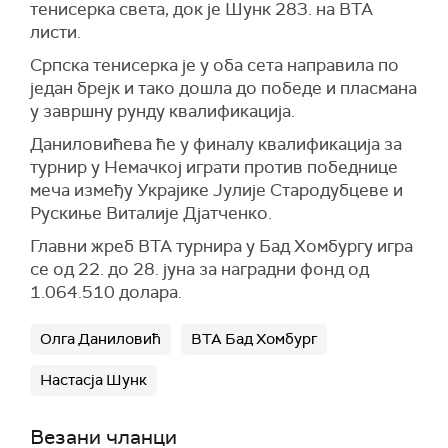
тенисерка света, док је Шунк 283. на ВТА
листи.
Српска тенисерка је у оба сета направила по
један брејк и тако дошла до победе и пласмана
у завршну рунду квалификација.
Даниловићева ће у финалу квалификација за
турнир у Немачкој играти против победнице
меча између Украјике Јулије Стародубцеве и
Рускиње Виталије Дјатченко.
Главни жреб ВТА турнира у Бад Хомбургу игра
се од 22. до 28. јуна за наградни фонд од
1.064.510 долара.
Олга Даниловић
ВТА Бад Хомбург
Настасја Шунк
Везани чланци