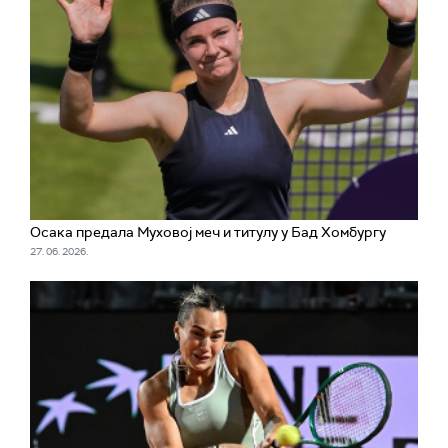
Осака предала Муховој меч и титулу у Бад Хомбургу
27. 06. 2026.