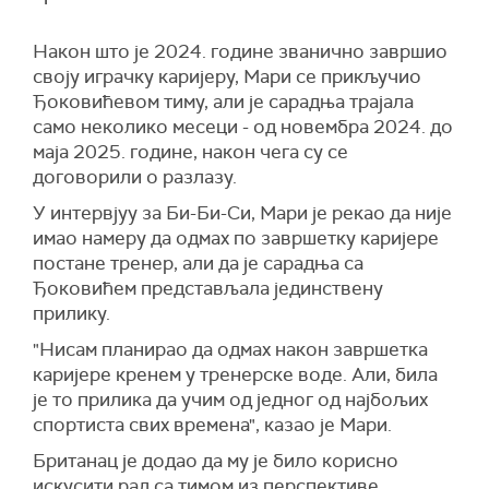
Након што је 2024. године званично завршио
своју играчку каријеру, Мари се прикључио
Ђоковићевом тиму, али је сарадња трајала
само неколико месеци - од новембра 2024. до
маја 2025. године, након чега су се
договорили о разлазу.
У интервјуу за Би-Би-Си, Мари је рекао да није
имао намеру да одмах по завршетку каријере
постане тренер, али да је сарадња са
Ђоковићем представљала јединствену
прилику.
"Нисам планирао да одмах након завршетка
каријере кренем у тренерске воде. Али, била
је то прилика да учим од једног од најбољих
спортиста свих времена", казао је Мари.
Британац је додао да му је било корисно
искусити рад са тимом из перспективе