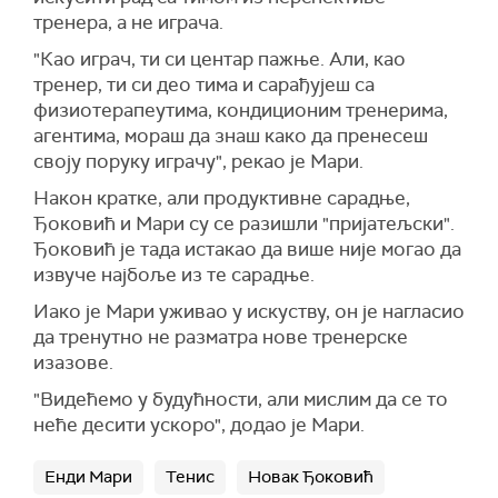
тренера, а не играча.
"Као играч, ти си центар пажње. Али, као
тренер, ти си део тима и сарађујеш са
физиотерапеутима, кондиционим тренерима,
агентима, мораш да знаш како да пренесеш
своју поруку играчу", рекао је Мари.
Након кратке, али продуктивне сарадње,
Ђоковић и Мари су се разишли "пријатељски".
Ђоковић је тада истакао да више није могао да
извуче најбоље из те сарадње.
Иако је Мари уживао у искуству, он је нагласио
да тренутно не разматра нове тренерске
изазове.
"Видећемо у будућности, али мислим да се то
неће десити ускоро", додао је Мари.
Енди Мари
Тенис
Новак Ђоковић