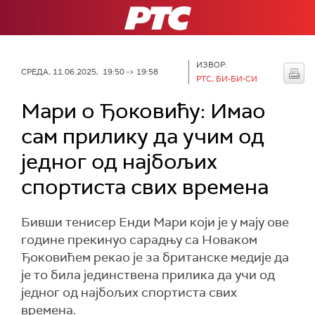
РТС
ИЗВОР:
СРЕДА, 11.06.2025, 19:50 -> 19:58
РТС, БИ-БИ-СИ
Мари о Ђоковићу: Имао
сам прилику да учим од
једног од најбољих
спортиста свих времена
Бивши тенисер Енди Мари који је у мају ове
године прекинуо сарадњу са Новаком
Ђоковићем рекао је за британске медије да
је то била јединствена прилика да учи од
једног од најбољих спортиста свих
времена.