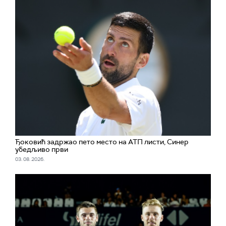
Ђоковић задржао пето место на АТП листи, Синер
убедљиво први
03. 08. 2026.