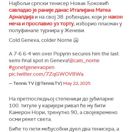
Најбољи српски тенисер Новак Ђоковић
савладао је раније данас Италијана Матеа
Арналдија
и на свој 38. рођендан, који је
након
меча и прославио уз торту
, изборио пласман у
полуфинале турнира у Женеви.
Cold Geneva, colder Norrie 🥶
A 7-6 6-4 win over Popyrin secures him the last
semi-final spot in Geneva!
@cam_norrie
#gonetgenevaopen
pic.twitter.com/7ZqGWOV8Wa
— Tennis TV (@TennisTV)
May 22, 2025
На претпоследњој степеници до јубиларне
100. титуле у каријери ривал ће му бити
Камерон Нори, тренутно 90, а својевремено
осми рекет света.
Биће то пети међусобни дуел два тенисера, а