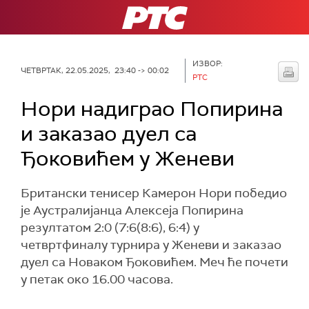
РТС
ИЗВОР:
ЧЕТВРТАК, 22.05.2025, 23:40 -> 00:02
РТС
Нори надиграо Попирина
и заказао дуел са
Ђоковићем у Женеви
Британски тенисер Камерон Нори победио
је Аустралијанца Алексеја Попирина
резултатом 2:0 (7:6(8:6), 6:4) у
четвртфиналу турнира у Женеви и заказао
дуел са Новаком Ђоковићем. Меч ће почети
у петак око 16.00 часова.