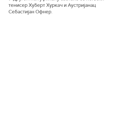
тенисер Хуберт Хуркач и Аустријанац
Себастијан Офнер.