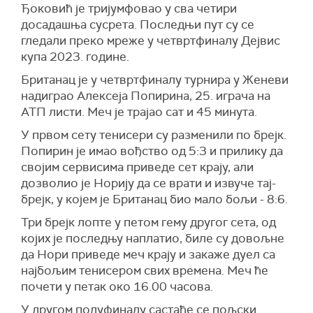
Ђоковић је тријумфовао у сва четири
досадашња сусрета. Последњи пут су се
гледали преко мреже у четвртфиналу Дејвис
купа 2023. године.
Британац је у четвртфиналу турнира у Женеви
надиграо Алексеја Попирина, 25. играча на
АТП листи. Меч је трајао сат и 45 минута.
У првом сету тенисери су разменили по брејк.
Попирин је имао вођство од 5:3 и прилику да
својим сервисима приведе сет крају, али
дозволио је Норију да се врати и извуче тај-
брејк, у којем је Британац био мало бољи - 8:6.
Три брејк лопте у петом гему другог сета, од
којих је последњу наплатио, биле су довољне
да Нори приведе меч крају и закаже дуел са
најбољим тенисером свих времена. Меч ће
почети у петак око 16.00 часова.
У другом полуфиналу састаће се пољски