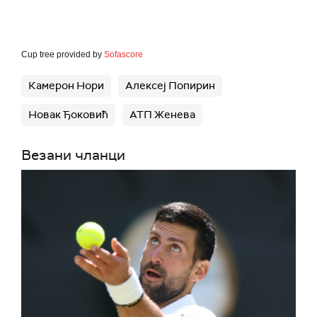
Cup tree provided by
Sofascore
Камерон Нори
Алексеј Попирин
Новак Ђоковић
АТП Женева
Везани чланци