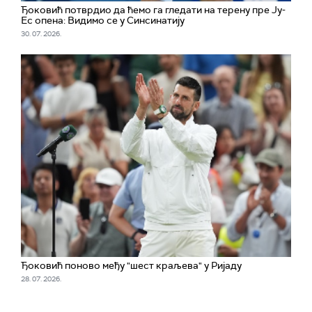
Ђоковић потврдио да ћемо га гледати на терену пре Ју-
Ес опена: Видимо се у Синсинатију
30. 07. 2026.
Ђоковић поново међу "шест краљева" у Ријаду
28. 07. 2026.