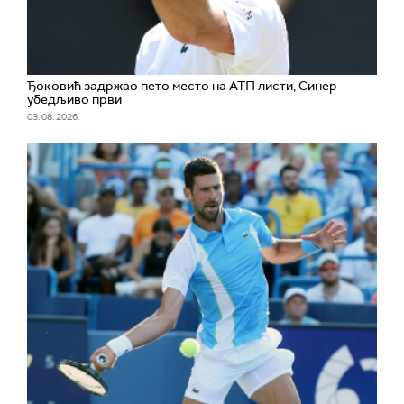
Ђоковић задржао пето место на АТП листи, Синер
убедљиво први
03. 08. 2026.