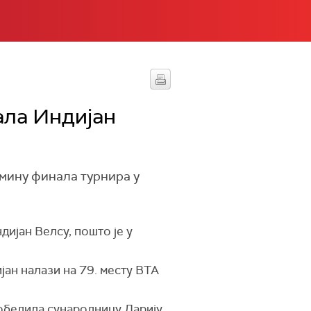
ала Индијан
мину финала турнира у
ијан Велсу, пошто је у
ијан налази на 79. месту ВТА
обедила сународницу Дарију