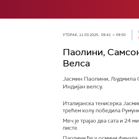
УТОРАК, 11.03.2025, 09:41 -> 09:50
Паолини, Самсон
Велса
Јасмин Паолини, Људмила С
Индијан велсу.
Италијанска тенисерка Јасмин
трећем колу победила Румунку 
Меч је трајао два сата и 24 м
листе.
Паолини ће у осмини финала 