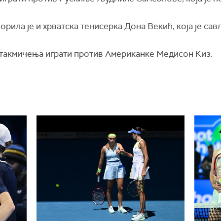
рила је и хрватска тенисерка Дона Векић, која је са
 такмичења играти против Американке Медисон Киз.