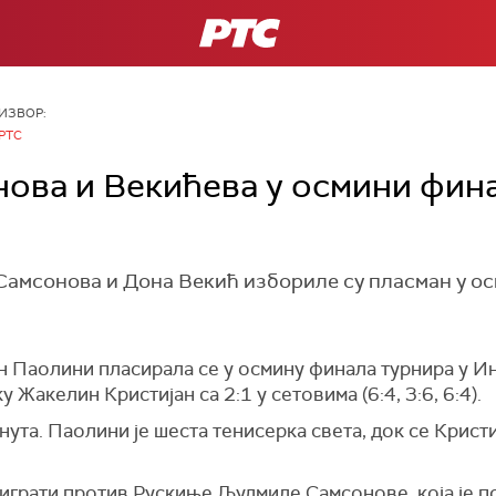
РТС
ИЗВОР:
РТС
ова и Векићева у осмини фин
амсонова и Дона Векић избориле су пласман у ос
 Паолини пласирала се у осмину финала турнира у Инд
Жакелин Кристијан са 2:1 у сетовима (6:4, 3:6, 6:4).
инута. Паолини је шеста тенисерка света, док се Крист
играти против Рускиње Људмиле Самсонове, која је п