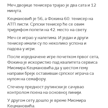
Меч двојице тенисера трајао је два сата и 12
минута.
Кецмановић је 56, а Фокина 60. тенисер на
АТП листи. Српски тенисер ће се овим
тријумфом попети на 42. место на свету.
Меч се играо у налетима. И један и други
тенисер имали су по неколико успона и
падова у игри.
После изједначене игре почетком првог сета,
Фокина је искористио пад квалитета сервиса
Миомира Кецмановића да у шестом гему
направи брејк оставивши српског играча са
нулом на семафору.
Стечену предност рутински је сачувао
контролом поена на основној линији.
У другом сету дошло је време Миомира
Кецмановића.