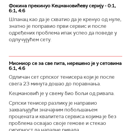
Фокина прекинуо Кецмановићеву серију - 0:1,
6:1, 4:6
Шпанац као да је схватио да је кренуо од нуле,
знатно је поправио први сервис и после
одређених проблема ипак успео да поведе у
одлучујућем сету.
Миомиор се за све пита, нерешено је у сетовима
6:1, 4:6
Одличан сет српског тенисера који је после
свега 23 минута дошао до поравнања.
Кецмановић је у свему био бољи од ривала.
Српски тенисер разлику је направио
захваљујући значајним побољшањем
процената и квалитета сервиса којима је без
проблема освајао своје гемове и стекао
сигурност да нападне ривала.