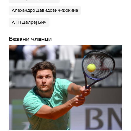
Алехандро Давидович-Фокина
АТП Делреј Бич
Везани чланци