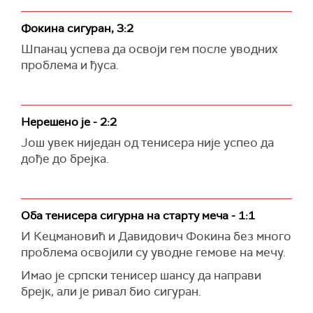
Фокина сигуран, 3:2
Шпанац успева да освоји гем после уводних
проблема и ђуса.
Нерешено је - 2:2
Још увек ниједан од тенисера није успео да
дође до брејка.
Оба тенисера сигурна на старту меча - 1:1
И Кецмановић и Давидович Фокина без много
проблема освојили су уводне гемове на мечу.
Имао је српски тенисер шансу да направи
брејк, али је ривал био сигуран.