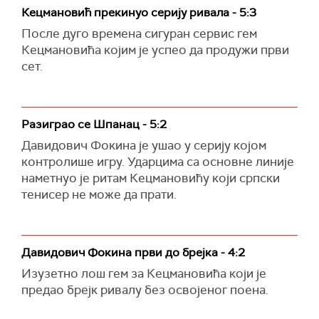
Кецмановић прекинуо серију ривала - 5:3
После дуго времена сигуран сервис гем
Кецмановића којим је успео да продужи први
сет.
Разиграо се Шпанац - 5:2
Давидович Фокина је ушао у серију којом
контролише игру. Ударцима са основне линије
наметнуо је ритам Кецмановићу који српски
тенисер не може да прати.
Давидович Фокина први до брејка - 4:2
Изузетно лош гем за Кецмановића који је
предао брејк ривалу без освојеног поена.