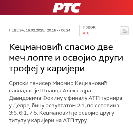
РТС
ИЗВОР:
НЕДЕЉА, 16.02.2025, 20:16 -> 06:24
РТС
Кецмановић спасио две
меч лопте и освојио други
трофеј у каријери
Српски тенисер Миомир Кецмановић
савладао је Шпанца Алехандра
Давидовича Фокину у финалу АТП турнира
у Делреј бичу резултатом 2:1, по сетовима
3:6, 6:1, 7:5. Кецмановић је освојио другу
титулу у каријери на АТП туру.