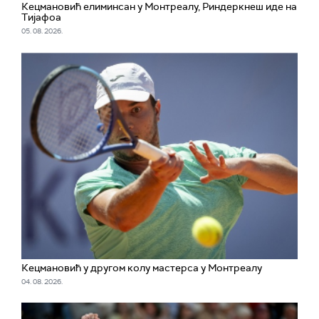
Кецмановић елиминсан у Монтреалу, Риндеркнеш иде на
Тијафоа
05. 08. 2026.
Кецмановић у другом колу мастерса у Монтреалу
04. 08. 2026.