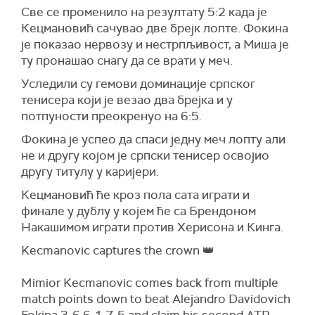
Све се променило на резултату 5:2 када је
Кецмановић сачувао две брејк лопте. Фокина
је показао нервозу и нестрпљивост, а Миша је
ту пронашао снагу да се врати у меч.
Уследили су гемови доминације српског
тенисера који је везао два брејка и у
потпуности преокренуо на 6:5.
Фокина је успео да спаси једну меч лопту али
не и другу којом је српски тенисер освојио
другу титулу у каријери.
Кецмановић ће кроз пола сата играти и
финале у дублу у којем ће са Брендоном
Накашимом играти против Херисона и Кинга.
Kecmanovic captures the crown 👑
Mimior Kecmanovic comes back from multiple
match points down to beat Alejandro Davidovich