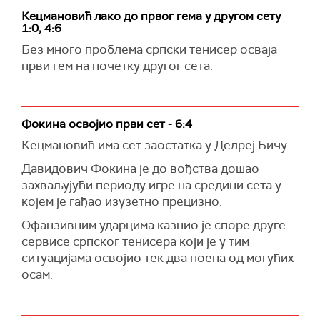
Кецмановић лако до првог гема у другом сету
1:0, 4:6
Без много проблема српски тенисер осваја
први гем на почетку другог сета.
Фокина освојио први сет - 6:4
Кецмановић има сет заостатка у Делреј Бичу.
Давидович Фокина је до вођства дошао
захваљујући периоду игре на средини сета у
којем је гађао изузетно прецизно.
Офанзивним ударцима казнио је споре друге
сервисе српског тенисера који је у тим
ситуацијама освојио тек два поена од могућих
осам.