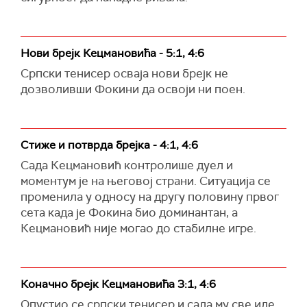
Нови брејк Кецмановића - 5:1, 4:6
Српски тенисер осваја нови брејк не
дозволивши Фокини да освоји ни поен.
Стиже и потврда брејка - 4:1, 4:6
Сада Кецмановић контролише дуел и
моментум је на његовој страни. Ситуација се
променила у односу на другу половину првог
сета када је Фокина био доминантан, а
Кецмановић није могао до стабилне игре.
Коначно брејк Кецмановића 3:1, 4:6
Опустио се српски тенисер и сада му све иде