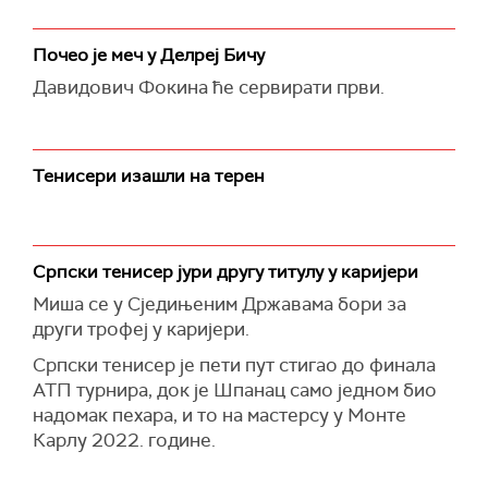
Почео је меч у Делреј Бичу
Давидович Фокина ће сервирати први.
Тенисери изашли на терен
Српски тенисер јури другу титулу у каријери
Миша се у Сједињеним Државама бори за
други трофеј у каријери.
Српски тенисер је пети пут стигао до финала
АТП турнира, док је Шпанац само једном био
надомак пехара, и то на мастерсу у Монте
Карлу 2022. године.