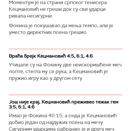
Моментум је на страни српског тенисера.
Кецмановић не греши док су сви ударци
ривала несигурни.
Фокина је покушавао да мења темпо, али је
уместо директних поена грешио.
Враћа брејк Кецмановић 4:5, 6:1, 4:6
Утицале су на Фокину две неискоришћене меч
лопте, стегла му се рука, а Кецмановић је
пружио игру као у другом сету.
Још није крај, Кецмановић преживео тежак гем
3:5, 6:1, 4:6
Имао је Фокина 40:15, а онда је Кецмановић
добио један од најдужих поена на мечу.
Сигурним ударцима одбранио је и другу меч