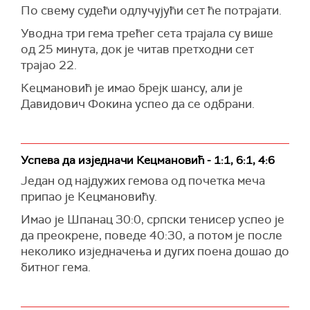
По свему судећи одлучујући сет ће потрајати.
Уводна три гема трећег сета трајала су више
од 25 минута, док је читав претходни сет
трајао 22.
Кецмановић је имао брејк шансу, али је
Давидович Фокина успео да се одбрани.
Успева да изједначи Кецмановић - 1:1, 6:1, 4:6
Један од најдужих гемова од почетка меча
припао је Кецмановићу.
Имао је Шпанац 30:0, српски тенисер успео је
да преокрене, поведе 40:30, а потом је после
неколико изједначења и дугих поена дошао до
битног гема.