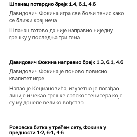
Шпанац потврдио брејк 1:4, 6:1, 4:6
Давидович Фокина игра све бољи тенис како
се ближи крај меча.
Шпанац готово да није направио ниједну
грешку у последња три гема.
Давидович Фокина направио брејк 1:3, 6:1, 4:6
Давидович Фокина је поново повисио
квалитет игре.
Напао је Кецмановића, изузетно је погађао
линије и чекао грешке српског тенисера које
су му донеле велико вођство.
Рововска битка у трећем сету, Фокина у
предности 1:2, 6:1, 4:6