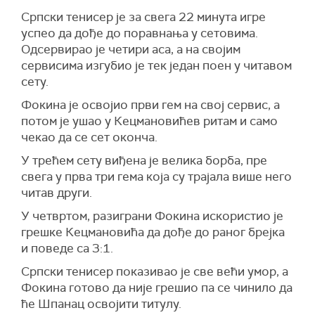
Српски тенисер је за свега 22 минута игре
успео да дође до поравнања у сетовима.
Одсервирао је четири аса, а на својим
сервисима изгубио је тек један поен у читавом
сету.
Фокина је освојио први гем на свој сервис, а
потом је ушао у Кецмановићев ритам и само
чекао да се сет оконча.
У трећем сету виђена је велика борба, пре
свега у прва три гема која су трајала више него
читав други.
У четвртом, разиграни Фокина искористио је
грешке Кецмановића да дође до раног брејка
и поведе са 3:1.
Српски тенисер показивао је све већи умор, а
Фокина готово да није грешио па се чинило да
ће Шпанац освојити титулу.