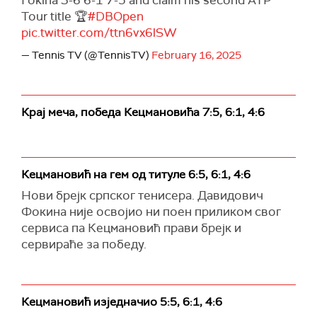
Fokina 3-6 6-1 7-5 and claim his second ATP
Tour title 🏆
#DBOpen
pic.twitter.com/ttn6vx6lSW
— Tennis TV (@TennisTV)
February 16, 2025
Крај меча, победа Кецмановића 7:5, 6:1, 4:6
Кецмановић на гем од титуле 6:5, 6:1, 4:6
Нови брејк српског тенисера. Давидович
Фокина није освојио ни поен приликом свог
сервиса па Кецмановић прави брејк и
сервираће за победу.
Кецмановић изједначио 5:5, 6:1, 4:6