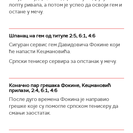
лопту ривала, а потом је успео да освоји гем и
остане у мечу.
Шпанац на гем од титуле 2:5, 6:1, 4:6
Сигуран сервис гем Давидовича Фокине који
ће напасти Кецмановића.
Српски тенисер сервира за опстанак у мечу.
Коначно пар грешака Фокине, Кецмановић
прилази, 2:4, 6:1, 4:6
После дуго времена Фокина је направио
грешке које су помогле српском тенисеру да
смањи заостатак.