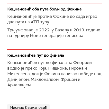
Кецмановић оба пута бољи од Фокине
Кецмановић је против Фокине до сада играо
два пута на АТП туру.
Тријумфовао је 2022. у Базелу и 2019. године
на турниру Нове генерације тенисера.
Кецмановићев пут до финала
Кецмановићев пут до финала на Флориди
водио је преко Гоја, Нишиоке, Гирона и
Микелсена, док је Фокина нанизао победе над
Данијелом, Макдоналдом, Фрицом и
Арналдијем.
Миомир Кецмановић