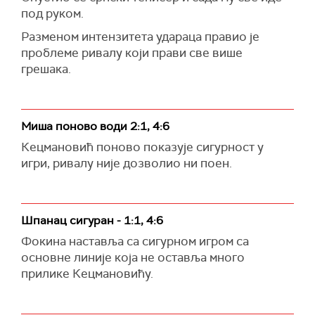
под руком.
Разменом интензитета удараца правио је
проблеме ривалу који прави све више
грешака.
Миша поново води 2:1, 4:6
Кецмановић поново показује сигурност у
игри, ривалу није дозволио ни поен.
Шпанац сигуран - 1:1, 4:6
Фокина наставља са сигурном игром са
основне линије која не оставља много
прилике Кецмановићу.