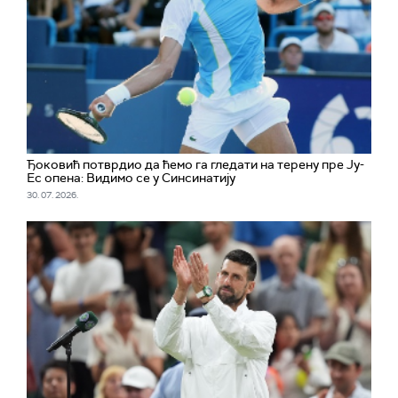
Ђоковић потврдио да ћемо га гледати на терену пре Ју-
Ес опена: Видимо се у Синсинатију
30. 07. 2026.