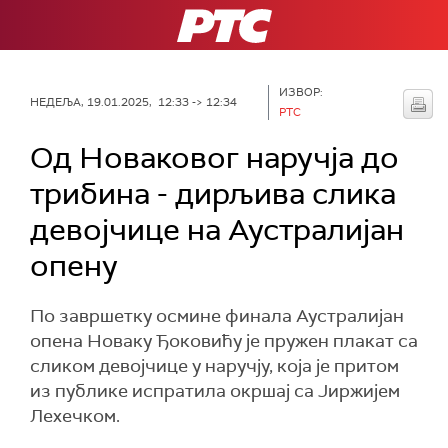
РТС
ИЗВОР:
НЕДЕЉА, 19.01.2025, 12:33 -> 12:34
РТС
Од Новаковог наручја до
трибина - дирљива слика
девојчице на Аустралијан
опену
По завршетку осмине финала Аустралијан
опена Новаку Ђоковићу је пружен плакат са
сликом девојчице у наручју, која је притом
из публике испратила окршај са Јиржијем
Лехечком.