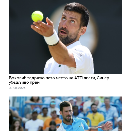
Ђоковић задржао пето место на АТП листи, Синер
убедљиво први
03. 08. 2026.