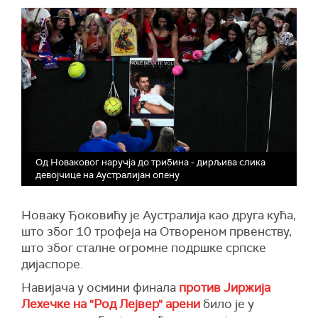
Од Новаковог наручја до трибина - дирљива слика
девојчице на Аустралијан опену
Новаку Ђоковићу је Аустралија као друга кућа,
што због 10 трофеја на Отвореном првенству,
што због сталне огромне подршке српске
дијаспоре.
Навијача у осмини финала
против Јиржија
Лехечке на "Род Лејвер" арени
било је у