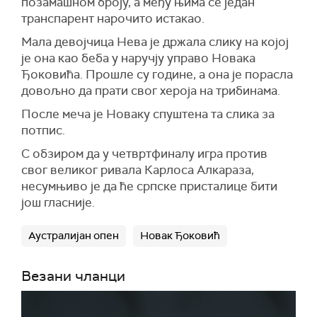
позамашном броју, а међу њима се један
транспарент нарочито истакао.
Мала девојчица Нева је држала слику на којој
је она као беба у наручју управо Новака
Ђоковића. Прошле су године, а она је порасла
довољно да прати свог хероја на трибинама.
После меча је Новаку спуштена та слика за
потпис.
С обзиром да у четвртфиналу игра против
свог великог ривала Карлоса Алкараза,
несумњиво је да ће српске присталице бити
још гласније.
Аустралијан опен
Новак Ђоковић
Везани чланци