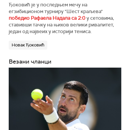
Ђоковић је у последњем мечу на
егзибиционом турниру "Шест краљева"
победио Рафаела Надала са 2:0
у сетовима,
ставивши тачку на њихов велики ривалитет,
један од највеих у историји тениса.
Новак Ђоковић
Везани чланци