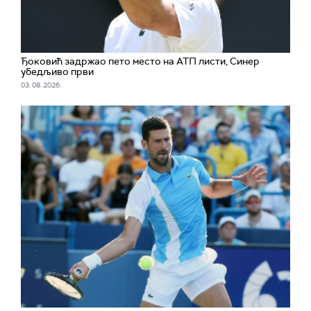
Ђоковић задржао пето место на АТП листи, Синер
убедљиво први
03. 08. 2026.