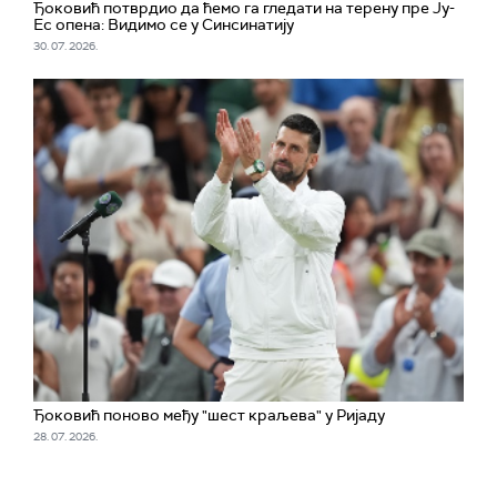
Ђоковић потврдио да ћемо га гледати на терену пре Ју-
Ес опена: Видимо се у Синсинатију
30. 07. 2026.
Ђоковић поново међу "шест краљева" у Ријаду
28. 07. 2026.