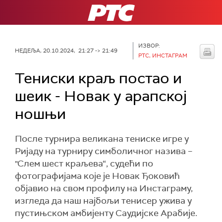
РТС
ИЗВОР:
НЕДЕЉА, 20.10.2024, 21:27 -> 21:49
РТС, ИНСТАГРАМ
Тениски краљ постао и
шеик - Новак у арапској
ношњи
После турнира великана тениске игре у
Ријаду на турниру симболичног назива –
"Слем шест краљева“, судећи по
фотографијама које је Новак Ђоковић
објавио на свом профилу на Инстаграму,
изгледа да наш најбољи тенисер ужива у
пустињском амбијенту Саудијске Арабије.