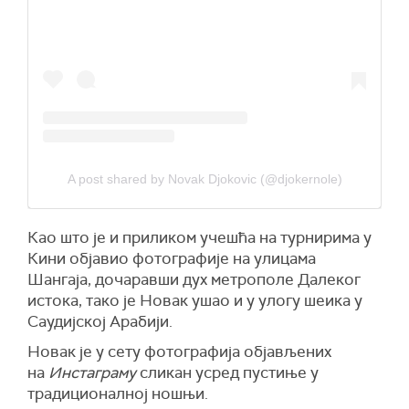
A post shared by Novak Djokovic (@djokernole)
Као што је и приликом учешћа на турнирима у
Кини објавио фотографије на улицама
Шангаја, дочаравши дух метрополе Далеког
истока, тако је Новак ушао и у улогу шеика у
Саудијској Арабији.
Новак је у сету фотографија објављених
на
Инстаграму
сликан усред пустиње у
традиционалној ношњи.