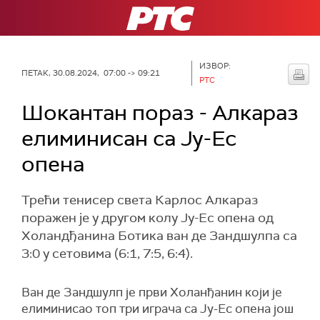
РТС
ИЗВОР:
ПЕТАК, 30.08.2024, 07:00 -> 09:21
РТС
Шокантан пораз - Алкараз
елиминисан са Ју-Ес
опена
Трећи тенисер света Карлос Алкараз
поражен је у другом колу Ју-Ес опена од
Холандђанина Ботика ван де Зандшулпа са
3:0 у сетовима (6:1, 7:5, 6:4).
Ван де Зандшулп је први Холанђанин који је
елиминисао топ три играча са Ју-Ес опена још