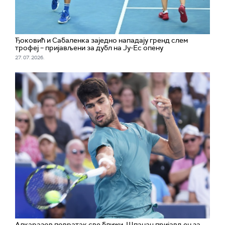
Ђоковић и Сабаленка заједно нападају гренд слем
трофеј – пријављени за дубл на Ју-Ес опену
27. 07. 2026.
Алкаразов повратак све ближи, Шпанац пријављен за