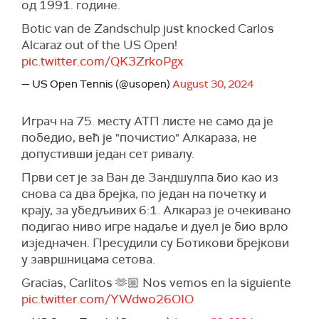
од 1991. године.
Botic van de Zandschulp just knocked Carlos
Alcaraz out of the US Open!
pic.twitter.com/QK3ZrkoPgx
— US Open Tennis (@usopen)
August 30, 2024
Играч на 75. месту АТП листе не само да је
победио, већ је "почистио" Алкараза, не
допустивши један сет ривалу.
Први сет је за Ван де Зандшулпа био као из
снова са два брејка, по један на почетку и
крају, за убедљивих 6:1. Алкараз је очекивано
подигао ниво игре надаље и дуел је био врло
изједначен. Пресудили су Ботикови брејкови
у завршницама сетова.
Gracias, Carlitos 🫶🏼 Nos vemos en la siguiente
pic.twitter.com/YWdwo26OIO