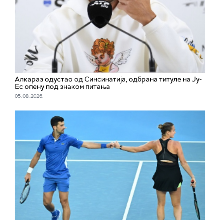
Алкараз одустао од Синсинатија, одбрана титуле на Ју-
Ес опену под знаком питања
05. 08. 2026.