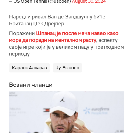
— US Open Tennis (@usopen)
August 30, 2024
Наредни ривал Ван де Зандшулпу биће
Британац Џек Дрејпер.
Поражени
Шпанац је после меча навео како
мора да поради на менталном расту
, аспекту
своје игре који је у великом паду у претходном
периоду.
Карлос Алкараз
Ју-Ес опен
Везани чланци