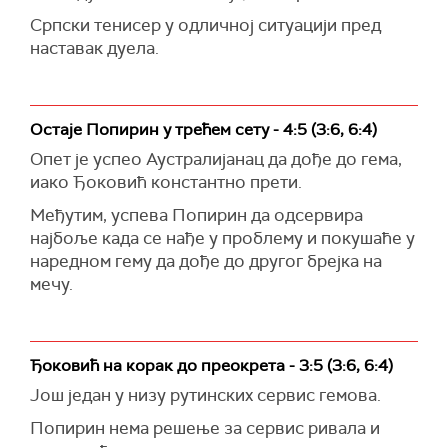
Српски тенисер у одличној ситуацији пред
наставак дуела.
Остаје Попирин у трећем сету - 4:5 (3:6, 6:4)
Опет је успео Аустралијанац да дође до гема,
иако Ђоковић константно прети.
Међутим, успева Попирин да одсервира
најбоље када се нађе у проблему и покушаће у
наредном гему да дође до другог брејка на
мечу.
Ђоковић на корак до преокрета - 3:5 (3:6, 6:4)
Још један у низу рутинских сервис гемова.
Попирин нема решење за сервис ривала и