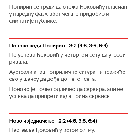
Попирин се труди да отежа Ђоковићу пласман
у наредну фазу, због чега је придобио и
симпатије публике.
Поново води Попирин - 3:2 (4:6, 3:6, 6:4)
Не успева Ђоковић у четвртом сету да угрози
ривала.
Аустралијанац поприлично сигуран и тражиће
своју шансу да дође до петог сета.
Поново је почео одлично да сервира, али не
успева да припрети када прима сервисе.
Ново изједначење - 2:2 (4:6, 3:6, 6:4)
Наставља Ђоковић у истом ритму.