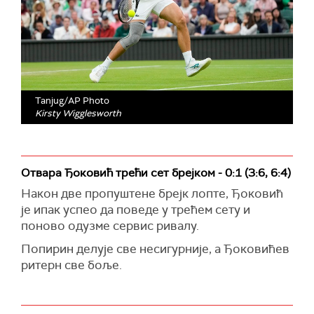
Tanjug/AP Photo
Kirsty Wigglesworth
Отвара Ђоковић трећи сет брејком - 0:1 (3:6, 6:4)
Након две пропуштене брејк лопте, Ђоковић
је ипак успео да поведе у трећем сету и
поново одузме сервис ривалу.
Попирин делује све несигурније, а Ђоковићев
ритерн све боље.