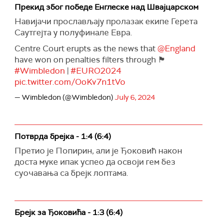
Прекид због победе Енглеске над Швајцарском
Навијачи прослављају пролазак екипе Герета
Саутгејта у полуфинале Евра.
Centre Court erupts as the news that
@England
have won on penalties filters through 🏴󠁧󠁢󠁥󠁮󠁧󠁿
#Wimbledon
|
#EURO2024
pic.twitter.com/OoKv7n1tVo
— Wimbledon (@Wimbledon)
July 6, 2024
Потврда брејка - 1:4 (6:4)
Претио је Попирин, али је Ђоковић након
доста муке ипак успео да освоји гем без
суочавања са брејк лоптама.
Брејк за Ђоковића - 1:3 (6:4)