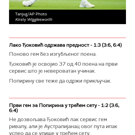
Tanjug/AP Photo
Kirsty Wigglesworth
Лако Ђоковић одржава предност - 1:3 (3:6, 6:4)
Поново гем без изгубљеног поена.
Ђоковић је освојио 37 од 40 поена на први
сервис што је невероватан учинак.
Попирину све теже да одржи прикључак.
Први гем за Попирина у трећем сету - 1:2 (3:6,
6:4)
Не дозвољава Ђоковић лак сервис гем
ривалу, али је Аустралијанац овог пута ипак
успео да се упише у трећем сету.