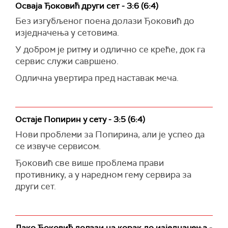
Осваја Ђоковић други сет - 3:6 (6:4)
Без изгубљеног поена долази Ђоковић до
изједначења у сетовима.
У добром је ритму и одлично се креће, док га
сервис служи савршено.
Одлична увертира пред наставак меча.
Остаје Попирин у сету - 3:5 (6:4)
Нови проблеми за Попирина, али је успео да
се извуче сервисом.
Ђоковић све више проблема прави
противнику, а у наредном гему сервира за
други сет.
Лако Ђоковић долази на корак до изједначења -