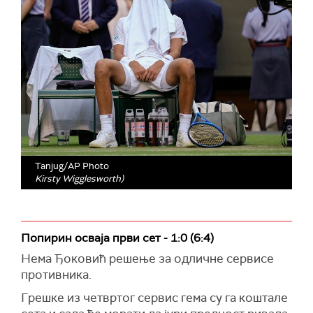
Tanjug/AP Photo
Kirsty Wigglesworth)
Попирин осваја први сет - 1:0 (6:4)
Нема Ђоковић решење за одличне сервисе
противника.
Грешке из четвртог сервис гема су га коштале