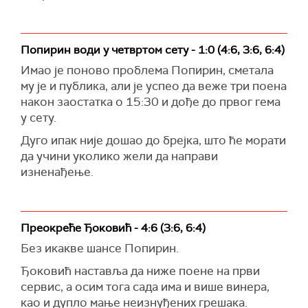
Попирин води у четвртом сету - 1:0 (4:6, 3:6, 6:4)
Имао је поново проблема Попирин, сметала
му је и публика, али је успео да веже три поена
након заостатка о 15:30 и дође до првог гема
у сету.
Дуго ипак није дошао до брејка, што ће морати
да учини уколико жели да направи
изненађење.
Преокреће Ђоковић - 4:6 (3:6, 6:4)
Без икакве шансе Попирин.
Ђоковић наставља да ниже поене на први
сервис, а осим тога сада има и више винера,
као и дупло мање неизнуђених грешака.