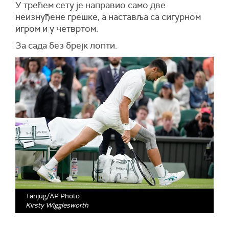
У трећем сету је направио само две
неизнуђене грешке, а наставља са сигурном
игром и у четвртом.
За сада без брејк лопти.
Tanjug/AP Photo
Kirsty Wigglesworth