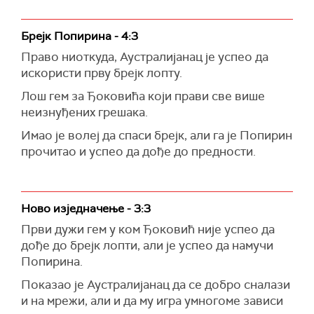
Брејк Попирина - 4:3
Право ниоткуда, Аустралијанац је успео да
искористи прву брејк лопту.
Лош гем за Ђоковића који прави све више
неизнуђених грешака.
Имао је волеј да спаси брејк, али га је Попирин
прочитао и успео да дође до предности.
Ново изједначење - 3:3
Први дужи гем у ком Ђоковић није успео да
дође до брејк лопти, али је успео да намучи
Попирина.
Показао је Аустралијанац да се добро сналази
и на мрежи, али и да му игра умногоме зависи