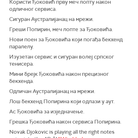
Користи Ђоковић прву меч лопту након
одличног сервиса.
Сигуран Аустралијанац на мрежи.
Греши Попирин, меч лопте за Ђоковића.
Нови поен за Ђоковића који погађа бекхенд
паралелу.
Изузетан сервис и сигуран волеј српског
тенисера.
Мини брејк Ђоковића након прецизног
бекхенда.
Одличан Аустралијанац на мрежи.
Лош бекхенд Попирина који одлази у аут.
Ас Ђоковића за изједначење.
Грешка Ђоковића након сервиса Попирина.
Novak Djokovic is playing all the right notes