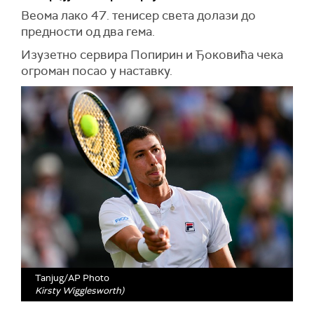
Веома лако 47. тенисер света долази до
предности од два гема.
Изузетно сервира Попирин и Ђоковића чека
огроман посао у наставку.
Tanjug/AP Photo
Kirsty Wigglesworth)