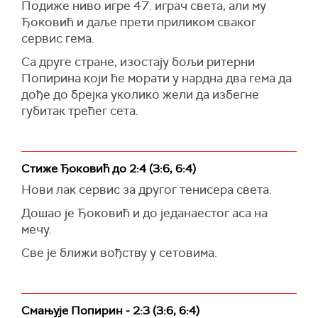
Подиже ниво игре 47. играч света, али му
Ђоковић и даље прети приликом сваког
сервис гема.
Са друге стране, изостају бољи ритерни
Попирина који ће морати у нардна два гема да
дође до брејка уколико жели да избегне
губитак трећег сета.
Стиже Ђоковић до 2:4 (3:6, 6:4)
Нови лак сервис за другог тенисера света.
Дошао је Ђоковић и до једанаестог аса на
мечу.
Све је ближи вођству у сетовима.
Смањује Попирин - 2:3 (3:6, 6:4)