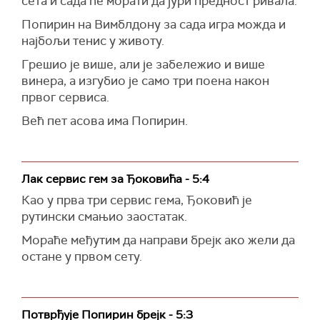
сета и сада ће морати да јури предност ривала.
Попирин на Вимблдону за сада игра можда и
најбољи тенис у животу.
Грешио је више, али је забележио и више
винера, а изгубио је само три поена након
првог сервиса.
Већ пет асова има Попирин.
Лак сервис гем за Ђоковића - 5:4
Као у прва три сервис гема, Ђоковић је
рутински смањио заостатак.
Мораће међутим да направи брејк ако жели да
остане у првом сету.
Потврђује Попирин брејк - 5:3