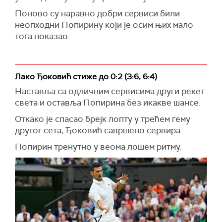
Поново су наравно добри сервиси били
неопходни Попирину који је осим њих мало
тога показао.
Лако Ђоковић стиже до 0:2 (3:6, 6:4)
Наставља са одличним сервисима други рекет
света и оставља Попирина без икакве шансе.
Откако је спасао брејк лопту у трећем гему
другог сета, Ђоковић савршено сервира.
Попирин тренутно у веома лошем ритму.