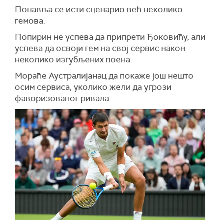
Понавља се исти сценарио већ неколико
гемова.
Попирин не успева да припрети Ђоковићу, али
успева да освоји гем на свој сервис након
неколико изгубљених поена.
Мораће Аустралијанац да покаже још нешто
осим сервиса, уколико жели да угрози
фаворизованог ривала.