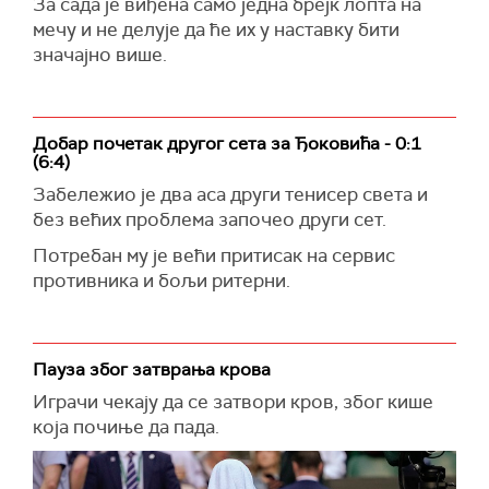
За сада је виђена само једна брејк лопта на
мечу и не делује да ће их у наставку бити
значајно више.
Добар почетак другог сета за Ђоковића - 0:1
(6:4)
Забележио је два аса други тенисер света и
без већих проблема започео други сет.
Потребан му је већи притисак на сервис
противника и бољи ритерни.
Пауза због затврања крова
Играчи чекају да се затвори кров, због кише
која почиње да пада.