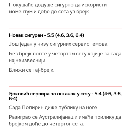
Покушаће додуше сигурно да искористи
моментум и дође до сета уз брејк.
Новак сигуран - 5:5 (4:6, 3:6, 6:4)
Још један у низу сигурних сервис гемова.
Без брејк лопте у четвртом сету који је за сада
најнеизвеснији.
Ближи се тај-брејк.
Ђоковић сервира за останак у сету - 5:4 (4:6, 3:6,
6:4)
Сада Попирин диже публику на ноге.
Разиграо се Аустралијанац и имаће прилику да
брејком дође до четвртог сета.