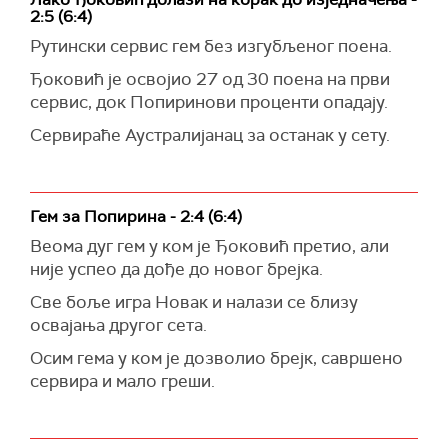
2:5 (6:4)
Рутински сервис гем без изгубљеног поена.
Ђоковић је освојио 27 од 30 поена на први
сервис, док Попиринови проценти опадају.
Сервираће Аустралијанац за останак у сету.
Гем за Попирина - 2:4 (6:4)
Веома дуг гем у ком је Ђоковић претио, али
није успео да дође до новог брејка.
Све боље игра Новак и налази се близу
освајања другог сета.
Осим гема у ком је дозволио брејк, савршено
сервира и мало греши.