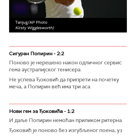
Tanjug/AP Photo
Kirsty Wigglesworth)
Сигуран Попирин - 2:2
Поново је нерешено након одличног сервис
гема аустралијског тенисера.
Не успева Ђоковић да припрети на почетку
меча, а Попирин већ има три аса.
Нови гем за Ђоковића - 1:2
И даље Попирин немоћан приликом ритерна.
Ђоковић је поново без изгубљеног поена, уз