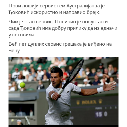
Први лошији сервис гем Аустралијанца је
Ђоковић искористио и направио брејк.
Чим је стао сервис, Попирин је посустао и
сада Ђоковић има добру прилику да изједначи
у сетовима.
Већ пет дуплих сервис грешака је виђено на
мечу.