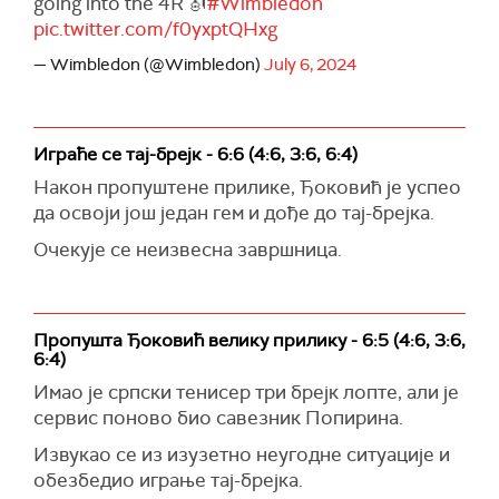
going into the 4R 🎻
#Wimbledon
pic.twitter.com/f0yxptQHxg
— Wimbledon (@Wimbledon)
July 6, 2024
Играће се тај-брејк - 6:6 (4:6, 3:6, 6:4)
Након пропуштене прилике, Ђоковић је успео
да освоји још један гем и дође до тај-брејка.
Очекује се неизвесна завршница.
Пропушта Ђоковић велику прилику - 6:5 (4:6, 3:6,
6:4)
Имао је српски тенисер три брејк лопте, али је
сервис поново био савезник Попирина.
Извукао се из изузетно неугодне ситуације и
обезбедио играње тај-брејка.