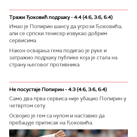
Тражи Ђоковић подршку - 4:4 (4:6, 3:6, 6:4)
Имао је Попирин шансу да угрози Ђоковића,
али се српски тенисер извукао добрим
сервисима.
Након освајања гема подигао је руке и
затражио подршку публике која је стала на
страну његовог противника.
Не посустаје Попирин - 4:3 (4:6, 3:6, 6:4)
Само два прва сервиса није убацио Попирин у
четвртом сету.
Освојио је гем са нулом и наставио да
пребацује притисак на Ђоковића.