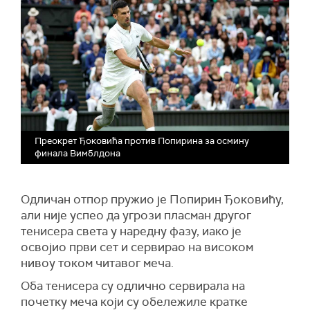
Преокрет Ђоковића против Попирина за осмину
финала Вимблдона
Одличан отпор пружио је Попирин Ђоковићу,
али није успео да угрози пласман другог
тенисера света у наредну фазу, иако је
освојио први сет и сервирао на високом
нивоу током читавог меча.
Оба тенисера су одлично сервирала на
почетку меча који су обележиле кратке