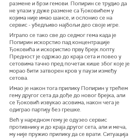
размене и брзи гемови. Попирин се трудио да
не улази у дуже размене са Ђоковићем у
којима није имао шансе, и ослонио се на
сервис - убедљиво најбољи део своје игре.
Играло се тако све до седмог гема када је
Попирин искорстио пад концентрације
Ђоковића и искористио прву брејк лопту.
Предност је одржао до краја сета и повео у
сетовима тачно пред почетак кише због које је
морао бити затворен кров у паузи између
сетова.
Имао је након тога прилику Попирин у трећем
гему другог сета да дође до новог брејка, али
се Ђоковић извукао асовима, након чега је
одиграо партију без грешке.
Већ у наредном гему је одузео сервис
противнику и до краја другог сета, али и меча,
му није пружио прилику да се врати. Ситуација