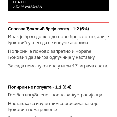
EPA-EFE
ADAM VAUGHAN
Спасава Ђоковић брејк лопту - 1:2 (6:4)
Ипак је брзо дошло до нове брејк лопте, али је
Ђоковић успео да се извуче асовима.
Попирин је поново запретио и мораће
Ђоковић да заигра одлучније у наставку.
За сада нема пукотине у игри 47. играча света.
Попирин не попушта - 1:1 (6:4)
Гем без изгубљеног поена за Аустралијанца.
Наставља са изузетним сервисима на које
Ђоковић нема решење.