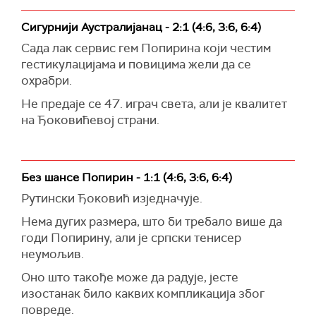
Сигурнији Аустралијанац - 2:1 (4:6, 3:6, 6:4)
Сада лак сервис гем Попирина који честим
гестикулацијама и повицима жели да се
охрабри.
Не предаје се 47. играч света, али је квалитет
на Ђоковићевој страни.
Без шансе Попирин - 1:1 (4:6, 3:6, 6:4)
Рутински Ђоковић изједначује.
Нема дугих размера, што би требало више да
годи Попирину, али је српски тенисер
неумољив.
Оно што такође може да радује, јесте
изостанак било каквих компликација због
повреде.