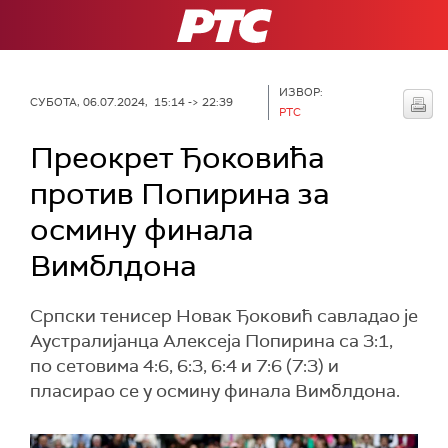
РТС
ИЗВОР:
СУБОТА, 06.07.2024, 15:14 -> 22:39
РТС
Преокрет Ђоковића
против Попирина за
осмину финала
Вимблдона
Српски тенисер Новак Ђоковић савладао је
Аустралијанца Алексеја Попирина са 3:1,
по сетовима 4:6, 6:3, 6:4 и 7:6 (7:3) и
пласирао се у осмину финала Вимблдона.