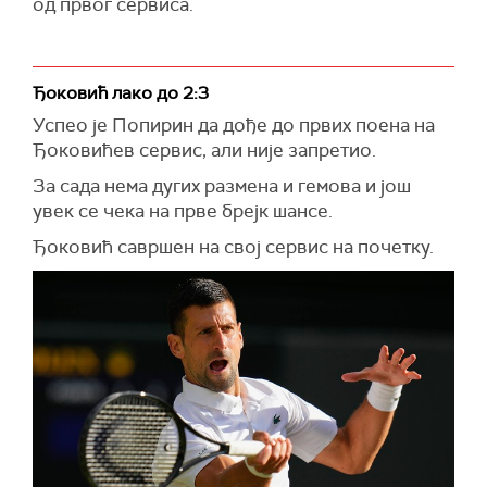
од првог сервиса.
Ђоковић лако до 2:3
Успео је Попирин да дође до првих поена на
Ђоковићев сервис, али није запретио.
За сада нема дугих размена и гемова и још
увек се чека на прве брејк шансе.
Ђоковић савршен на свој сервис на почетку.