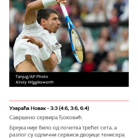
Tanjug/AP Photo
Kirsty Wigglesworth
Узвраћа Новак - 3:3 (4:6, 3:6, 6:4)
Савршено сервира Ђоковић.
Брејка није било од почетка трећег сета, а
разлог су одлични сервиси двојице тенисера.