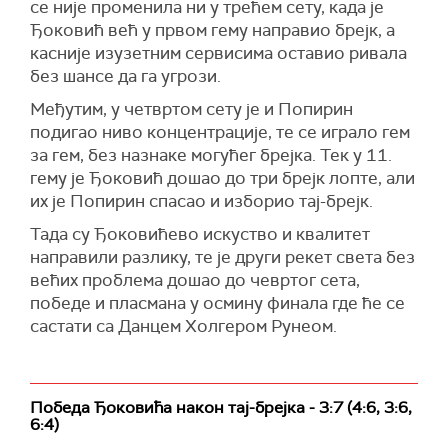
се није променила ни у трећем сету, када је
Ђоковић већ у првом гему направио брејк, а
касније изузетним сервисима оставио ривала
без шансе да га угрози.
Међутим, у четвртом сету је и Попирин
подигао ниво концентрације, те се играло гем
за гем, без назнаке могућег брејка. Тек у 11.
гему је Ђоковић дошао до три брејк лопте, али
их је Попирин спасао и изборио тај-брејк.
Тада су Ђоковићево искуство и квалитет
направили разлику, те је други рекет света без
већих проблема дошао до чевртог сета,
победе и пласмана у осмину финала где ће се
састати са Данцем Холгером Рунеом.
Победа Ђоковића након тај-брејка - 3:7 (4:6, 3:6,
6:4)