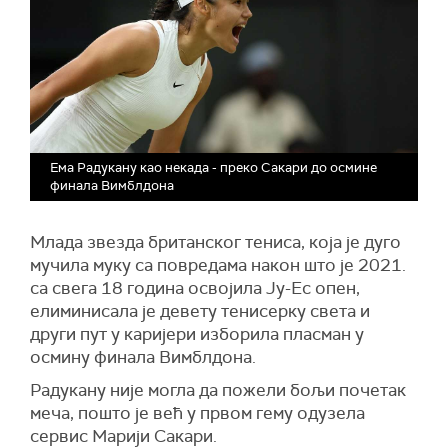
Ема Радукану као некада - преко Сакари до осмине
финала Вимблдона
Млада звезда британског тениса, која је дуго
мучила муку са повредама након што је 2021.
са свега 18 година освојила Ју-Ес опен,
елиминисала је девету тенисерку света и
други пут у каријери изборила пласман у
осмину финала Вимблдона.
Радукану није могла да пожели бољи почетак
меча, пошто је већ у првом гему одузела
сервис Марији Сакари.