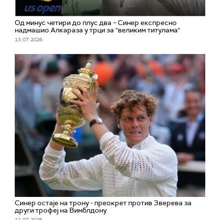
Од минус четири до плус два – Синер експресно
надмашио Алкараза у трци за "великим титулама"
13. 07. 2026.
Синер остаје на трону - преокрет против Зверева за
други трофеј на Вимблдону
12. 07. 2026.