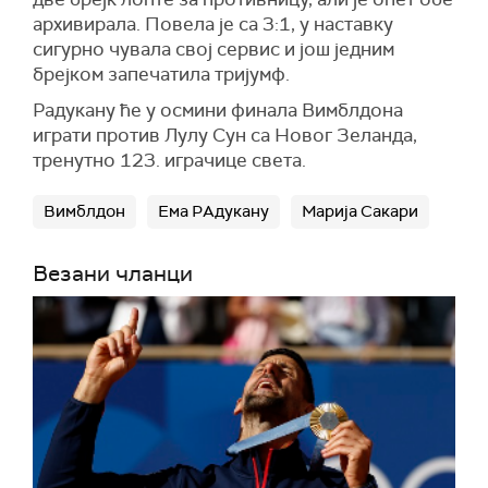
архивирала. Повела је са 3:1, у наставку
сигурно чувала свој сервис и још једним
брејком запечатила тријумф.
Радукану ће у осмини финала Вимблдона
играти против Лулу Сун са Новог Зеланда,
тренутно 123. играчице света.
Вимблдон
Ема РАдукану
Марија Сакари
Везани чланци