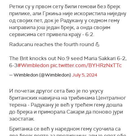
Ретки су у првом сету били гемови без брејк
прилике, али Гркиња није искористила ниједну
од својих пет, док је Радукану у седмом гему
направила још један брејк, а онда својим
сервисима сет привела крају - 6:2.
Raducanu reaches the fourth round 💪
The Brit knocks out No.9 seed Maria Sakkari 6-2,
6-3
#Wimbledon
pic.twitter.com/BYHRzNxTTc
— Wimbledon (@Wimbledon)
July 5, 2024
И почетак другог сета био је по укусу
британских навијача на трибинама Централног
терена - Радукану је већ у трећем гему дошла
до брејка и приморала Сакари да поново јури
заостатак.
Британка се већ у наредном гему суочила са
две брејк лопте за противницу, али је опет обе