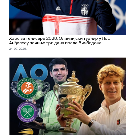
Хаос за тенисере 2028: Олимпијски турнир у Лос
Анђелесу почињe три дана после Вимблдона
24. 07. 2026.