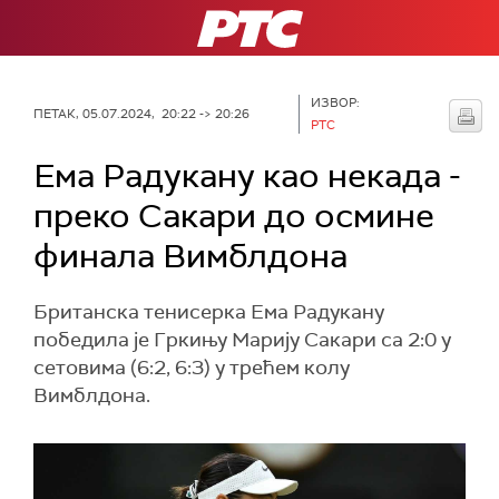
РТС
ИЗВОР:
ПЕТАК, 05.07.2024, 20:22 -> 20:26
РТС
Ема Радукану као некада -
преко Сакари до осмине
финала Вимблдона
Британска тенисерка Ема Радукану
победила је Гркињу Марију Сакари са 2:0 у
сетовима (6:2, 6:3) у трећем колу
Вимблдона.