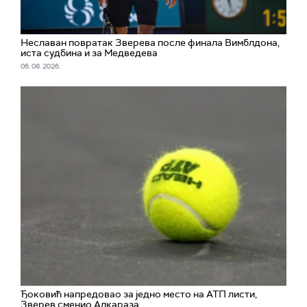
Неславан повратак Зверева после финала Вимблдона,
иста судбина и за Медведева
06. 08. 2026.
Ђоковић напредовао за једно место на АТП листи,
Зверев сменио Алкараза