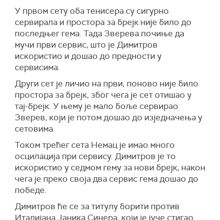
У првом сету оба тенисера су сигурно
сервирала и простора за брејк није било до
последњег гема. Тада Зверева почиње да
мучи први сервис, што је Димитров
искористио и дошао до предности у
сервисима.
Други сет је личио на први, поново није било
простора за брејк, због чега је сет отишао у
тај-брејк. У њему је мало боље сервирао
Зверев, који је потом дошао до изједначења у
сетовима.
Током трећег сета Немац је имао много
осцилација при сервису. Димитров је то
искористио у седмом гему за нови брејк, након
чега је преко своја два сервис гема дошао до
победе.
Димитров ће се за титулу борити против
Италијана Јаника Синера, који је јуче стигао