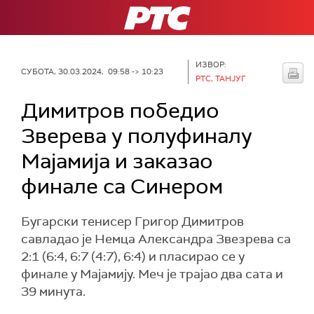
РТС
ИЗВОР:
СУБОТА, 30.03.2024, 09:58 -> 10:23
РТС, ТАНЈУГ
Димитров победио
Зверева у полуфиналу
Мајамија и заказао
финале са Синером
Бугарски тенисер Григор Димитров
савладао је Немца Александра Звезрева са
2:1 (6:4, 6:7 (4:7), 6:4) и пласирао се у
финале у Мајамију. Меч је трајао два сата и
39 минута.