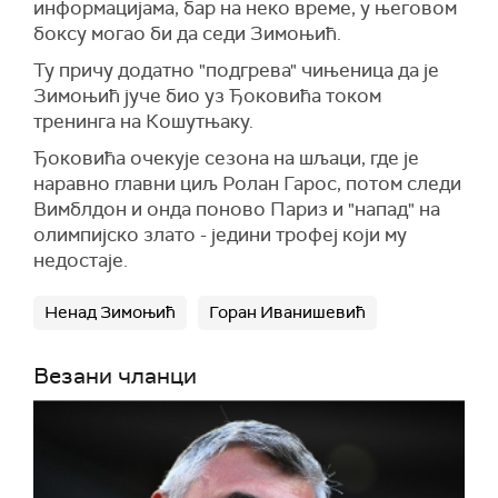
информацијама, бар на неко време, у његовом
боксу могао би да седи Зимоњић.
Ту причу додатно "подгрева" чињеница да је
Зимоњић јуче био уз Ђоковића током
тренинга на Кошутњаку.
Ђоковића очекује сезона на шљаци, где је
наравно главни циљ Ролан Гарос, потом следи
Вимблдон и онда поново Париз и "напад" на
олимпијско злато - једини трофеј који му
недостаје.
Ненад Зимоњић
Горан Иванишевић
Везани чланци