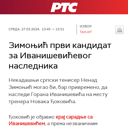
РТС
ИЗВОР:
СРЕДА, 27.03.2024, 13:45 -> 13:51
ТАНЈУГ
Зимоњић први кандидат
за Иванишевићевог
наследника
Некадашњи српски тенисер Ненад
Зимоњић могао би, бар привремено, да
наследи Горана Иванишевића на месту
тренера Новака Ђоковића.
Ђоковић је објавио
крај сарадње са
Иванишевићем
, а према незваничним