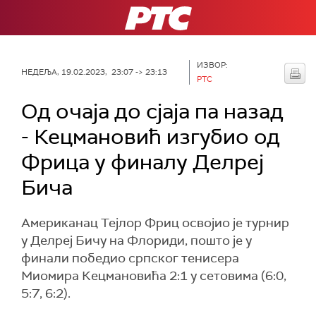
РТС
ИЗВОР:
НЕДЕЉА, 19.02.2023, 23:07 -> 23:13
РТС
Од очаја до сјаја па назад
- Кецмановић изгубио од
Фрица у финалу Делреј
Бича
Американац Тејлор Фриц освојио је турнир
у Делреј Бичу на Флориди, пошто је у
финали победио српског тенисера
Миомира Кецмановића 2:1 у сетовима (6:0,
5:7, 6:2).