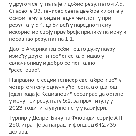
у другом сету, па га је и добио резултатом 7:5.
Спасао је 33. тенисер света две брејк лопте у
осмом гему, а онда и једну меч лопту при
резултату 5:4, да би већ у наредном гему
искористио своју прву брејк прилику на мечу и
поравнао резултат на 1:1.
Дао је Американац себи нешто дужу паузу
између другог и трећег сета, отишао у
свлачионицу и добро се ментално
"ресетовао".
Направио је седми тенисер света брејк већ у
четвртом гему одлучујућег сета, а онда још
један када је Кецмановић сервирао да остане
у мечу при резултату 5:2, за прву титулу у
2023. години, а укупно пету у каријери.
Турнир у Делреј Бичу на Флориди, серије АТП
250, игран је за наградни фонд од 642.735
долара.