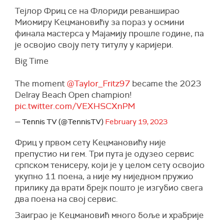
Тејлор Фриц се на Флориди реванширао
Миомиру Кецмановићу за пораз у осмини
финала мастерса у Мајамију прошле године, па
је освојио своју пету титулу у каријери.
Big Time
The moment
@Taylor_Fritz97
became the 2023
Delray Beach Open champion!
pic.twitter.com/VEXHSCXnPM
— Tennis TV (@TennisTV)
February 19, 2023
Фриц у првом сету Кецмановићу није
препустио ни гем. Три пута је одузео сервис
српском тенисеру, који је у целом сету освојио
укупно 11 поена, а није му ниједном пружио
прилику да врати брејк пошто је изгубио свега
два поена на свој сервис.
Заиграо је Кецмановић много боље и храбрије