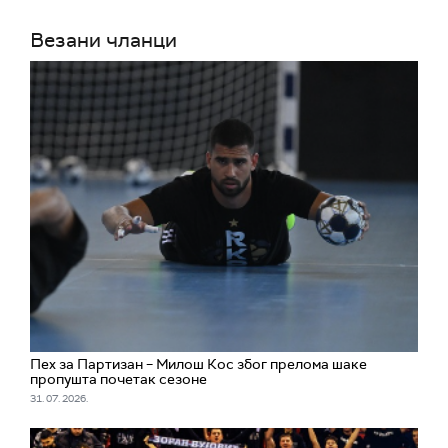
Везани чланци
Пех за Партизан – Милош Кос због прелома шаке
пропушта почетак сезоне
31. 07. 2026.