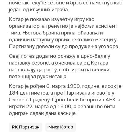
почетак текуће сезоне и брзо се наметнуо као
један од кључних играча.
Котар је показао изузетну игру као
организатор, а тренутно је најбољи асистент
тима. Његова брзина прилагођавања и
одлични наступи у првих неколико месеци у
Партизану довели су до продужења уговора.
Овај потез додатно оснажује црно-беле у
наставку сезоне, а очекивања од Котара
настављају да расту, с обзиром на велики
потенцијал рукометаша.
Котар је рођен 6. марта 1999. године, висок је
184 центиметра, а пре Партизана играо је у
Словењ Градецу. Црно-бели ће против АЕК-а
играти 22. марта од 18.00, а реванш ће бити
одигран седам дана касније.
РК Партизан
Миха Котар