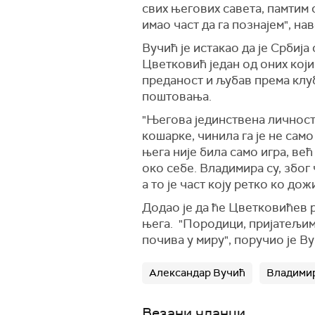
свих његових савета, памтим 
имао част да га познајем", на
Вучић је истакао да је Србија
Цветковић један од оних који
преданост и љубав према клу
поштовања.
"Његова јединствена личност
кошарке, чинила га је не сам
њега није била само игра, већ
око себе. Владимира су, због
а то је част коју ретко ко до
Додао је да ће Цветковићев ра
њега. "Породици, пријатељи
почива у миру", поручио је Ву
Александар Вучић
Владими
Везани чланци