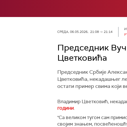
И
СРЕДА, 06.05.2026, 21:08 -> 21:14
Р
Председник Вуч
Цветковића
Председник Србије Алексан
Цветковића, некадашњег лег
остати пример свима који ве
Владимир Цветковић, некада
години
.
"Са великом тугом сам примио
својим знањем, посвећеношћу 