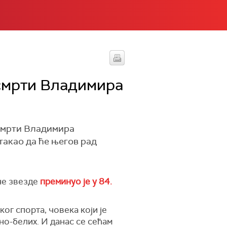
смрти Владимира
 смрти Владимира
такао да ће његов рад
не звезде
преминуо је у 84.
ог спорта, човека који је
но-белих. И данас се сећам