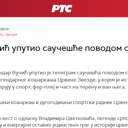
РТС
ЗВОР:
ТС, ТАНЈУГ
ић упутио саучешће поводом 
дар Вучић упутио је телеграм саучешћа поводом
ендарног кошаркаша Црвене Звезде, у којем је ис
рују у спорт, фер-плеј и част на терену и ван њега.
шњи кошаркаш и дугогодишњи спортски радник Црве
 вест о одласку Владимира Цветковића, легенде српск
и енергијом оставио јединствен траг у историји црве