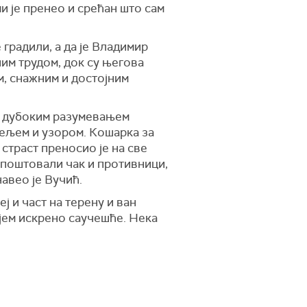
ми је пренео и срећан што сам
 градили, а да је Владимир
ним трудом, док су његова
м, снажним и достојним
и дубоким разумевањем
тељем и узором. Кошарка за
 страст преносио је на све
, поштовали чак и противници,
навео је Вучић.
ј и част на терену и ван
јем искрено саучешће. Нека