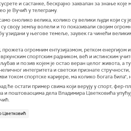
сусрете и састанке, бескрајно захвалан за знање које 
вео је Вучић у телеграму.
 само онолико велика, колико су велики људи који су је
 су своју земљу волели и то показивали својим огром
бу узидани у његове темеље, заувек га чинећи велики
, прожета огромним ентузијазмом, ретком енергијом 
о врхунским спортским радником, већ и истинским учи
 љубав и позив којем је остао веран целог живота, а ту
 челичног интегритета и светски признате стручности
живи током спортске каријере, ма колико богата била", 
д ће остати пример свима који верују у спорт, фер-пле
ма и поштоваоцима дела Владимира Цветковића упућу
чић.
р Цветковић