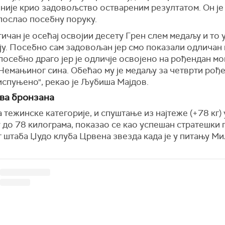
није крио задовољство оствареним резултатом. Он је
послао посебну поруку.
ичан је осећај освојии десету Грен слем медаљу и то 
ју. Посебно сам задовољан јер смо показали одличан 
посебно драго јер је одличје освојено на рођендан мо
Немањиног сина. Обећао му је медаљу за четврти рођ
испуњено", рекао је Љубиша Мајдов.
ва бронзана
тежинске категорије, и спуштање из најтеже (+78 кг) 
 до 78 килограма, показао се као успешан стратешки 
 штаба Џудо клуба Црвена звезда када је у питању М