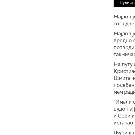
Џудисти
Мајдов ј
тога две
Мајдов ј
вредно о
потврди
такмича
На путу 
Кристиа
Шмита, и
посебан 
меч ради
"Имали с
џудо нај
и Србији
истакао 
Љубиша 