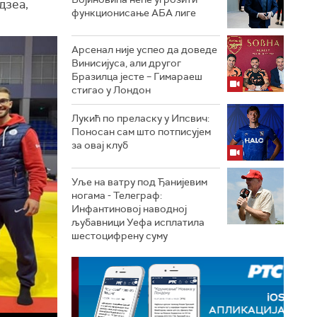
дзеа,
функционисање АБА лиге
Арсенал није успео да доведе
Винисијуса, али другог
Бразилца јесте – Гимараеш
стигао у Лондон
Лукић по преласку у Ипсвич:
Поносан сам што потписујем
за овај клуб
Уље на ватру под Ђанијевим
ногама - Телеграф:
Инфантиновој наводној
љубавници Уефа исплатила
шестоцифрену суму