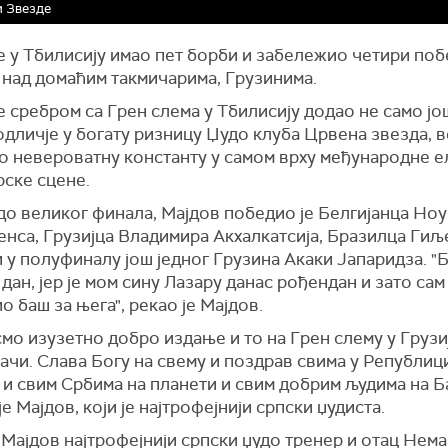
 Звезде
е у Тбилисију имао пет борби и забележио четири поб
 над домаћим такмичарима, Грузинима.
е сребром са Грен слема у Тбилисију додао не само јо
дличје у богату ризницу Џудо клуба Црвена звезда, в
о невероватну константу у самом врху међународне е
рске сцене.
до великог финала, Мајдов победио је Белгијанца Ноу
енса, Грузијца Владимира Акхалкатсија, Бразилца Ги
 у полуфиналу још једног Грузина Акаки Јапаридза. "Б
дан, јер је мом сину Лазару данас рођендан и зато сам
о баш за њега", рекао је Мајдов.
мо изузетно добро издање и то на Грен слему у Грузиј
јачи. Слава Богу на свему и поздрав свима у Републиц
 и свим Србима на планети и свим добрим људима на Б
је Мајдов, који је најтрофејнији српски џудиста.
Мајдов најтрофејнији српски џудо тренер и отац Нем