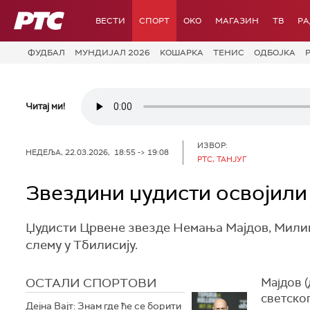
РТС
ВЕСТИ
СПОРТ
OKO
МАГАЗИН
ТВ
Р
ФУДБАЛ
МУНДИЈАЛ 2026
КОШАРКА
ТЕНИС
ОДБОЈКА
Читај ми!
ИЗВОР:
НЕДЕЉА, 22.03.2026, 18:55 -> 19:08
РТС, ТАНЈУГ
Звездини џудисти освојили
Џудисти Црвене звезде Немања Мајдов, Милиц
слему у Тбилисију.
ОСТАЛИ СПОРТОВИ
Мајдов (
светског
Дејна Вајт: Знам где ће се борити