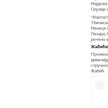
Мајдова 
Грузије 
"Фантаст
Тбилиси
Мени је 
Лазара, 
речено 
Жабиће
Промена 
дивизију
стручног
Жабић.