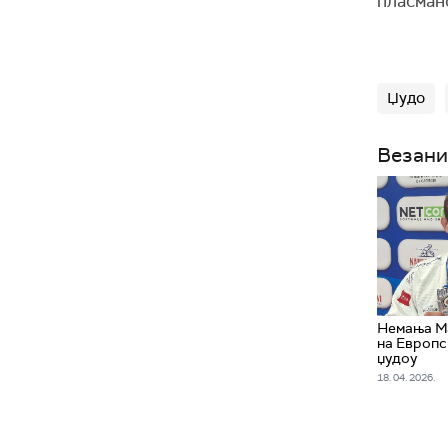
пласман
Џудо
Везани
Немања М
на Европс
џудоу
18. 04. 2026.