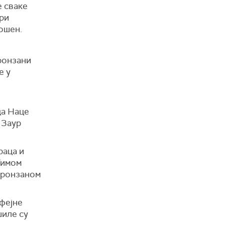
е сваке
ири
Дошен.
бронзани
е у
ца Наце
 Заур
раца и
Тимом
бронзаном
офејне
шиле су