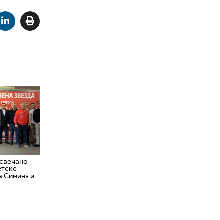
 свечано
етске
а Симина и
а