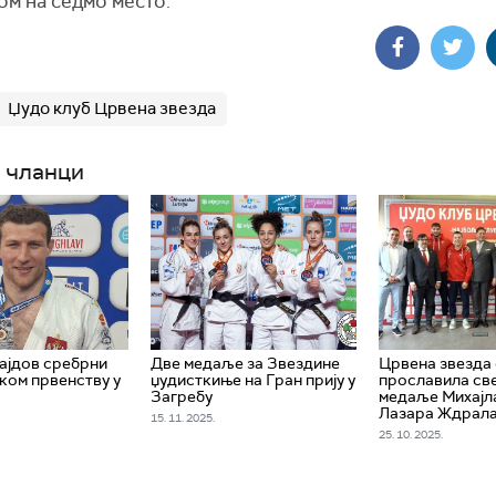
ом на седмо место.
Џудо клуб Црвена звезда
 чланци
ајдов сребрни
Две медаље за Звездине
Црвена звезда
ком првенству у
џудисткиње на Гран прију у
прославила св
Загребу
медаље Михајл
Лазара Ждрал
15. 11. 2025.
25. 10. 2025.