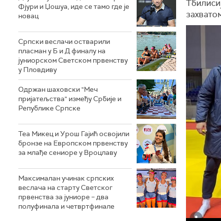
Тбилисиј
Фјури и Џошуа, иде се тамо где је
захватом
новац
Српски веслачи остварили
пласман у Б и Д финалу на
јуниорском Светском првенству
у Пловдиву
Одржан шаховски "Меч
пријатељства" између Србије и
Републике Српске
Теа Микец и Урош Гајић освојили
бронзе на Европском првенству
за млађе сениоре у Вроцлаву
Максималан учинак српских
веслача на старту Светског
првенства за јуниоре – два
полуфинала и четвртфинале