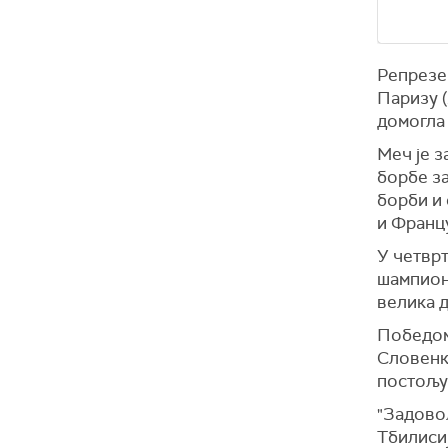
Репрезе
Паризу 
домогла 
Меч је 
борбе за
борби и
и Франц
У четвр
шампионк
велика д
Победом
Словенк
постољу
"Задово
Тбилисиј