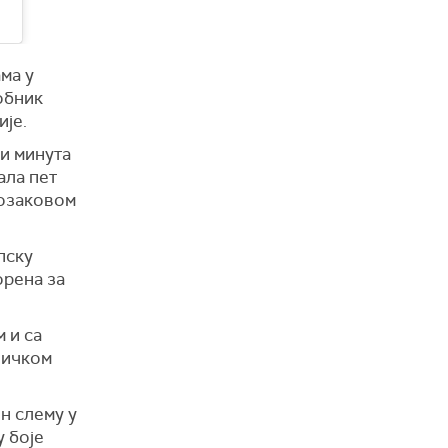
ма у
обник
ије.
и минута
ала пет
Козаковом
пску
орена за
 и са
ничком
н слему у
у боје