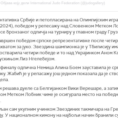
Објава коју дели International Judo Federation (@judogallery)
нтативка Србије и петопласирана на Олимпијским игра
(2024), победом у репесажу над Словенком Метком Л
се бронзаног одличја на турниру у главном граду Груз
завршен победом српске репрезентативке после четир
хватом за јуко. Звездина шампионка је у Тбилисију им
 остварила четири победе и то над Украјинком Аном 
ускињом Лиз Нгелебејом.
тфиналу одлична Немица Алина Боем зауставила је ср
у. Жабић је у репасажу још једном показала да је ств
ела.
 решава дуеле са Белгијанком Вики Верешаре, а затим
ом Метком Лобник чиме је осигурала место на побед
.
љан сам укупним учинком Звездиних такмичара на Гре
у. У националном кимону на најбољи начин бранили с