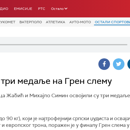
АДИО
ЕМИСИЈЕ
РТС
Остало
РУКОМЕТ
ВАТЕРПОЛО
АТЛЕТИКА
АУТО-МОТО
ОСТАЛИ СПОРТОВ
 три медаље на Грен слему
а Жабић и Михајло Симин освојили су три медаље
до 90 кг), који је најтрофејнији српски џудиста и осваја
 и европског трона, поражен је у финалу Грен слема у