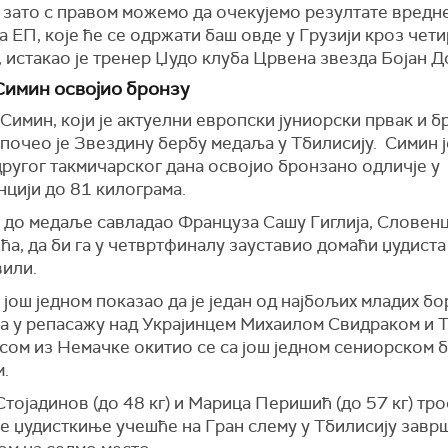
 зато с правом можемо да очекујемо резултате вредн
 ЕП, које ће се одржати баш овде у Грузији кроз чет
 истакао је тренер Џудо клуба Црвена звезда Бојан 
имин освојио бронзу
Симин, који је актуелни европски јуниорски првак и 
почео је Звездину бербу медаља у Тбилисију. Симин ј
другог такмичарског дана освојио бронзано одличје у
цији до 81 килограма.
е до медаље савладао Француза Сашу Гиглија, Словен
а, да би га у четвртфиналу зауставио домаћи џудиста
или.
 још једном показао да је један од најбољих младих бо
а у репасажу над Украјинцем Михаилом Свидраком и 
сом из Немачке окитио се са још једном сениорском 
.
тојадинов (до 48 кг) и Марица Перишић (до 57 кг) тр
е џудисткиње учешће на Гран слему у Тбилисију завр