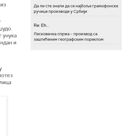
 из
Да ли сте знали да се најбоље грамофонске
ручице производе у Србији
у
Re: Eh...
џудо.
Лесковачка спржа – производ са
г унука
заштићеним географским пореклом
ендан и
у
потез
илица