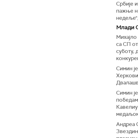
Србије и
пажње на
недеље",
Млади С
Михајло 
са СП от
суботу, 
конкурен
Симин ј
Херковић
Двалашв
Симин је
победам
Кавелиу
медаљом
Андреа С
Звездин