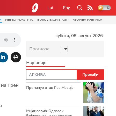
Lat
Eng
И
МЕМОРИЈАЛ РТС
EUROVISION SPORT
АРХИВА РУБРИКА
субота, 08. август 2026.
Прогноза
Најновије
 на Грен
Преминуо отац Леа Месија
ч
Мијаиловић: Одлазак
Војиновића неће угрозити