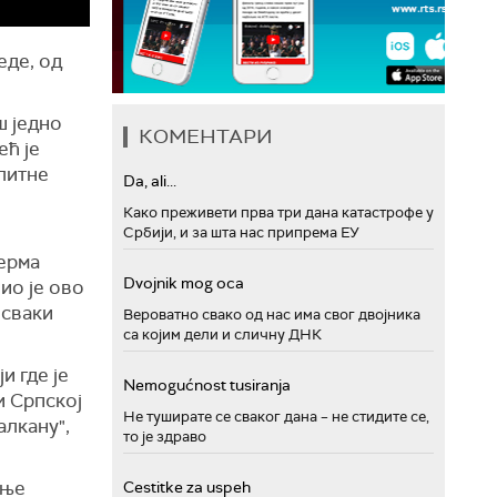
еде, од
ш једно
КОМЕНТАРИ
ећ је
литне
Da, ali...
Како преживети прва три дана катастрофе у
Србији, и за шта нас припрема ЕУ
љерма
Dvojnik mog oca
ио је ово
 сваки
Вероватно свако од нас има свог двојника
са којим дели и сличну ДНК
и где је
Nemogućnost tusiranja
и Српској
Не туширате се сваког дана – не стидите се,
алкану",
то је здраво
ање
Cestitke za uspeh