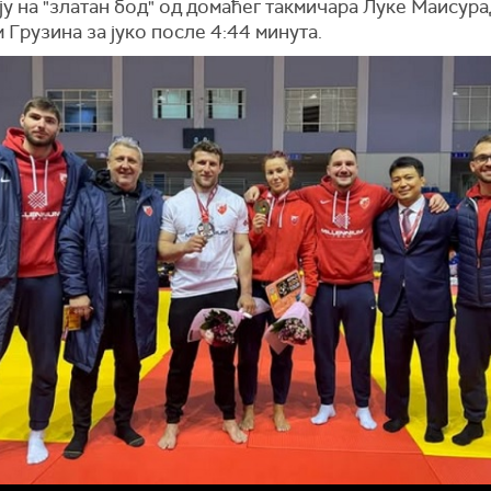
у на "златан бод" од домаћег такмичара Луке Маисура
 Грузина за јуко после 4:44 минута.