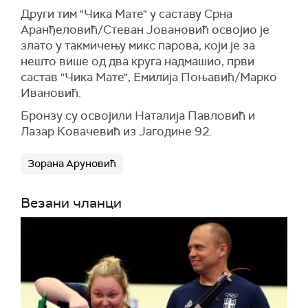
Други тим "Чика Мате" у саставу Срна
Аранђеловић/Стеван Јовановић освојио је
злато у такмичењу микс парова, који је за
нешто више од два круга надмашио, први
састав "Чика Мате", Емилија Поњавић/Марко
Ивановић.
Бронзу су освојили Наталија Павловић и
Лазар Ковачевић из Јагодине 92.
Зорана Аруновић
Везани чланци