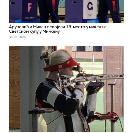
Аруновић и Микец освојили 13. место у миксу на
Светском купу у Минхену
30. 05. 2026.