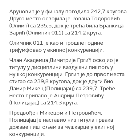
Аруновић је у финалу погодила 242,7 кругова.
Друго место освојила је Јована Тодоровић
(Олимп) са 235,5, док је трећа била Бранкица
Зарић (Олимпик 011) са 214,2 круга.
Олимпик 011 је као и прошле године
тријумфовао у екипној конкуренцији.
Члан Академца Димитрије Гргић освојио је
титулу у дисциплини ваздушни пиштољ у
мушкој конкуренцији. Гргић је до првог места
стигао са 239,8 кругова, док је други био
Дамир Микец (Полицајац) са 239,7. Треће
место припало је Андрији Петровићу
(Полицајац) са 214,3 круга.
Предвођен Микецом и Петровићем,
Полицајац је наставио низ титула првака
државе пиштољем за мушкарце у екипној
конкуренцији.