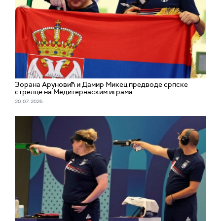
Зорана Аруновић и Дамир Микец предводе српске
стрелце на Медитернаским играма
20. 07. 2026.