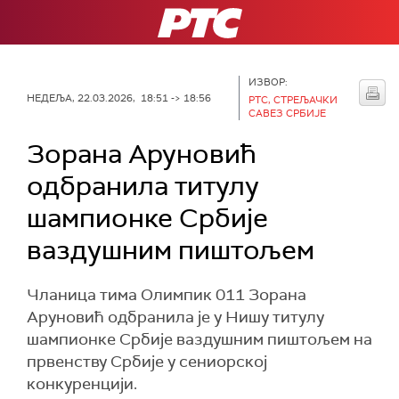
РТС
ИЗВОР:
НЕДЕЉА, 22.03.2026, 18:51 -> 18:56
РТС, СТРЕЉАЧКИ
САВЕЗ СРБИЈЕ
Зорана Аруновић
одбранила титулу
шампионке Србије
ваздушним пиштољем
Чланица тима Олимпик 011 Зорана
Аруновић одбранила је у Нишу титулу
шампионке Србије ваздушним пиштољем на
првенству Србије у сениорској
конкуренцији.