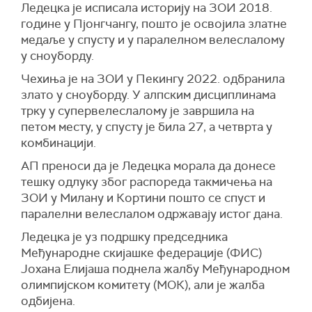
Ледецка је исписала историју на ЗОИ 2018.
године у Пјонгчангу, пошто је освојила златне
медаље у спусту и у паралелном велеслалому
у сноуборду.
Чехиња је на ЗОИ у Пекингу 2022. одбранила
злато у сноуборду. У алпским дисциплинама
трку у супервелеслалому је завршила на
петом месту, у спусту је била 27, а четврта у
комбинацији.
АП преноси да је Ледецка морала да донесе
тешку одлуку због распореда такмичења на
ЗОИ у Милану и Кортини пошто се спуст и
паралелни велеслалом одржавају истог дана.
Ледецка је уз подршку председника
Међународне скијашке федерације (ФИС)
Јохана Елијаша поднела жалбу Међународном
олимпијском комитету (МОК), али је жалба
одбијена.