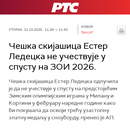
РТС
ИЗВОР:
УТОРАК, 21.10.2025, 11:29 -> 11:43
ТАНЈУГ
Чешка скијашица Естер
Ледецка не учествује у
спусту на ЗОИ 2026.
Чешка скијашица Естер Ледецка одлучила
је да не учествује у спусту на предстојећим
Зимским олимпијским играма у Милану и
Кортини у фебруару наредне године како
би покушала да освоји трећу узастопну
златну медаљу у сноуборду, пренео је АП.