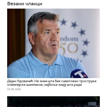
Везани чланци
Дејан Удовичић: Не знам шта бих саветовао троструке
олимпијске шампионе, најбоље знају шта раде
03. 08. 2026.