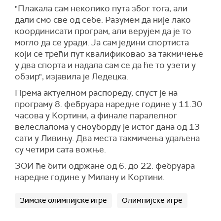
"Плакала сам неколико пута због тога, али
дали смо све од себе. Разумем да није лако
координисати програм, али верујем да је то
могло да се уради. Ја сам једини спортиста
који се трећи пут квалификовао за такмичење
у два спорта и надала сам се да ће то узети у
обзир", изјавила је Ледецка.
Према актуелном распореду, спуст је на
програму 8. фебруара наредне године у 11.30
часова у Кортини, а финале паралелног
велеслалома у сноуборду је истог дана од 13
сати у Ливињу. Два места такмичења удаљена
су четири сата вожње.
ЗОИ ће бити одржане од 6. до 22. фебруара
наредне године у Милану и Кортини.
Зимске олимпијске игре
Олимпијске игре