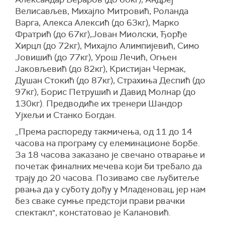
Велисављев, Михајло Митровић, Роланда
Варга, Алекса Алексић (до 63кг), Марко
Фратрић (до 67кг),Јован Миолски, Ђорђе
Хирцл (до 72кг), Михајло Алимпијевић, Симо
Јовишић (до 77кг), Урош Лечић, Огњен
Јаковљевић (до 82кг), Кристијан Чермак,
Душан Стокић (до 87кг), Страхиња Деспић (до
97кг), Борис Петрушић и Давид Молнар (до
130кг). Предводиће их тренери Шандор
Ујхељи и Станко Богдан.
„Према распореду такмичења, од 11 до 14
часова на програму су елеминационе борбе.
За 18 часова заказано је свечано отварање и
почетак финалних мечева који би требало да
трају до 20 часова. Позивамо све љубитеље
рвања да у суботу дођу у Младеновац, јер нам
без сваке сумње предстоји прави рвачки
спектакл", констатовао је Калановић.