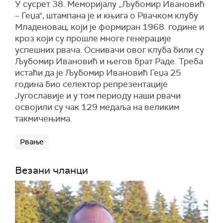
У сусрет 38. Меморијалу „Љубомир Ивановић
– Геџа", штампана је и књига о Рвачком клубу
Младеновац, који је формиран 1968. године и
кроз који су прошле многе генерације
успешних рвача. Оснивачи овог клуба били су
Љубомир Ивановић и његов брат Раде. Треба
истаћи да је Љубомир Ивановић Геџа 25
година био селектор репрезентације
Југославије и у том периоду наши рвачи
освојили су чак 129 медаља на великим
такмичењима.
Рвање
Везани чланци