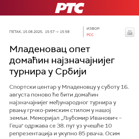
РТС
ИЗВОР:
ПЕТАК, 15.08.2025, 15:57 -> 15:58
РСС
Младеновац опет
домаћин најзначајнијег
турнира у Србији
Спортски центар у Младеновцу у суботу 16.
августа поново ће бити домаћин
најзначајнијег међународног турнира у
рвању грчко-римским стилом у нашој
земљи. Меморијал „Љубомир Иванович –
Геџа" одржава се 38. пут уз учешће 10
репрезентација и укупно 85 рвача. Осим