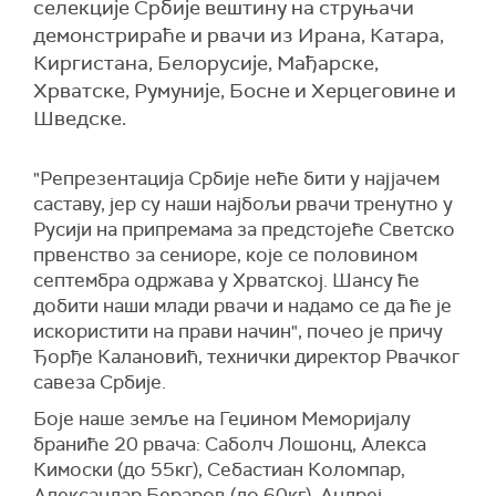
селекције Србије вештину на струњачи
демонстрираће и рвачи из Ирана, Катара,
Киргистана, Белорусије, Мађарске,
Хрватске, Румуније, Босне и Херцеговине и
Шведске.
"Репрезентација Србије неће бити у најјачем
саставу, јер су наши најбољи рвачи тренутно у
Русији на припремама за предстојеће Светско
првенство за сениоре, које се половином
септембра одржава у Хрватској. Шансу ће
добити наши млади рвачи и надамо се да ће је
искористити на прави начин", почео је причу
Ђорђе Калановић, технички директор Рвачког
савеза Србије.
Боје наше земље на Геџином Меморијалу
браниће 20 рвача: Саболч Лошонц, Алекса
Кимоски (до 55кг), Себастиан Коломпар,
Александар Бераров (до 60кг), Андреј