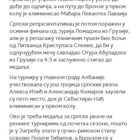
дође до одличја, а на путу до бронзе у првом
колу је елиминисао Мађара Левантеа Лаваија.
Српски репрезентативац је потом поражен у
осмини финала од Јурија Ломадзеа из Грузије,
али је у репасажу техничким тушем био бољи
од Литванца Криступаса Слеиве, да би у
одлучујућем мечу савладао Отура Абуладзеа
из Грузије са 4:3 и заслужено стигао до
медаље.
На турниру у главном граду Албаније
учествовала су још тројица српских рвача.
Алекса Илић и Александар Комаров заузели
су пето место, док је Себастијан Нађ
елиминисан у првом колу.
Ово је трећа медаља за српске рваче на
ренкинг турнирима од почетка сезоне, пошто
је у Загребу злато у грчко-римском стилу
освојио Георги Тибилов, а бронзом се у