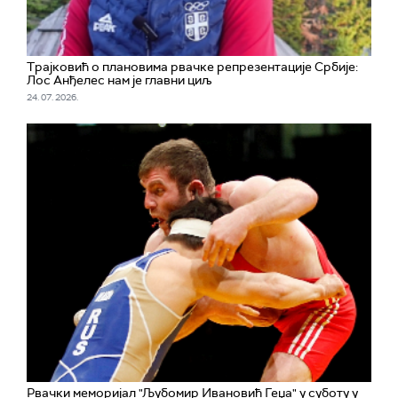
Трајковић о плановима рвачке репрезентације Србије:
Лос Анђелес нам је главни циљ
24. 07. 2026.
Рвачки меморијал "Љубомир Ивановић Геџа" у суботу у