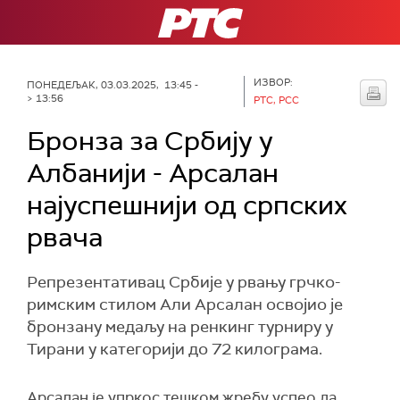
РТС
ИЗВОР:
ПОНЕДЕЉАК, 03.03.2025, 13:45 -
> 13:56
РТС, РСС
Бронза за Србију у
Албанији - Арсалан
најуспешнији од српских
рвача
Репрезентативац Србије у рвању грчко-
римским стилом Али Арсалан освојио је
бронзану медаљу на ренкинг турниру у
Тирани у категорији до 72 килограма.
Арсалан је упркос тешком жребу успео да