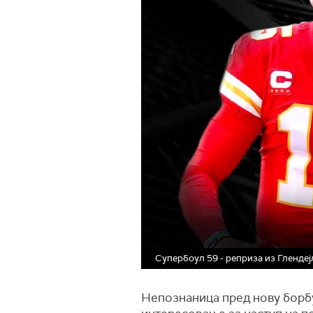
Супербоул 59 - реприза из Глендеј
Непознаница пред нову борбу 