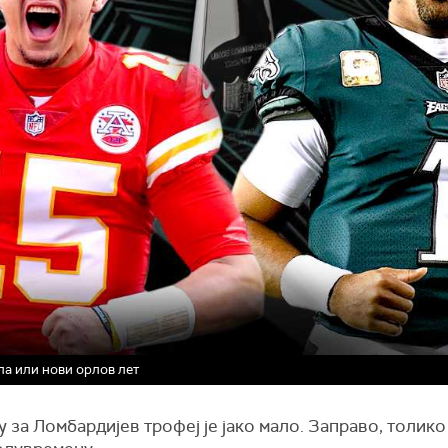
ла или нови орлов лет
за Ломбардијев трофеј је јако мало. Заправо, толико 