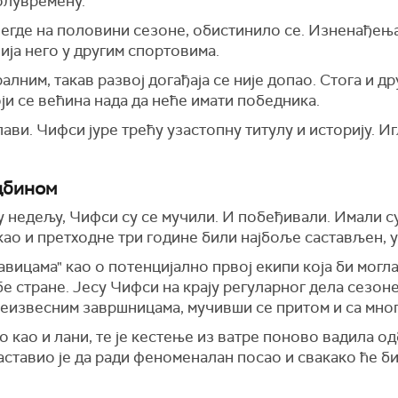
олувремену.
егде на половини сезоне, обистинило се. Изненађења 
нија него у другим спортовима.
алним, такав развој догађаја се није допао. Стога и
и се већина нада да неће имати победника.
ави. Чифси јуре трећу узастопну титулу и историју. И
дбином
у недељу, Чифси су се мучили. И побеђивали. Имали с
 као и претходне три године били најбоље састављен, у
вицама" као о потенцијално првој екипи која би могла
бе стране. Јесу Чифси на крају регуларног дела сезон
еизвесним завршницама, мучивши се притом и са мно
 као и лани, те је кестење из ватре поново вадила о
ставио је да ради феноменалан посао и свакако ће б