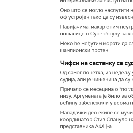
интересовање за наступ на п
Оно што се могло наслутити н
оф устројен тако да су извес
Навијачима, макар оним неутр
пошалице о Супербоулу за кој
Неко ће међутим морати да сл
шампионски прстен.
Чифси на састанку са су
Од самог почетка, из недељу 
судија, али је чињеница да су
Причало се месецима о "погла
низу. Аргумената је било за о
већину забележили у веома н
Нападачки део екипе се мучио
координатор Стив Спануло на
представника АФЦ-а.