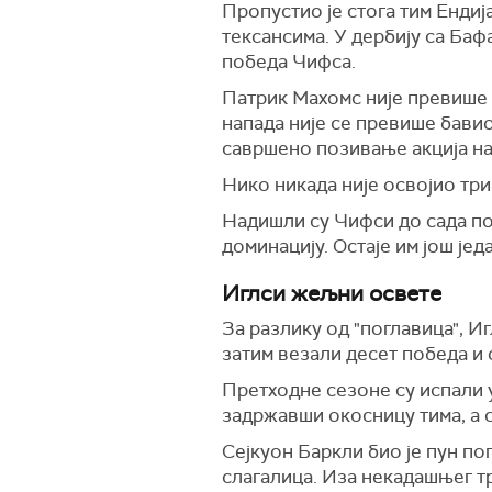
Пропустио је стога тим Ендија
тексансима. У дербију са Бафа
победа Чифса.
Патрик Махомс није превише и
напада није се превише бавио 
савршено позивање акција на
Нико никада није освојио три
Надишли су Чифси до сада по
доминацију. Остаје им још јед
Иглси жељни освете
За разлику од "поглавица", И
затим везали десет победа и 
Претходне сезоне су испали у
задржавши окосницу тима, а с
Сејкуон Баркли био је пун по
слагалица. Иза некадашњег тр