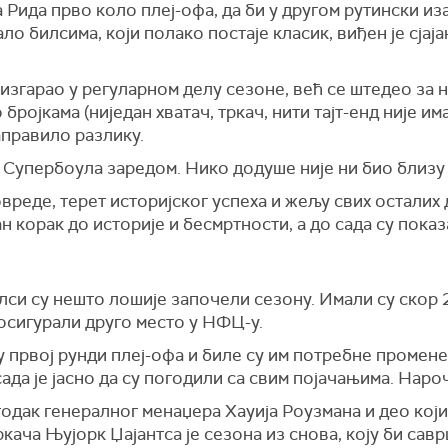
 Рида прво коло плеј-офа, да би у другом рутински иза
ло билсима, који полако постаје класик, виђен је сјај
згарао у регуларном делу сезоне, већ се штедео за н
бројкама (ниједан хватач, тркач, нити тајт-енд није им
правило разлику.
 Супербоула заредом. Нико додуше није ни био близу 
вреде, терет историјског успеха и жељу свих осталих
ан корак до историје и бесмртности, а до сада су показ
глси су нешто лошије започели сезону. Имали су скор 2
осигурали друго место у НФЦ-у.
 првој рунди плеј-офа и биле су им потребне промене
ада је јасно да су погодили са свим појачањима. Нароч
годак генералног менаџера Хауија Роузмана и део који
кача Њујорк Џајантса је сезона из снова, коју би са