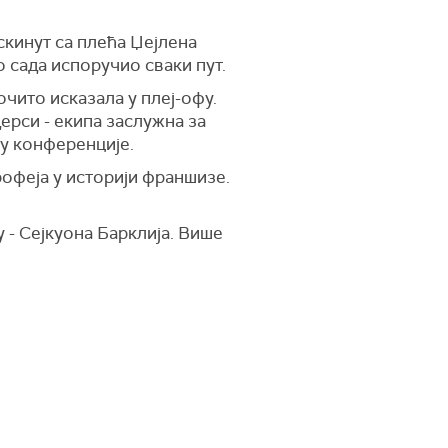
скинут са плећа Џејлена
о сада испоручио сваки пут.
очито исказала у плеј-офу.
ерси - екипа заслужна за
у конференције.
рофеја у историји франшизе.
у - Сејкуона Барклија. Више