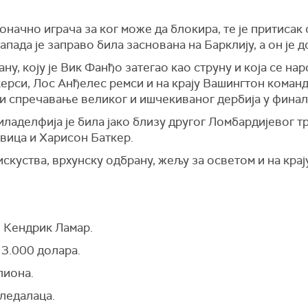
оначно играча за ког може да блокира, те је притисак 
пада је заправо била заснована на Барклију, а он је д
у, коју је Вик Фанђо затегао као струну и која се нар
ерси, Лос Анђелес ремси и на крају Вашингтон команд
и спречавање великог и ишчекиваног дербија у финал
ладелфија је била јако близу другог Ломбардијевог т
тавица и Харисон Баткер.
искуства, врхунску одбрану, жељу за осветом и на крај
 Кендрик Ламар.
 3.000 долара.
лиона.
гледалаца.