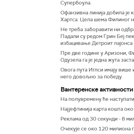
Супербоула.
Офанзивна линија добила је к
Хартса. Цела шема Филиног на
Не треба заборавити ни одбран
Падали су редом Грин Беј пек
избацивање Детроит лајонса 
Пре две године у Аризони, Фи
Одузела га је једна жута зас
Овога пута Иглси имају више 
него довољно за победу.
Вантеренске активности
На полувремену ће наступати
Најјефтинија карта кошта око
Реклама од 30 секунди - 8 ми
Очекује се око 120 милиона 