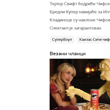
Тејлор Свифт бодриће Чифсе
Бредли Купер навијаће за Игл
Кладиноце су наклоне Чифси
Спектакл је загарантован.
Супербоул
Канзас Сити чиф
Везани чланци