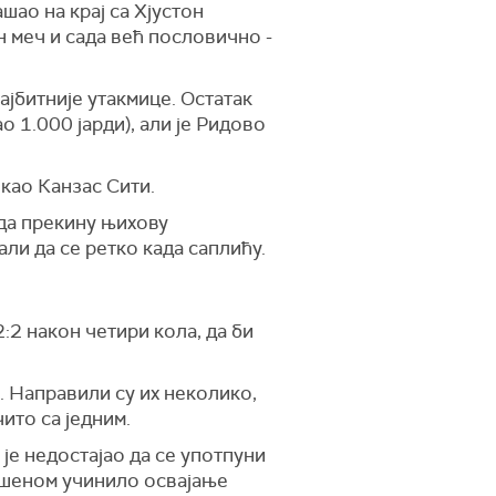
шао на крај са Хјустон
ан меч и сада већ пословично -
ајбитније утакмице. Остатак
ао 1.000 јарди), али је Ридово
као Канзас Сити.
 да прекину њихову
али да се ретко када саплићу.
:2 након четири кола, да би
. Направили су их неколико,
ито са једним.
 је недостајао да се употпуни
вршеном учинило освајање