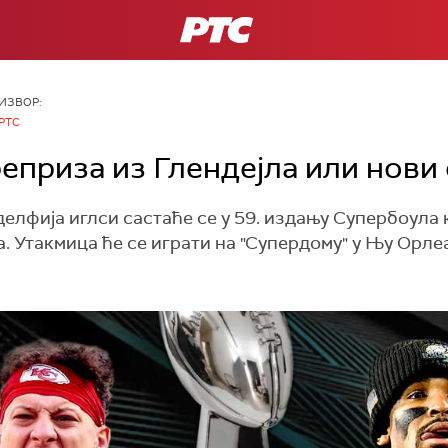
РТС
ИЗВОР:
РТС
реприза из Глендејла или нови
лфија иглси састаће се у 59. издању Супербоула ко
 Утакмица ће се играти на "Супердому" у Њу Орле