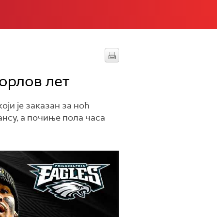
 орлов лет
ји је заказан за ноћ
ансу, а почиње пола часа