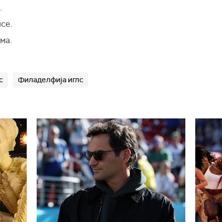
.
се.
ма.
с
Филаделфија иглс