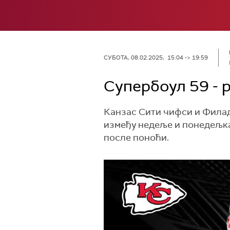
СУБОТА, 08.02.2025, 15:04 -> 19:59
Супербоул 59 - 
Канзас Сити чифси и Филаде
између недеље и понедељка.
после поноћи.