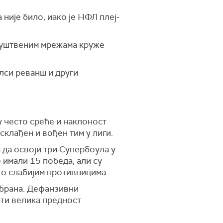
није било, иако је НФЛ плеј-
 друштвеним мрежама круже
глси реванш и други
у често среће и наклоност
склађен и вођен тим у лиги.
 да освоји три Супербоула у
е имали 15 победа, али су
го слабијим противницима.
дбрана. Дефанзивни
ити велика предност