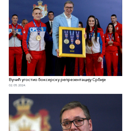
Вучић угостио боксерску репрезентацију Србије
02. 05. 2024.