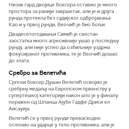
Низак гард двојице боксера оставио је много
простора за ранији завршетак, али је и друга
рунда протекла без судијског одбројавања.
Као и у првој рунди, Веочић је био бољи.
Двадесетогодишњи Симић је свестан
заостатка много агресивније ушао у последњу
рунду, али није успео да озбиљније уздрма
фокусираног противника, те је Веочић дошао
до злата.
Сребро за Велетића
Српски боксер Душан Велетић освојио је
сребрну медаљу на Европском првенству у
супертешкој категорији након што је у финалу
поражен од Шпанца Ајубе Гадфе Дриси ел
Аисауија.
Велетић се у првој рунди превасходно
ослонио на ударце у тело противника, али је