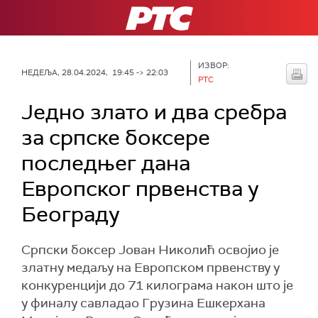
РТС
ИЗВОР:
НЕДЕЉА, 28.04.2024, 19:45 -> 22:03
РТС
Једно злато и два сребра
за српске боксере
последњег дана
Европског првенства у
Београду
Српски боксер Јован Николић освојио је
златну медаљу на Европском првенству у
конкуренцији до 71 килограма након што је
у финалу савладао Грузина Ешкерхана