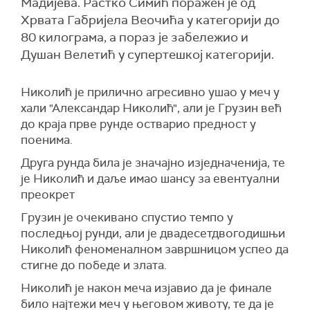
Мадијева. Растко Симић поражен је од
Хрвата Габријела Веочића у категорији до
80 килограма, а пораз је забележио и
Душан Велетић у супертешкој категорији.
Николић је прилично агресивно ушао у меч у
хали "Александар Николић", али је Грузин већ
до краја прве рунде остварио предност у
поенима.
Друга рунда била је значајно изједначенија, те
је Николић и даље имао шансу за евентуални
преокрет
Грузин је очекивано спустио темпо у
последњој рунди, али је двадесетдвогодишњи
Николић феноменалном завршницом успео да
стигне до победе и злата.
Николић је након меча изјавио да је финале
било најтежи меч у његовом животу, те да је