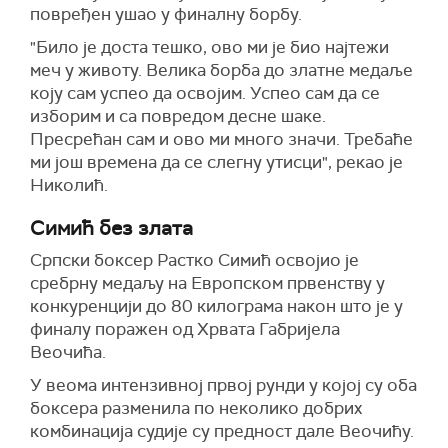
повређен ушао у финалну борбу.
"Било је доста тешко, ово ми је био најтежи
меч у животу. Велика борба до златне медаље
коју сам успео да освојим. Успео сам да се
изборим и са повредом десне шаке.
Пресрећан сам и ово ми много значи. Требаће
ми још времена да се слегну утисци", рекао је
Николић.
Симић без злата
Српски боксер Растко Симић освојио је
сребрну медаљу на Европском првенству у
конкуренцији до 80 килограма након што је у
финалу поражен од Хрвата Габријела
Веочића.
У веома интензивној првој рунди у којој су оба
боксера разменила по неколико добрих
комбинација судије су предност дале Веочићу.