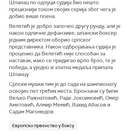
Шпанац по одлуци судија био нешто
прецизнији током својих серија због чега је
добио више поена.
Велетић је добро започео другу рунду, али је
након одличне дефанзиве, шпански боксер
једним директом оборио српског
представника. Након одбројавања судија је
проценио да Велетић није способан за
наставак, иако се придигао врло брзо, те је
победа, а уједно и златна медаља припала
Шпанцу.
Српски мушки тим је до сада на шампионату
освојио пет трећих места. Бронзани су били
Вељко Ражнатовић, Раде Јоксимовић, Омер
Аметовић, Алмир Мемић, Вахид Абасов и
Садам Магомедов.
Европско првенство у боксу