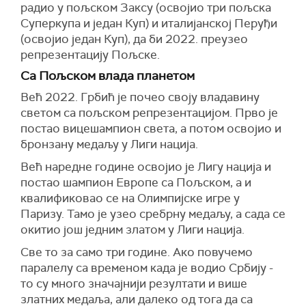
радио у пољском Заксу (освојио три пољска
Суперкупа и један Куп) и италијанској Перуђи
(освојио један Куп), да би 2022. преузео
репрезентацију Пољске.
Са Пољском влада планетом
Већ 2022. Грбић је почео своју владавину
светом са пољском репрезентацијом. Прво је
постао вицешампион света, а потом освојио и
бронзану медаљу у Лиги нација.
Већ наредне године освојио је Лигу нација и
постао шампион Европе са Пољском, а и
квалификовао се на Олимпијске игре у
Паризу. Тамо је узео сребрну медаљу, а сада се
окитио још једним златом у Лиги нација.
Све то за само три године. Ако повучемо
паралелу са временом када је водио Србију -
то су много значајнији резултати и више
златних медаља, али далеко од тога да са