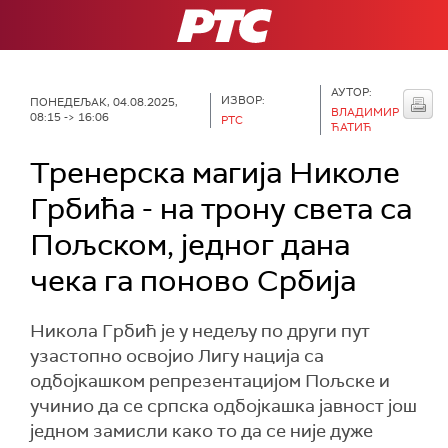
РТС
АУТОР:
ИЗВОР:
ПОНЕДЕЉАК, 04.08.2025,
ВЛАДИМИР
08:15 -> 16:06
РТС
ЋАТИЋ
Тренерска магија Николе
Грбића - на трону света са
Пољском, једног дана
чека га поново Србија
Никола Грбић је у недељу по други пут
узастопно освојио Лигу нација са
одбојкашком репрезентацијом Пољске и
учинио да се српска одбојкашка јавност још
једном замисли како то да се није дуже