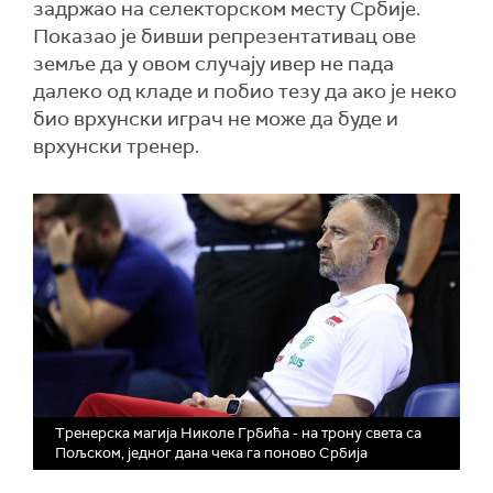
задржао на селекторском месту Србије.
Показао је бивши репрезентативац ове
земље да у овом случају ивер не пада
далеко од кладе и побио тезу да ако је неко
био врхунски играч не може да буде и
врхунски тренер.
Тренерска магија Николе Грбића - на трону света са
Пољском, једног дана чека га поново Србија