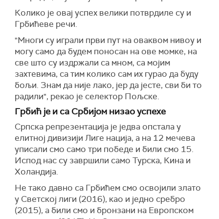
Колико је овај успех велики потврдиле су и
Грбићеве речи.
"Многи су играли први пут на оваквом нивоу и
могу само да будем поносан на ове момке, на
све што су издржали са мном, са мојим
захтевима, са тим колико сам их гурао да буду
бољи. Знам да није лако, јер да јесте, сви би то
радили", рекао је селектор Пољске.
Грбић је и са Србијом низао успехе
Српска репрезентација је једва опстала у
елитној дивизији Лиге нација, а на 12 мечева
уписали смо само три победе и били смо 15.
Испод нас су завршили само Турска, Кина и
Холандија.
Не тако давно са Грбићем смо освојили злато
у Светској лиги (2016), као и једно сребро
(2015), а били смо и бронзани на Европском