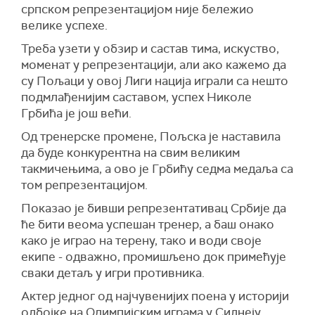
српском репрезентацијом није бележио
велике успехе.
Треба узети у обзир и састав тима, искуство,
моменат у репрезентацији, али ако кажемо да
су Пољаци у овој Лиги нација играли са нешто
подмлађенијим саставом, успех Николе
Грбића је још већи.
Од тренерске промене, Пољска је наставила
да буде конкурентна на свим великим
такмичењима, а ово је Грбићу седма медаља са
том репрезентацијом.
Показао је бивши репрезентативац Србије да
ће бити веома успешан тренер, а баш онако
како је играо на терену, тако и води своје
екипе - одважно, промишљено док примећује
сваки детаљ у игри противника.
Актер једног од најчувенијих поена у историји
одбојке на Олимпијским играма у Сиднеју