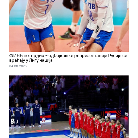
ФИВБ потврдио – одбојкашке репрезентације Русије се
враћају у Лигу нација
04. 08. 2026.