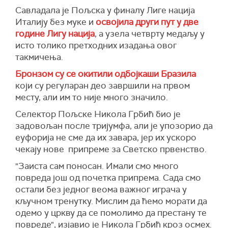
Савладала је Пољска у финалу Лиге нација
Италију без муке и
освојила други пут у две
године Лигу нација
, а узела четврту медаљу у
исто толико претходних изадања овог
такмичења.
Бронзом су се окитили одбојкаши Бразила
који су регуларан део завршили на првом
месту, али им то није много значило.
Селектор Пољске Никола Грбић био је
задовољан после тријумфа, али је упозорио да
еуфорија не сме да их завара, јер их ускоро
чекају нове припреме за Светско првенство.
"Заиста сам поносан. Имали смо много
повреда још од почетка припрема. Сада смо
остали без једног веома важног играча у
кључном тренутку. Мислим да ћемо морати да
одемо у цркву да се помолимо да престану те
повреде", изјавио је Никола Грбић кроз осмех.