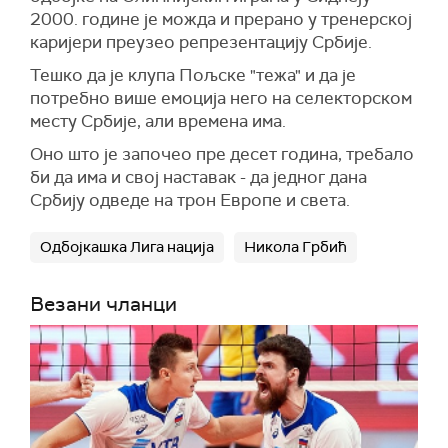
2000. године је можда и прерано у тренерској
каријери преузео репрезентацију Србије.
Тешко да је клупа Пољске "тежа" и да је
потребно више емоција него на селекторском
месту Србије, али времена има.
Оно што је започео пре десет година, требало
би да има и свој наставак - да једног дана
Србију одведе на трон Европе и света.
Одбојкашка Лига нација
Никола Грбић
Везани чланци