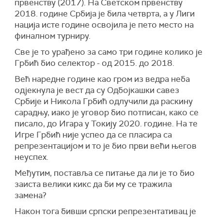
првенству (2017). На Светском првенству
2018. године Србија је била четврта, а у Лиги
нација исте године освојила је пето место на
финалном турниру.
Све је то урађено за само три године колико је
Грбић био селектор - од 2015. до 2018.
Већ наредне године као гром из ведра неба
одјекнула је вест да су Одбојкашки савез
Србије и Никола Грбић одлучили да раскину
сарадњу, иако је уговор био потписан, како се
писало, до Игара у Токију 2020. године. На те
Игре Грбић није успео да се пласира са
репрезентацијом и то је био први већи његов
неуспех.
Међутим, поставља се питање да ли је то био
заиста велики кикс да би му се тражила
замена?
Након тога бивши српски репрезентативац је