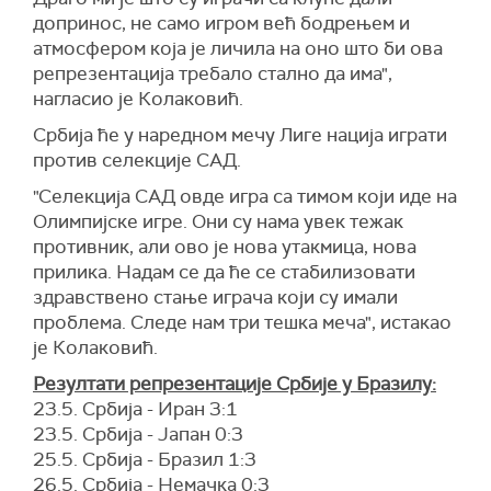
допринос, не само игром већ бодрењем и
атмосфером која је личила на оно што би ова
репрезентација требало стално да има",
нагласио је Колаковић.
Србија ће у наредном мечу Лиге нација играти
против селекције САД.
"Селекција САД овде игра са тимом који иде на
Олимпијске игре. Они су нама увек тежак
противник, али ово је нова утакмица, нова
прилика. Надам се да ће се стабилизовати
здравствено стање играча који су имали
проблема. Следе нам три тешка меча", истакао
је Колаковић.
Резултати репрезентације Србије у Бразилу:
23.5. Србија - Иран 3:1
23.5. Србија - Јапан 0:3
25.5. Србија - Бразил 1:3
26.5. Србија - Немачка 0:3