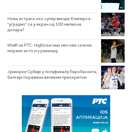
Нова истрага око суперзвезде Клиперса -
"уградио" се у екран од 100 милиона
долара?
Илић за РТС: Најбољи наш меч ове сезоне,
морамо исто и у реваншу
Јуниорке Србије у полуфиналу Евробаскета,
Белгија поражена великим преокретом