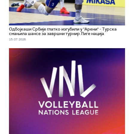
Одбојкаши Србије глатко изгубили у "Арени" - Турска
смањила шансе за завршни турнир Лиге нација
15. 07. 2026.