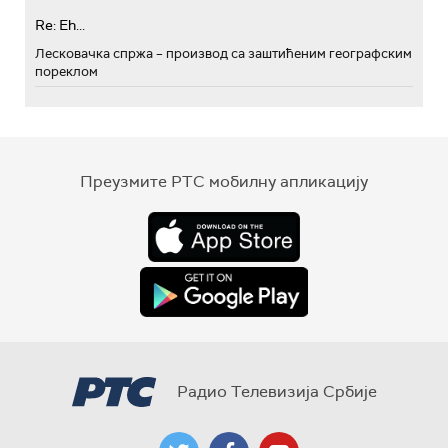
Re: Eh...
Лесковачка спржа – производ са заштићеним географским
пореклом
Преузмите РТС мобилну апликацију
Радио Телевизија Србије