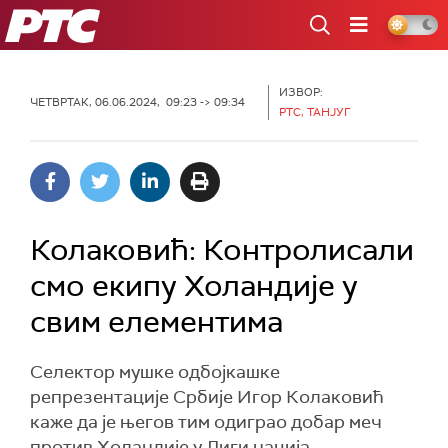
РТС
ИЗВОР:
ЧЕТВРТАК, 06.06.2024, 09:23 -> 09:34
РТС, ТАНЈУГ
Колаковић: Контролисали
смо екипу Холандије у
свим елементима
Селектор мушке одбојкашке
репрезентације Србије Игор Колаковић
каже да је његов тим одиграо добар меч
против Холандије у Лиги нација.