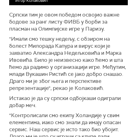
Игор Колаковић
Српски тим је овом победом освојио важне
бодове за ранг листу ФИВБ у борби за
пласман на Олимпијске игре у Паризу.
"Имали смо тешку недељу, с обзиром на
болест Милорада Капура и вирус који је
захватио Александра Недељковића и Марка
Ивовића. Било је неизвесно како ћемо и шта
ћемо да радимо у организацији игре. Међутим,
млади Вукашин Ристић се јако добро снашао.
Драго ми је због њега и перспективе
репрезентације", рекао је Колаковић.
Истакао је да су српски одбојкаши одиграли
добар меч.
"Контролисали смо екипу Холандије у свим
елементима, иако смо знали да имају опасан
сервис. Наш сервис је исто тако био убојит.
Драго ми је што су играчи са клупе дали