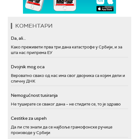
КОМЕНТАРИ
Da, ali...
Како преживети прва три дана катастрофе у Србији, и за
шта нас припрема ЕУ
Dvojnik mog oca
Вероватно свако од нас има свог двојника са којим дели и
сличну ДНК
Nemogućnost tusiranja
Не туширате се сваког дана – не стидите се, то је здраво
Cestitke za uspeh
Да ли сте знали да се најбоље грамофонске ручице
производе у Србији