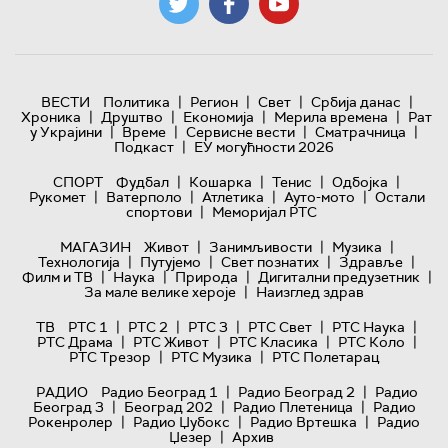
|
|
|
|
ВЕСТИ
Политика
Регион
Свет
Србија данас
|
|
|
|
Хроника
Друштво
Економија
Мерила времена
Рат
|
|
|
|
у Украјини
Време
Сервисне вести
Сматрачница
|
Подкаст
ЕУ могућности 2026
|
|
|
|
СПОРТ
Фудбал
Кошарка
Тенис
Одбојка
|
|
|
|
Рукомет
Ватерполо
Атлетика
Ауто-мото
Остали
|
спортови
Меморијал РТС
|
|
|
МАГАЗИН
Живот
Занимљивости
Музика
|
|
|
|
Технологијa
Путујемо
Свет познатих
Здравље
|
|
|
|
Филм и ТВ
Наука
Природа
Дигитални предузетник
|
За мале велике хероје
Наизглед здрав
|
|
|
|
|
ТВ
РТС 1
РТС 2
РТС 3
РТС Свет
РТС Наука
|
|
|
|
РТС Драма
РТС Живот
РТС Класика
РТС Коло
|
|
РТС Трезор
РТС Музика
РТС Полетарац
|
|
РАДИО
Радио Београд 1
Радио Београд 2
Радио
|
|
|
Београд 3
Београд 202
Радио Плетеница
Радио
|
|
|
Рокенролер
Радио Џубокс
Радио Вртешка
Радио
|
Џезер
Архив