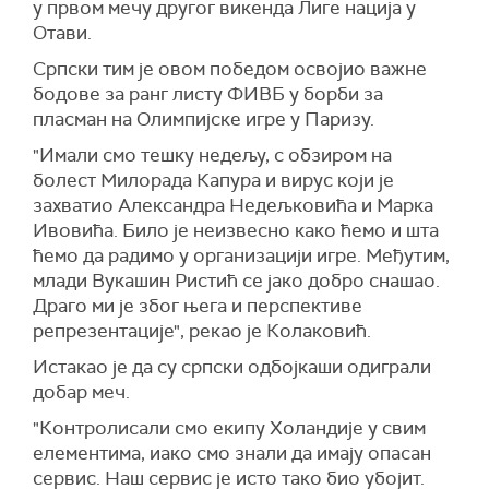
у првом мечу другог викенда Лиге нација у
Отави.
Српски тим је овом победом освојио важне
бодове за ранг листу ФИВБ у борби за
пласман на Олимпијске игре у Паризу.
"Имали смо тешку недељу, с обзиром на
болест Милорада Капура и вирус који је
захватио Александра Недељковића и Марка
Ивовића. Било је неизвесно како ћемо и шта
ћемо да радимо у организацији игре. Међутим,
млади Вукашин Ристић се јако добро снашао.
Драго ми је због њега и перспективе
репрезентације", рекао је Колаковић.
Истакао је да су српски одбојкаши одиграли
добар меч.
"Контролисали смо екипу Холандије у свим
елементима, иако смо знали да имају опасан
сервис. Наш сервис је исто тако био убојит.