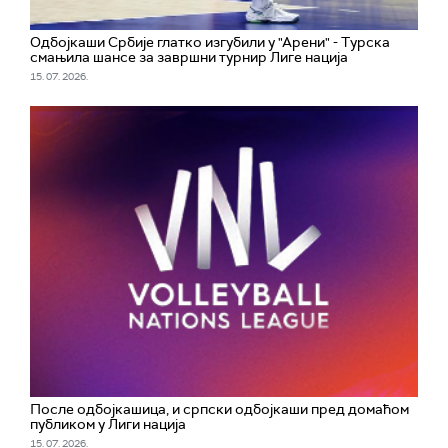
Одбојкаши Србије глатко изгубили у "Арени" - Турска
смањила шансе за завршни турнир Лиге нација
15. 07. 2026.
После одбојкашица, и српски одбојкаши пред домаћом
публиком у Лиги нација
15. 07. 2026.