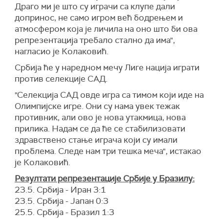
Драго ми је што су играчи са клупе дали
допринос, не само игром већ бодрењем и
атмосфером која је личила на оно што би ова
репрезентација требало стално да има",
нагласио је Колаковић.
Србија ће у наредном мечу Лиге нација играти
против селекције САД.
"Селекција САД овде игра са тимом који иде на
Олимпијске игре. Они су нама увек тежак
противник, али ово је нова утакмица, нова
прилика. Надам се да ће се стабилизовати
здравствено стање играча који су имали
проблема. Следе нам три тешка меча", истакао
је Колаковић.
Резултати репрезентације Србије у Бразилу:
23.5. Србија - Иран 3:1
23.5. Србија - Јапан 0:3
25.5. Србија - Бразил 1:3