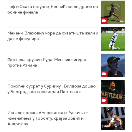
Гоф и Осака сигурне, Бенчић после драме до
осмине финала
Мекени: Влаховић мора да схвати шта жели и
да се фокусира
Фонсека срушио Руда, Меншик сигуран
против Атмана
Поноћни сусрет у Сурчину - Вилдоза дошао
у Београд као нови играч Партизана
Испале српска Американка и Рускиња –
изненађења у Торонту, крај за Јовић и
Андрејеву