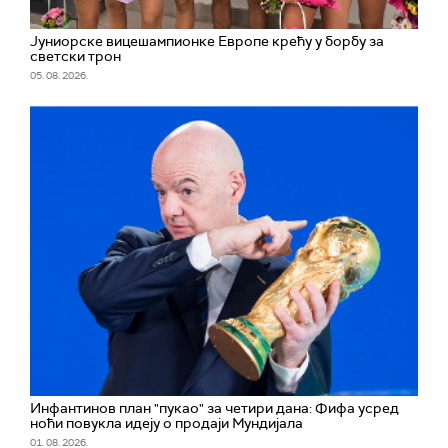
Јуниорске вицешампионке Европе крећу у борбу за
светски трон
05. 08. 2026.
Инфантинов план "пукао" за четири дана: Фифа усред
ноћи повукла идеју о продаји Мундијала
01. 08. 2026.