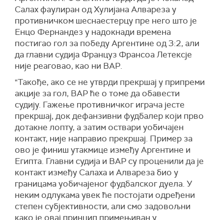
Салах фаулиран од Хулијана Алвареза у
противничком шеснаестерцу пре него што је
Енцо Фернандез у надокнади времена
постигао гол за победу Аргентине од 3:2, али
да главни судија Француз Франсоа Летексје
није реаговао, као ни ВАР.
"Такође, ако се не утврди прекршај у припреми
акције за гол, ВАР ће о томе да обавести
судију. Гажење противничког играча јесте
прекршај, док дефанзивни фудбалер који прво
дотакне лопту, а затим оствари уобичајен
контакт, није направио прекршај. Пример за
ово је финиш утакмице између Аргентине и
Египта. Главни судија и ВАР су проценили да је
контакт између Салаха и Алвареза био у
границама уобичајеног фудбалског дуела. У
неким одлукама увек ће постојати одређени
степен субјективности, али смо задовољни
како је овај принцип примењиван у