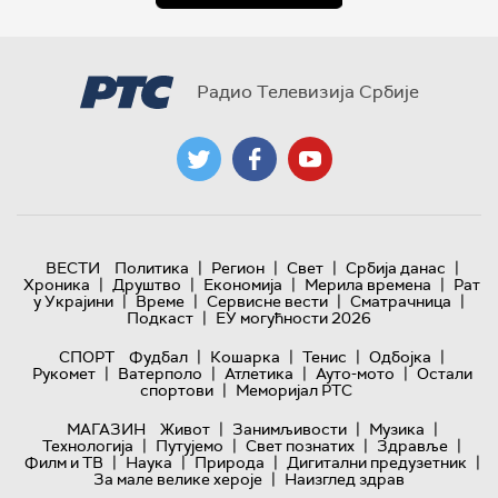
Радио Телевизија Србије
|
|
|
|
ВЕСТИ
Политика
Регион
Свет
Србија данас
|
|
|
|
Хроника
Друштво
Економија
Мерила времена
Рат
|
|
|
|
у Украјини
Време
Сервисне вести
Сматрачница
|
Подкаст
ЕУ могућности 2026
|
|
|
|
СПОРТ
Фудбал
Кошарка
Тенис
Одбојка
|
|
|
|
Рукомет
Ватерполо
Атлетика
Ауто-мото
Остали
|
спортови
Меморијал РТС
|
|
|
МАГАЗИН
Живот
Занимљивости
Музика
|
|
|
|
Технологијa
Путујемо
Свет познатих
Здравље
|
|
|
|
Филм и ТВ
Наука
Природа
Дигитални предузетник
|
За мале велике хероје
Наизглед здрав