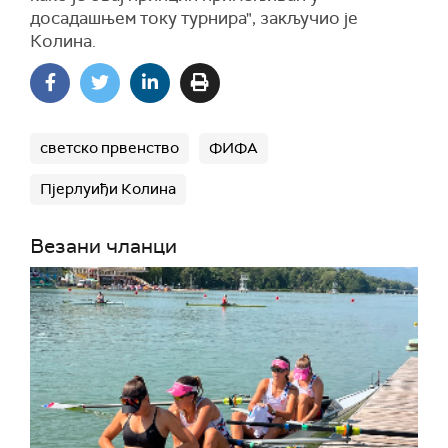
досадашњем току турнира", закључио је
Колина.
светско првенство
ФИФА
Пјерлуиђи Колина
Везани чланци