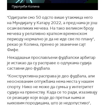
Пјерлуиђи Колина
"Одиграли смо 50 одсто више утакмица него
на Мундијалу у Катару 2022, а пред нама је још
осам великих мечева. На тако великом броју
мечева у релативно кратком временском
периоду нормално је да не иде све по плану",
рекао је Колина, пренео је званични сајт
Фифе.
Некадашњи прослављени фудбалски арбитар
је истакао да су расправе о одлукама судија
саставни део фудбала.
"Конструктивна расправа је део фудбала, али
неоснованим оптужбама нема места у нашем
спорту. Нико не може да сумња у интегритет
судија на првенству. Када се то ради, изазивају
се реакције које воде до претњи њима и
њиховим породицама, што је недопустиво",