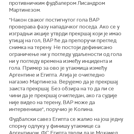
противничким фудбалером Лисандром
Мартинезом.
"Након сваког постигнутог гола ВАР
проверава фазу нападачког поседа. Ако се у
изградњи акције утврди прекршај који је имао
утицај на гол, ВАР ће да препоручи преглед
снимка на терену. Не постоји дефинисано
ограничење ни у погледу удаљености од гола
ни у погледу времена између инцидента и
гола. Пример за ово је утакмица између
Аргентине и Египта. Атија је очигледно
нагазио Мартинеза. Верујемо да је прекршај
заиста прекршај. Без обзира на то да ли се
чини да је прекршај очигледан, ако га судије
није видео на терену, ВАР може да
интервенише", поручио је Колина.
Фудбалски савез Египта се жалио на још једну
спорну одлуку у финишу утакмице са
Аргентином. ФС Египта тврди да је Мохамед