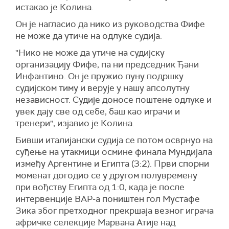
истакао је Колина.
Он је нагласио да нико из руководства Фифе
не може да утиче на одлуке судија.
"Нико не може да утиче на судијску
организацију Фифе, па ни председник Ђани
Инфантино. Он је пружио пуну подршку
судијском тиму и верује у нашу апсолутну
независност. Судије доносе поштене одлуке и
увек дају све од себе, баш као играчи и
тренери", изјавио је Колина.
Бивши италијански судија се потом осврнуо на
суђење на утакмици осмине финала Мундијала
између Аргентине и Египта (3:2). Први спорни
моменат догодио се у другом полувремену
при вођству Египта од 1:0, када је после
интервенције ВАР-а поништен гол Мустафе
Зика због претходног прекршаја везног играча
афричке селекције Марвана Атије над