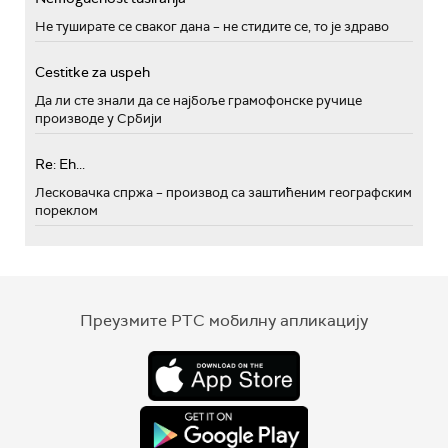
Не туширате се сваког дана – не стидите се, то је здраво
Cestitke za uspeh
Да ли сте знали да се најбоље грамофонске ручице
производе у Србији
Re: Eh...
Лесковачка спржа – производ са заштићеним географским
пореклом
Преузмите РТС мобилну апликацију