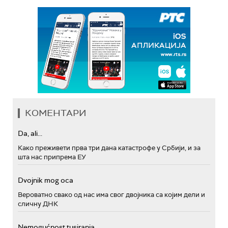
КОМЕНТАРИ
Da, ali...
Како преживети прва три дана катастрофе у Србији, и за
шта нас припрема ЕУ
Dvojnik mog oca
Вероватно свако од нас има свог двојника са којим дели и
сличну ДНК
Nemogućnost tusiranja