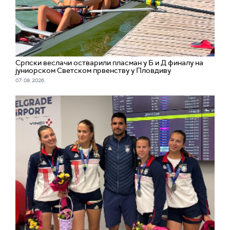
Српски веслачи остварили пласман у Б и Д финалу на
јуниорском Светском првенству у Пловдиву
07. 08. 2026.