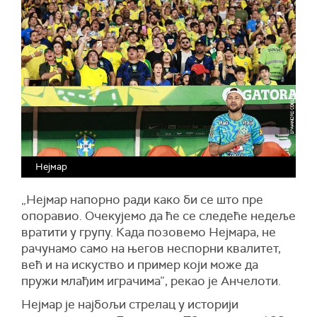
Нејмар
„Нејмар напорно ради како би се што пре
опоравио. Очекујемо да ће се следеће недеље
вратити у групу. Када позовемо Нејмара, не
рачунамо само на његов неспорни квалитет,
већ и на искуство и пример који може да
пружи млађим играчима”, рекао је Анчелоти.
Нејмар је најбољи стрелац у историји