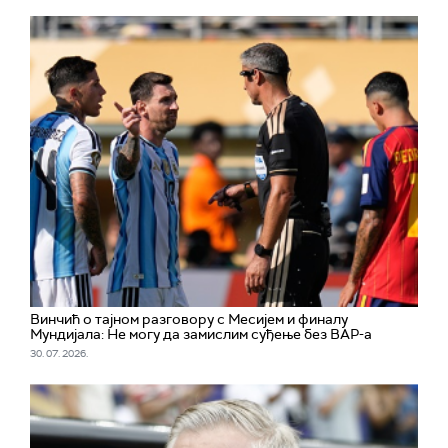
Винчић о тајном разговору с Месијем и финалу
Мундијала: Не могу да замислим суђење без ВАР-а
30. 07. 2026.