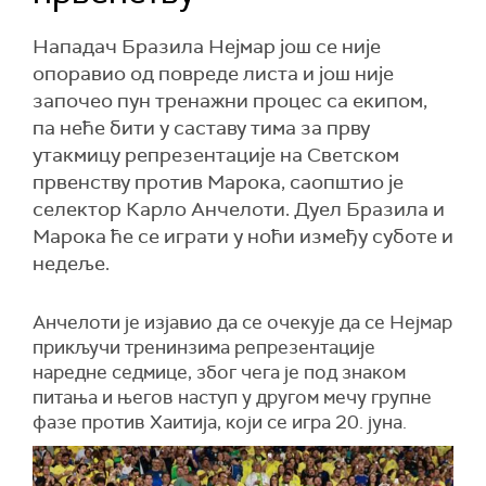
Нападач Бразила Нејмар још се није
опоравио од повреде листа и још није
започео пун тренажни процес са екипом,
па неће бити у саставу тима за прву
утакмицу репрезентације на Светском
првенству против Марока, саопштио је
селектор Карло Анчелоти. Дуел Бразила и
Марока ће се играти у ноћи између суботе и
недеље.
Анчелоти је изјавио да се очекује да се Нејмар
прикључи тренинзима репрезентације
наредне седмице, због чега је под знаком
питања и његов наступ у другом мечу групне
фазе против Хаитија, који се игра 20. јуна.