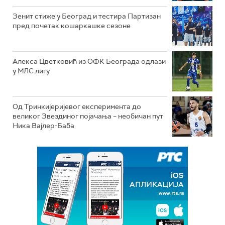
Зенит стиже у Беогрaд и тестира Партизан
пред почетак кошаркашке сезоне
Алекса Цветковић из ОФК Београда одлази
у МЛС лигу
Од Тринкијеријевог експеримента до
великог Звездиног појачања – необичан пут
Ника Вајлер-Баба