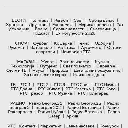
|
|
|
|
ВЕСТИ
Политика
Регион
Свет
Србија данас
|
|
|
|
Хроника
Друштво
Економија
Мерила времена
Рат
|
|
|
|
у Украјини
Време
Сервисне вести
Сматрачница
|
Подкаст
ЕУ могућности 2026
|
|
|
|
СПОРТ
Фудбал
Кошарка
Тенис
Одбојка
|
|
|
|
Рукомет
Ватерполо
Атлетика
Ауто-мото
Остали
|
спортови
Меморијал РТС
|
|
|
МАГАЗИН
Живот
Занимљивости
Музика
|
|
|
|
Технологијa
Путујемо
Свет познатих
Здравље
|
|
|
|
Филм и ТВ
Наука
Природа
Дигитални предузетник
|
За мале велике хероје
Наизглед здрав
|
|
|
|
|
ТВ
РТС 1
РТС 2
РТС 3
РТС Свет
РТС Наука
|
|
|
|
РТС Драма
РТС Живот
РТС Класика
РТС Коло
|
|
РТС Трезор
РТС Музика
РТС Полетарац
|
|
РАДИО
Радио Београд 1
Радио Београд 2
Радио
|
|
|
Београд 3
Београд 202
Радио Плетеница
Радио
|
|
|
Рокенролер
Радио Џубокс
Радио Вртешка
Радио
|
Џезер
Архив
|
|
|
|
РТС
Контакт
Маркетинг
Јавне набавке
Конкурси