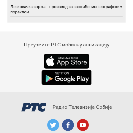
Лесковачка спржа – производ са заштићеним географским
пореклом
Преузмите РТС мобилну апликацију
Радио Телевизија Србије