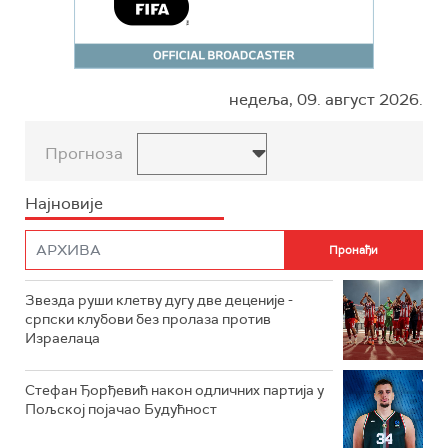
недеља, 09. август 2026.
Прогноза
Најновије
Звезда руши клетву дугу две деценије -
српски клубови без пролаза против
Израелаца
Стефан Ђорђевић након одличних партија у
Пољској појачао Будућност