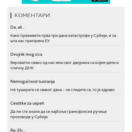
КОМЕНТАРИ
Da, ali...
Како преживети прва три дана катастрофе у Србији, и за
шта нас припрема ЕУ
Dvojnik mog oca
Вероватно свако од нас има свог двојника са којим дели и
сличну ДНК
Nemogućnost tusiranja
Не туширате се сваког дана – не стидите се, то је здраво
Cestitke za uspeh
Да ли сте знали да се најбоље грамофонске ручице
производе у Србији
Re: Eh...