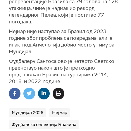
репрезентације Бразила са 79 голова на 128
утакмица, чиме је надмашио рекорд
легендарног Пелеа, који је постигао 77
погодака.
Нејмар није наступао за Бразил од 2023.
године због проблема са повредама, али је
ипак под Анчелотија добио место у тиму за
Мундијал.
Фудбалеру Сантоса ово је четврто Светско
првенствуо након што је претходно
представљао Бразил на турнирима 2014,
2018. и 2022. године.
Мундијал 2026
Нејмар
Фудбалска селекција Бразила