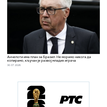
Aнчелоти има план за Бразил: Не морамо никога да
копирамо, кључан је развој младих играча
30. 07. 2026.