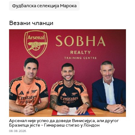
Фудбалска селекција Марока
Везани чланци
Арсенал није успео да доведе Винисијуса, али другог
Бразилца јесте – Гимараеш стигао у Лондон
08. 08. 2026.