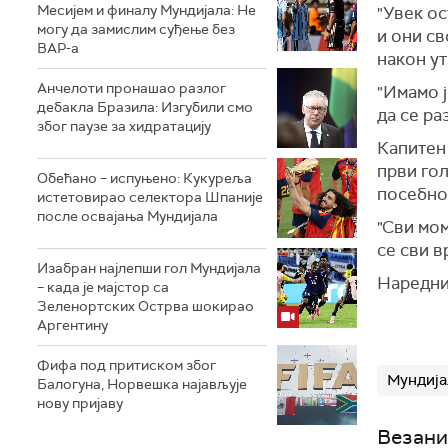
Месијем и финалу Мундијала: Не
"Увек ос
могу да замислим суђење без
и они св
ВАР-а
након ут
Анчелоти пронашао разлог
"Имамо 
дебакла Бразила: Изгубили смо
да се ра
због паузе за хидратацију
Капитен 
први гол
Обећано – испуњено: Кукуреља
посебно
истетовирао селектора Шпаније
после освајања Мундијала
"Сви мом
се сви в
Изабран најлепши гол Мундијала
Наредни 
– када је мајстор са
Зеленортских Острва шокирао
Аргентину
Фифа под притиском због
Мундија
Балогуна, Норвешка најављује
нову пријаву
Везани