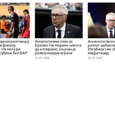
тајном разговору
Aнчелоти има план за
Анчелоти про
 и финалу
Бразил: Не морамо никога
разлог дебакла
: Не могу да
да копирамо, кључан је
Изгубили смо з
суђење без ВАР-
развој младих играча
хидратацију
30. 07. 2026.
30. 07. 2026.