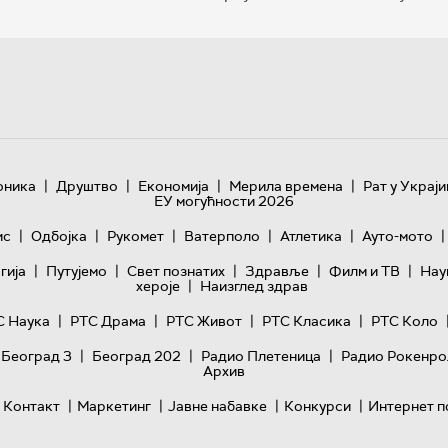
|
|
|
|
оника
Друштво
Економија
Мерила времена
Рат у Украји
ЕУ могућности 2026
|
|
|
|
|
|
ис
Одбојка
Рукомет
Ватерполо
Атлетика
Ауто-мото
|
|
|
|
|
гијa
Путујемо
Свет познатих
Здравље
Филм и ТВ
Нау
|
хероје
Наизглед здрав
|
|
|
|
С Наука
РТС Драма
РТС Живот
РТС Класика
РТС Коло
|
|
|
 Београд 3
Београд 202
Радио Плетеница
Радио Рокенро
Архив
|
|
|
|
Контакт
Маркетинг
Јавне набавке
Конкурси
Интернет п