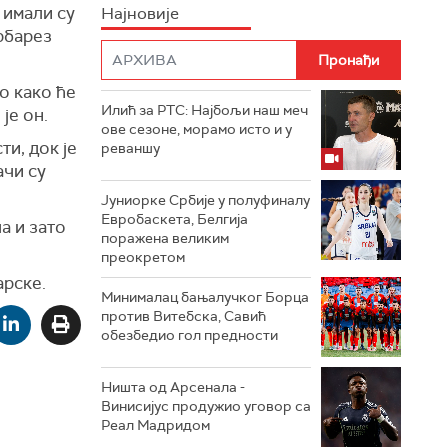
 имали су
Најновије
арбарез
о како ће
Илић за РТС: Најбољи наш меч
је он.
ове сезоне, морамо исто и у
и, док је
реваншу
ачи су
Јуниорке Србије у полуфиналу
Евробаскета, Белгија
а и зато
поражена великим
преокретом
арске.
Минималац бањалучког Борца
против Витебска, Савић
обезбедио гол предности
Ништа од Арсенала -
Винисијус продужио уговор са
Реал Мадридом