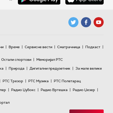
|
|
|
|
|
ни
Време
Сервисне вести
Сматрачница
Подкаст
|
Остали спортови
Меморијал РТС
|
|
|
ка
Природа
Дигитални предузетник
За мале велике
|
|
|
РТС Трезор
РТС Музика
РТС Полетарац
|
|
|
|
лер
Радио Џубокс
Радио Вртешка
Радио Џезер
ортал