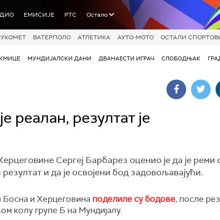
АДИО
ЕМИСИЈЕ
РТС
Остало
РУКОМЕТ
ВАТЕРПОЛО
АТЛЕТИКА
АУТО-МОТО
ОСТАЛИ СПОРТОВ
АКМИЦЕ
МУНДИЈАЛСКИ ДАНИ
ДВАНАЕСТИ ИГРАЧ
СЛОБОДЊАК
ГРА
е реалан, резултат је
ерцеговине Сергеј Барбарез оценио је да је реми 
резултат и да је освојени бод задовољавајући.
и Босна и Херцеговина
поделиле су бодове
, после ре
вом колу групе Б на Мундијалу.