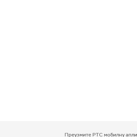
Преузмите РТС мобилну апли