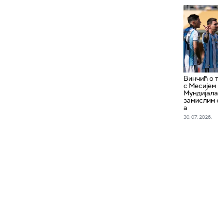
Винчић о 
с Месијем
Мундијала
замислим 
а
30. 07. 2026.