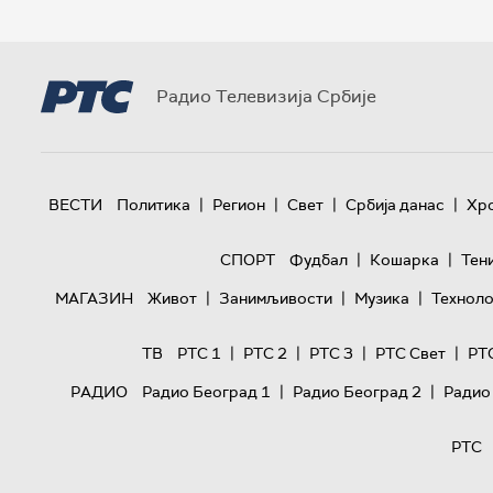
Радио Телевизија Србије
|
|
|
|
ВЕСТИ
Политика
Регион
Свет
Србија данас
Хр
|
|
СПОРТ
Фудбал
Кошарка
Тен
|
|
|
МАГАЗИН
Живот
Занимљивости
Музика
Техноло
|
|
|
|
ТВ
РТС 1
РТС 2
РТС 3
РТС Свет
РТ
|
|
РАДИО
Радио Београд 1
Радио Београд 2
Радио
РТС