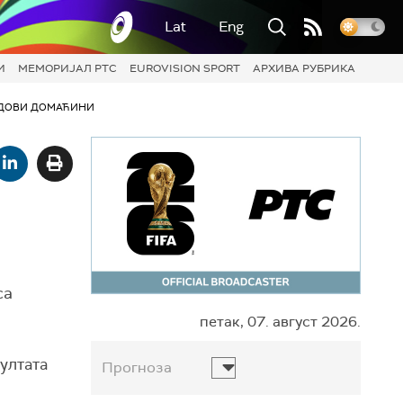
Lat
Eng
И
МЕМОРИЈАЛ РТС
EUROVISION SPORT
АРХИВА РУБРИКА
ДОВИ ДОМАЋИНИ
са
петак, 07. август 2026.
зултата
Прогноза