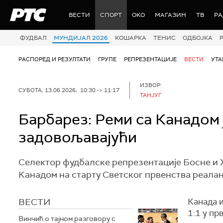
РТС
ВЕСТИ
СПОРТ
OKO
МАГАЗИН
ТВ
Р
ФУДБАЛ
МУНДИЈАЛ 2026
КОШАРКА
ТЕНИС
ОДБОЈКА
РАСПОРЕД И РЕЗУЛТАТИ
ГРУПЕ
РЕПРЕЗЕНТАЦИЈЕ
ВЕСТИ
УТ
ИЗВОР:
СУБОТА, 13.06.2026, 10:30 -> 11:17
ТАНЈУГ
Барбарез: Реми са Канадом ј
задовољавајући
Селектор фудбалске репрезентације Босне и Х
Канадом на старту Светског првенства реалан 
ВЕСТИ
Канада 
1:1 у пр
Винчић о тајном разговору с