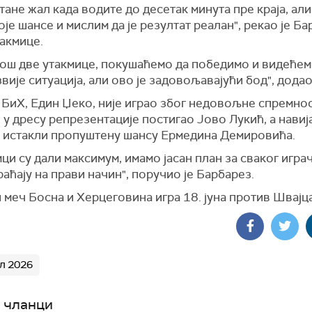
тане жал када водите до десетак минута пре краја, али
оје шансе и мислим да је резултат реалан", рекао је Б
акмице.
још две утакмице, покушаћемо да победимо и видећем
звије ситуација, али ово је задовољавајући бод", додао 
БиХ, Един Џеко, није играо због недовољне спремност
 у дресу репрезентације постигао Јово Лукић, а навиј
 истакли пропуштену шансу Ермедина Демировића.
ци су дали максимум, имамо јасан план за сваког играч
раћају на прави начин", поручио је Барбарез.
меч Босна и Херцеговина игра 18. јуна против Швајц
л 2026
 чланци