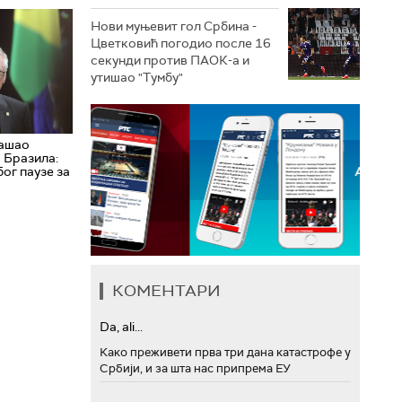
Нови муњевит гол Србина -
Цветковић погодио после 16
секунди против ПАОК-а и
утишао "Тумбу"
нашао
 Бразила:
бог паузе за
КОМЕНТАРИ
Da, ali...
Како преживети прва три дана катастрофе у
Србији, и за шта нас припрема ЕУ