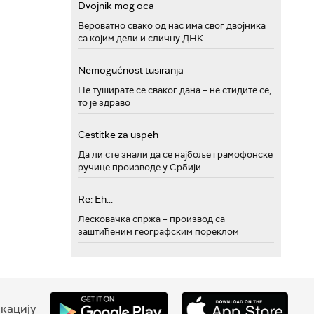
Dvojnik mog oca
Вероватно свако од нас има свог двојника
са којим дели и сличну ДНК
Nemogućnost tusiranja
Не туширате се сваког дана – не стидите се,
то је здраво
Cestitke za uspeh
Да ли сте знали да се најбоље грамофонске
ручице производе у Србији
Re: Eh...
Лесковачка спржа – производ са
заштићеним географским пореклом
кацију