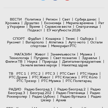
|
|
|
|
ВЕСТИ
Политика
Регион
Свет
Србија данас
|
|
|
|
Хроника
Друштво
Економија
Мерила времена
Рат
|
|
|
|
у Украјини
Време
Сервисне вести
Сматрачница
|
Подкаст
ЕУ могућности 2026
|
|
|
|
СПОРТ
Фудбал
Кошарка
Тенис
Одбојка
|
|
|
|
Рукомет
Ватерполо
Атлетика
Ауто-мото
Остали
|
спортови
Меморијал РТС
|
|
|
МАГАЗИН
Живот
Занимљивости
Музика
|
|
|
|
Технологијa
Путујемо
Свет познатих
Здравље
|
|
|
|
Филм и ТВ
Наука
Природа
Дигитални предузетник
|
За мале велике хероје
Наизглед здрав
|
|
|
|
|
ТВ
РТС 1
РТС 2
РТС 3
РТС Свет
РТС Наука
|
|
|
|
РТС Драма
РТС Живот
РТС Класика
РТС Коло
|
|
РТС Трезор
РТС Музика
РТС Полетарац
|
|
РАДИО
Радио Београд 1
Радио Београд 2
Радио
|
|
|
Београд 3
Београд 202
Радио Плетеница
Радио
|
|
|
Рокенролер
Радио Џубокс
Радио Вртешка
Радио
|
Џезер
Архив