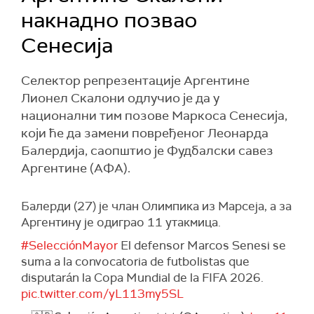
накнадно позвао
Сенесија
Селектор репрезентације Аргентине
Лионел Скалони одлучио је да у
национални тим позове Маркоса Сенесија,
који ће да замени повређеног Леонарда
Балердија, саопштио је Фудбалски савез
Аргентине (АФА).
Балерди (27) је члан Олимпика из Марсеја, а за
Аргентину је одиграо 11 утакмица.
#SelecciónMayor
El defensor Marcos Senesi se
suma a la convocatoria de futbolistas que
disputarán la Copa Mundial de la FIFA 2026.
pic.twitter.com/yL113my5SL