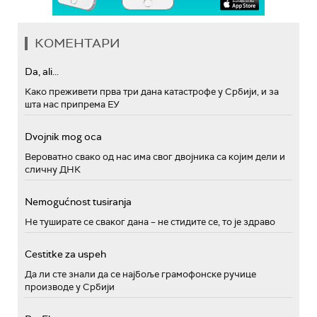
КОМЕНТАРИ
Da, ali...
Како преживети прва три дана катастрофе у Србији, и за
шта нас припрема ЕУ
Dvojnik mog oca
Вероватно свако од нас има свог двојника са којим дели и
сличну ДНК
Nemogućnost tusiranja
Не туширате се сваког дана – не стидите се, то је здраво
Cestitke za uspeh
Да ли сте знали да се најбоље грамофонске ручице
производе у Србији