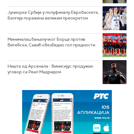
Јуниорке Србије у полуфиналу Евробаскета,
Белгија поражена великим преокретом
Минималац бањалучког Борца против
Витебска, Савић обезбедио гол предности
Ништа од Арсенала - Винисијус продужио
уговор са Реал Мадридом