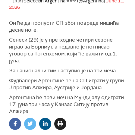
— 🇦🇷 Selección Argentina ⭐⭐⭐ (@Argentina)
June 11,
2026
Он ће да пропусти СП због повреде мишића
десне ноге.
Сенеси (29) је у претходне четири сезоне
играо за Борнмут, а недавно је потписао
уговор са Тотенхемом, који ће важити од 1.
јула.
За национални тим наступио је на три меча.
Фудбалери Аргентине ће на СП играти у групи
Ј против Алжира, Аустрије и Јордана.
Аргентина ће први меч на Мундијалу одиграти
17. јуна три часа у Канзас Ситију против
Алжира.