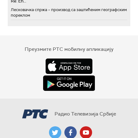
Re: Eh...
Лесковачка спржа – производ са заштићеним географским
пореклом
Преузмите РТС мобилну апликацију
Радио Телевизија Србије