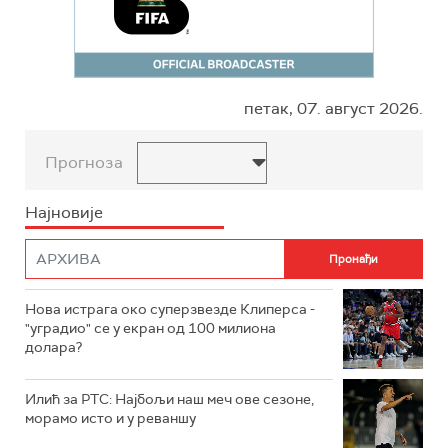
петак, 07. август 2026.
Прогноза
Најновије
Нова истрага око суперзвезде Клиперса -
"уградио" се у екран од 100 милиона
долара?
Илић за РТС: Најбољи наш меч ове сезоне,
морамо исто и у реваншу