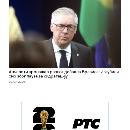
Анчелоти пронашао разлог дебакла Бразила: Изгубили
смо због паузе за хидратацију
30. 07. 2026.