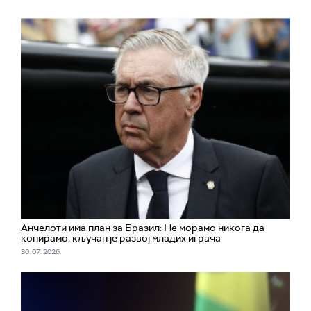
Aнчелоти има план за Бразил: Не морамо никога да
копирамо, кључан је развој младих играча
30. 07. 2026.