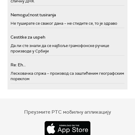
сличну ДНК
Nemogućnost tusiranja
Не туширате се сваког дана – не стидите се, то је здраво
Cestitke za uspeh
Да ли сте знали да се најбоље грамофонске ручице
производе у Србији
Re: Eh...
Лесковачка спржа – производ са заштићеним географским
пореклом
Преузмите РТС мобилну апликацију