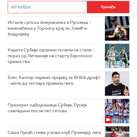
Испале српска Американка и Рускиња –
изненађења у Торонту, крај за Јовић и
Андрејеву
Кадети Србије одлично почели па стали –
пораз од Литваније на старту Европског
првенства
Енес Кантер најавио пријаву за ВНБА драфт
– жели да тестира правила лиге
Преокрет одбојкашица Србије, Русија
савладана после пет сетова
Саша Лукић стиже у нови клуб Премијер лиге