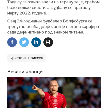
Тада су га оживљавали на терену те је, срећом,
брзо дошао свести, а фудбалу се вратио у
марту 2022. године.
Овај 34-годишњи фудбалер Волфсбурга се
тренутно осећа добро, али је његова каријера
сада дефинитивно под знаком питања.
Кристијан Ериксен
Везани чланци