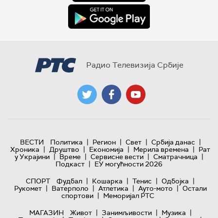
Радио Телевизија Србије
|
|
|
|
ВЕСТИ
Политика
Регион
Свет
Србија данас
|
|
|
|
Хроника
Друштво
Економија
Мерила времена
Рат
|
|
|
|
у Украјини
Време
Сервисне вести
Сматрачница
|
Подкаст
ЕУ могућности 2026
|
|
|
|
СПОРТ
Фудбал
Кошарка
Тенис
Одбојка
|
|
|
|
Рукомет
Ватерполо
Атлетика
Ауто-мото
Остали
|
спортови
Меморијал РТС
|
|
|
МАГАЗИН
Живот
Занимљивости
Музика