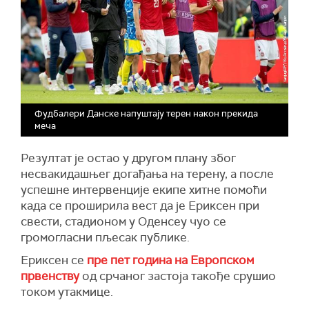
Фудбалери Данске напуштају терен након прекида
меча
Резултат је остао у другом плану због
несвакидашњег догађања на терену, а после
успешне интервенције екипе хитне помоћи
када се проширила вест да је Ериксен при
свести, стадионом у Оденсеу чуо се
громогласни пљесак публике.
Ериксен се
пре пет година на Европском
првенству
од срчаног застоја такође срушио
током утакмице.