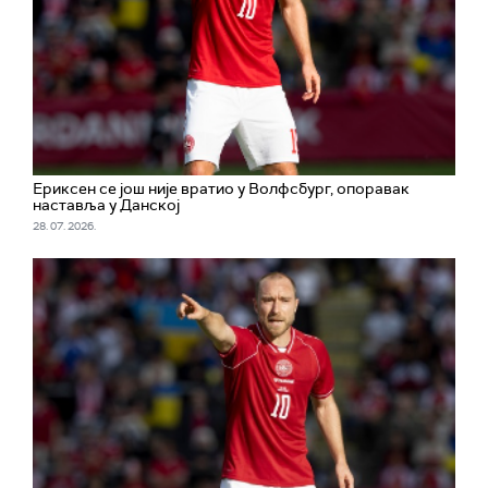
Ериксен се још није вратио у Волфсбург, опоравак
наставља у Данској
28. 07. 2026.