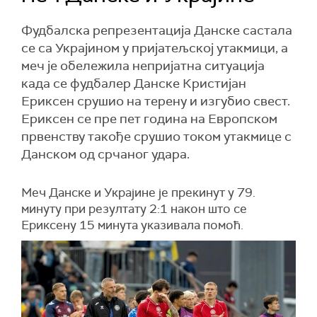
Фудбалска репрезентација Данске састала
се са Украјином у пријатељској утакмици, а
меч је обележила непријатна ситуација
када се фудбалер Данске Кристијан
Ериксен срушио на терену и изгубио свест.
Ериксен се пре пет година на Европском
првенству такође срушио током утакмице с
Данском од срчаног удара.
Меч Данске и Украјине је прекинут у 79.
минуту при резултату 2:1 након што се
Ериксену 15 минута указивала помоћ.