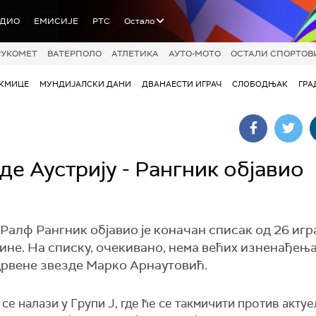
АДИО
ЕМИСИЈЕ
РТС
Остало
РУКОМЕТ
ВАТЕРПОЛО
АТЛЕТИКА
АУТО-МОТО
ОСТАЛИ СПОРТОВ
АКМИЦЕ
МУНДИЈАЛСКИ ДАНИ
ДВАНАЕСТИ ИГРАЧ
СЛОБОДЊАК
ГРА
е Аустрију - Рангник објавио
Ралф Рангник објавио је коначан списак од 26 игр
ине. На списку, очекивано, нема већих изненађења,
Црвене звезде Марко Арнаутовић.
 се налази у Групи Ј, где ће се такмичити против акту