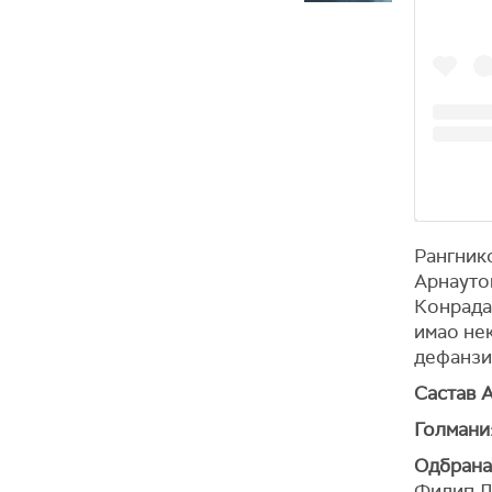
Рангнико
Арнауто
Конрада 
имао нек
дефанзи
Састав А
Голмани
Одбрана
Филип Л