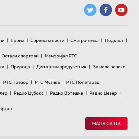
|
|
|
|
|
ни
Време
Сервисне вести
Сматрачница
Подкаст
|
Остали спортови
Меморијал РТС
|
|
|
ка
Природа
Дигитални предузетник
За мале велике
|
|
|
РТС Трезор
РТС Музика
РТС Полетарац
|
|
|
|
лер
Радио Џубокс
Радио Вртешка
Радио Џезер
ортал
МАПА САЈТА