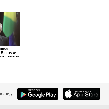
нашао
 Бразила:
бог паузе за
кацију