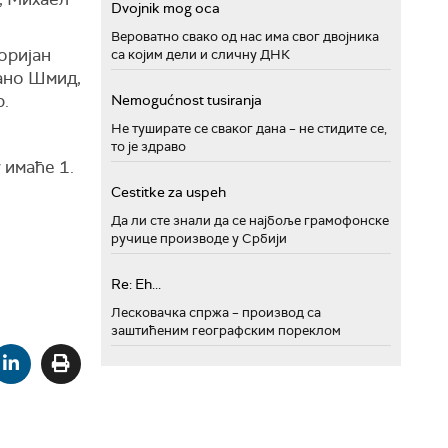
Dvojnik mog oca
Вероватно свако од нас има свог двојника
оријан
са којим дели и сличну ДНК
ано Шмид,
.
Nemogućnost tusiranja
Не туширате се сваког дана – не стидите се,
то је здраво
 имаће 1.
Cestitke za uspeh
Да ли сте знали да се најбоље грамофонске
ручице производе у Србији
Re: Eh...
Лесковачка спржа – производ са
заштићеним географским пореклом