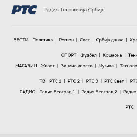
Радио Телевизија Србије
|
|
|
|
ВЕСТИ
Политика
Регион
Свет
Србија данас
Хр
|
|
СПОРТ
Фудбал
Кошарка
Тен
|
|
|
МАГАЗИН
Живот
Занимљивости
Музика
Техноло
|
|
|
|
ТВ
РТС 1
РТС 2
РТС 3
РТС Свет
РТ
|
|
РАДИО
Радио Београд 1
Радио Београд 2
Радио
РТС