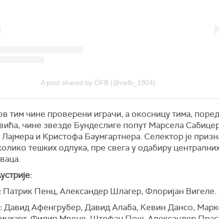
A post shared by ÖFB (@oefb_1904)
в тим чине проверени играчи, а окосницу тима, поред
вића, чине звезде Бундеслиге попут Марсела Сабицер
Лајмера и Кристофа Баумгартнера. Селектор је призна
олико тешких одлука, пре свега у одабиру централни
ваца.
устрије:
:
Патрик Пенц, Александер Шлагер, Флоријан Вигеле.
:
Давид Афенгрубер, Давид Алаба, Кевин Дансо, Марк
инхарт, Филип Мвене, Штефан Пош, Александер Прас