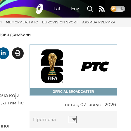
Lat
Eng
И
МЕМОРИЈАЛ РТС
EUROVISION SPORT
АРХИВА РУБРИКА
ДОВИ ДОМАЋИНИ
ача који
 а тим ће
петак, 07. август 2026.
Прогноза
елног