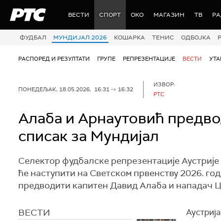
РТС
ВЕСТИ
СПОРТ
OKO
МАГАЗИН
ТВ
Р
ФУДБАЛ
МУНДИЈАЛ 2026
КОШАРКА
ТЕНИС
ОДБОЈКА
РАСПОРЕД И РЕЗУЛТАТИ
ГРУПЕ
РЕПРЕЗЕНТАЦИЈЕ
ВЕСТИ
УТ
ИЗВОР:
ПОНЕДЕЉАК, 18.05.2026, 16:31 -> 16:32
РТС
Алаба и Арнаутовић предвод
списак за Мундијал
Селектор фудбалске репрезентације Аустрије 
ће наступити на Светском првенству 2026. год
предводити капитен Давид Алаба и нападач 
ВЕСТИ
Аустрија