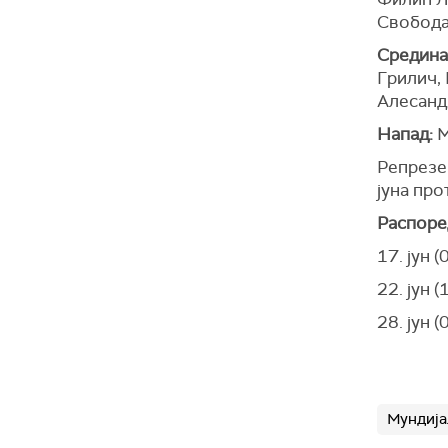
Свобода
Средина
Грилич,
Алесанд
Напад:
М
Репрезен
јуна про
Распоре
17. јун 
22. јун (
28. јун 
Мундија