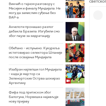
светско
Винчић о тајном разговору с
Месијем и финалу Мундијала: Не
могу да замислим суђење без
ВАР-а
Анчелоти пронашао разлог
дебакла Бразила: Изгубили смо
због паузе за хидратацију
Обећано – испуњено: Кукуреља
истетовирао селектора Шпаније
после освајања Мундијала
Изабран најлепши гол Мундијала
– када је мајстор са
Зеленортских Острва шокирао
Аргентину
Фифа под притиском због
Балогуна, Норвешка најављује
нову пријаву