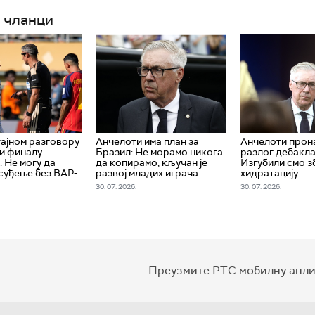
 чланци
тајном разговору
Aнчелоти има план за
Анчелоти про
 и финалу
Бразил: Не морамо никога
разлог дебакла
: Не могу да
да копирамо, кључан је
Изгубили смо з
суђење без ВАР-
развој младих играча
хидратацију
30. 07. 2026.
30. 07. 2026.
Преузмите РТС мобилну апли