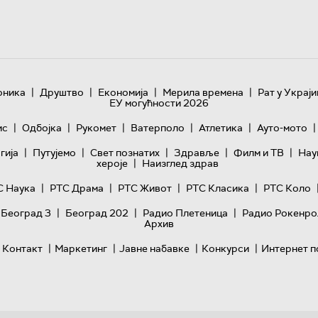
|
|
|
|
оника
Друштво
Економија
Мерила времена
Рат у Украји
ЕУ могућности 2026
|
|
|
|
|
|
ис
Одбојка
Рукомет
Ватерполо
Атлетика
Ауто-мото
|
|
|
|
|
гијa
Путујемо
Свет познатих
Здравље
Филм и ТВ
Нау
|
хероје
Наизглед здрав
|
|
|
|
С Наука
РТС Драма
РТС Живот
РТС Класика
РТС Коло
|
|
|
 Београд 3
Београд 202
Радио Плетеница
Радио Рокенро
Архив
|
|
|
|
Контакт
Маркетинг
Јавне набавке
Конкурси
Интернет п