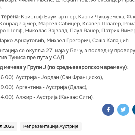
.
 терена:
Кристоф Баумгартнер, Карни Чуквуемека, Фл
 Конрад Лајмер, Марсел Сабицер, Ксавер Шлагер, Ром
ро Шепф, Николас Зајвалд, Паул Ванер, Патрик Вимер
арко Арнаутовић, Михаел Грегорич, Саша Калајџић.
тација се окупља 27. маја у Бечу, а последњу проверу
тив Туниса пре пута у САД.
д мечева у Групи Ј (по средњеевропском времену):
(06.00): Аустрија - Јордан (Сан Франциско);
19.00): Аргентина - Аустрија (Далас);
(04.00): Алжир - Аустрија (Канзас Сити).
л 2026
Репрезентација Аустрије