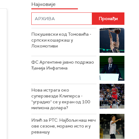
Најновије
Покушевски код Томовића -
српски кошаркаш у
Локомотиви
ФС Аргентине јавно подржао
Ђанија Инфатина
Нова истрага око
суперзвезде Клиперса -
"уградио" се у екран од 100
милиона долара?
Илић за РТС: Најбољи наш меч
ове сезоне, морамо исто и у
реваншу