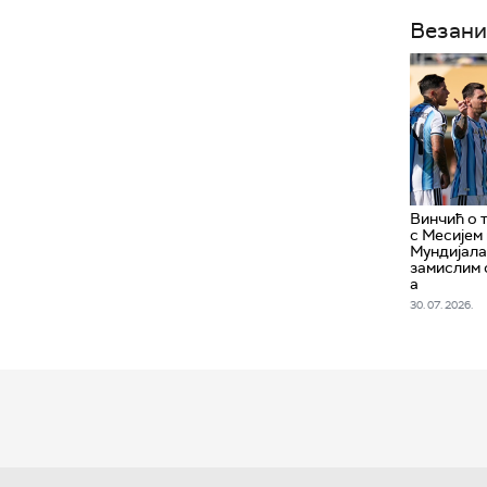
Везани
Винчић о 
с Месијем
Мундијала
замислим 
а
30. 07. 2026.