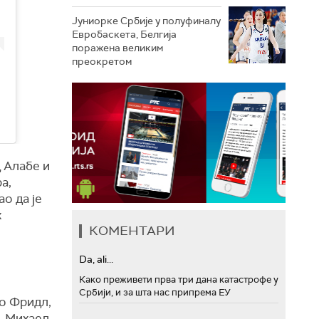
Јуниорке Србије у полуфиналу
Евробаскета, Белгија
поражена великим
преокретом
 Алабе и
а,
о да је
х
КОМЕНТАРИ
Da, ali...
Како преживети прва три дана катастрофе у
Србији, и за шта нас припрема ЕУ
о Фридл,
, Михаел