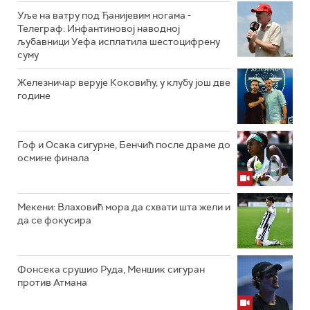
Уље на ватру под Ђанијевим ногама -
Телеграф: Инфантиновој наводној
љубавници Уефа исплатила шестоцифрену
суму
Железничар верује Коковићу, у клубу још две
године
Гоф и Осака сигурне, Бенчић после драме до
осмине финала
Мекени: Влаховић мора да схвати шта жели и
да се фокусира
Фонсека срушио Руда, Меншик сигуран
против Атмана