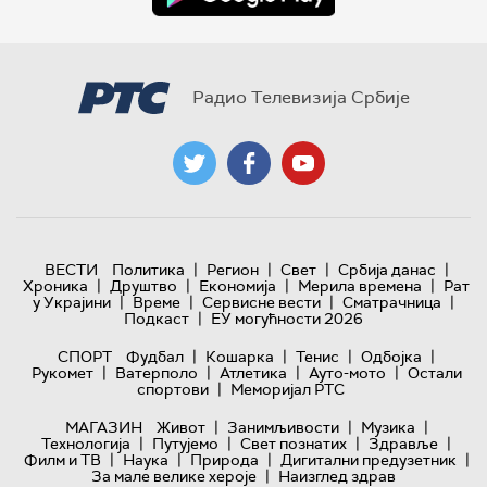
Радио Телевизија Србије
|
|
|
|
ВЕСТИ
Политика
Регион
Свет
Србија данас
|
|
|
|
Хроника
Друштво
Економија
Мерила времена
Рат
|
|
|
|
у Украјини
Време
Сервисне вести
Сматрачница
|
Подкаст
ЕУ могућности 2026
|
|
|
|
СПОРТ
Фудбал
Кошарка
Тенис
Одбојка
|
|
|
|
Рукомет
Ватерполо
Атлетика
Ауто-мото
Остали
|
спортови
Меморијал РТС
|
|
|
МАГАЗИН
Живот
Занимљивости
Музика
|
|
|
|
Технологијa
Путујемо
Свет познатих
Здравље
|
|
|
|
Филм и ТВ
Наука
Природа
Дигитални предузетник
|
За мале велике хероје
Наизглед здрав