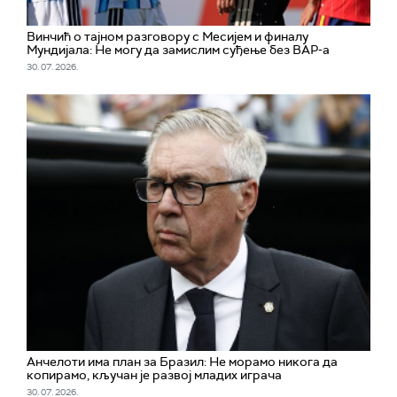
Винчић о тајном разговору с Месијем и финалу
Мундијала: Не могу да замислим суђење без ВАР-а
30. 07. 2026.
Aнчелоти има план за Бразил: Не морамо никога да
копирамо, кључан је развој младих играча
30. 07. 2026.