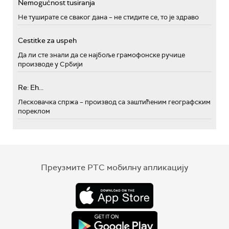
Nemogućnost tusiranja
Не туширате се сваког дана – не стидите се, то је здраво
Cestitke za uspeh
Да ли сте знали да се најбоље грамофонске ручице
производе у Србији
Re: Eh...
Лесковачка спржа – производ са заштићеним географским
пореклом
Преузмите РТС мобилну апликацију