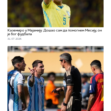
Каземиро у Мајамију: Дошао сам да помогнем Месију, он
је бог фудбала
31. 07. 2026.