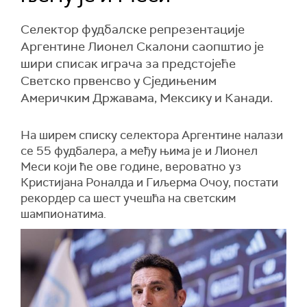
Селектор фудбалске репрезентације
Аргентине Лионел Скалони саопштио је
шири списак играча за предстојеће
Светско првенсво у Сједињеним
Америчким Државама, Мексику и Канади.
На ширем списку селектора Аргентине налази
се 55 фудбалера, а међу њима је и Лионел
Меси који ће ове године, вероватно уз
Кристијана Роналда и Гиљерма Очоу, постати
рекордер са шест учешћа на светским
шампионатима.