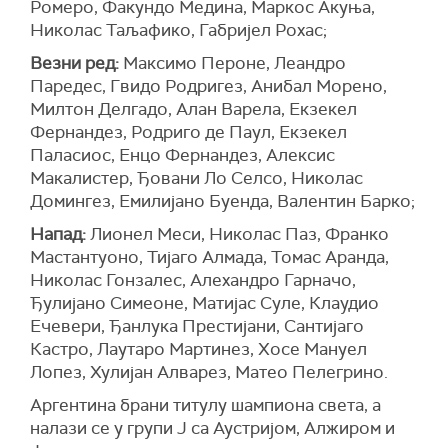
Ромеро, Факундо Медина, Маркос Акуња,
Николас Таљафико, Габријел Рохас;
Везни ред:
Максимо Пероне, Леандро
Паредес, Гвидо Родригез, Анибал Морено,
Милтон Делгадо, Алан Варела, Екзекел
Фернандез, Родриго де Паул, Екзекел
Паласиос, Енцо Фернандез, Алексис
Макалистер, Ђовани Ло Селсо, Николас
Домингез, Емилијано Буенда, Валентин Барко;
Напад:
Лионел Меси, Николас Паз, Франко
Мастантуоно, Тијаго Алмада, Томас Аранда,
Николас Гонзалес, Алехандро Гарначо,
Ђулијано Симеоне, Матијас Суле, Клаудио
Ечевери, Ђанлука Престијани, Сантијаго
Кастро, Лаутаро Мартинез, Хосе Мануел
Лопез, Хулијан Алварез, Матео Пелегрино.
Аргентина брани титулу шампиона света, а
налази се у групи Ј са Аустријом, Алжиром и