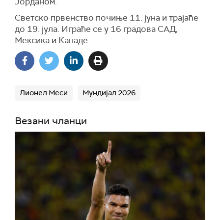
Јорданом.
Светско првенство почиње 11. јуна и трајаће
до 19. јула. Играће се у 16 градова САД,
Мексика и Канаде.
Лионел Меси
Мундијал 2026
Везани чланци