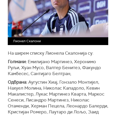
Лионел Скалони
На ширем списку Лионела Скалонија су:
Голмани:
Емилијано Мартинез, Херонимо
Руљи, Хуан Мусо, Валтер Бенитез, Факундо
Камбесес, Сантијаго Белтран;
Одбрана:
Аугустин Хиај, Гонзало Монтијел,
Нахуел Молина, Николас Кападоло, Кевин
Макалистер, Лукас Мартинез Кварта, Маркос
Сенеси, Лисандро Мартинез, Николас
Отаменди, Херман Пецела, Леонардо Балерди,
Кристијан Ромеро, Лаутаро ди Лољо, Заид