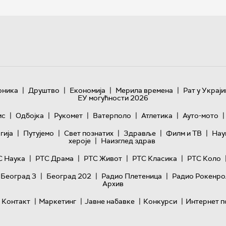
|
|
|
|
оника
Друштво
Економија
Мерила времена
Рат у Украји
ЕУ могућности 2026
|
|
|
|
|
|
ис
Одбојка
Рукомет
Ватерполо
Атлетика
Ауто-мото
|
|
|
|
|
гијa
Путујемо
Свет познатих
Здравље
Филм и ТВ
Нау
|
хероје
Наизглед здрав
|
|
|
|
С Наука
РТС Драма
РТС Живот
РТС Класика
РТС Коло
|
|
|
 Београд 3
Београд 202
Радио Плетеница
Радио Рокенро
Архив
|
|
|
|
Контакт
Маркетинг
Јавне набавке
Конкурси
Интернет п