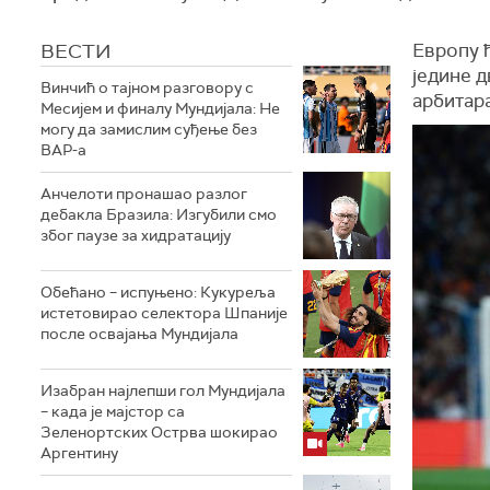
ВЕСТИ
Европу ћ
једине д
Винчић о тајном разговору с
арбитара
Месијем и финалу Мундијала: Не
могу да замислим суђење без
ВАР-а
Анчелоти пронашао разлог
дебакла Бразила: Изгубили смо
због паузе за хидратацију
Обећано – испуњено: Кукуреља
истетовирао селектора Шпаније
после освајања Мундијала
Изабран најлепши гол Мундијала
– када је мајстор са
Зеленортских Острва шокирао
Аргентину