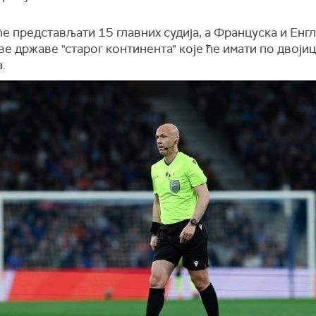
е представљати 15 главних судија, а Француска и Енгл
ве државе "старог континента" које ће имати по двоји
.