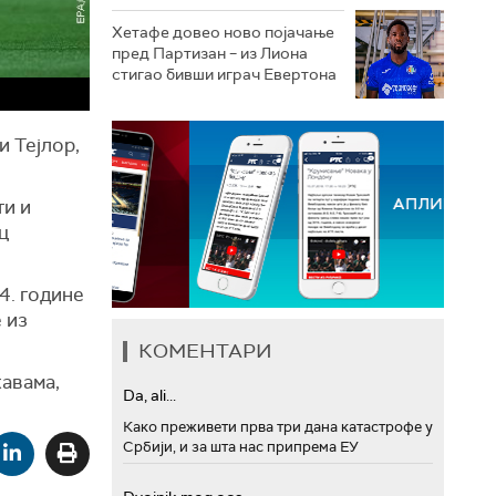
Хетафе довео ново појачање
пред Партизан – из Лиона
стигао бивши играч Евертона
и Тејлор,
ти и
ц
4. године
 из
КОМЕНТАРИ
авама,
Da, ali...
Како преживети прва три дана катастрофе у
Србији, и за шта нас припрема ЕУ