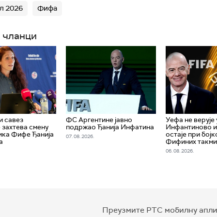
л 2026
Фифа
 чланци
и савез
ФС Аргентине јавно
Уефа не верује 
захтева смену
подржао Ђанија Инфатина
Инфантиново и
ика Фифе Ђанија
остаје при бојк
07. 08. 2026.
а
Фифиних такм
06. 08. 2026.
Преузмите РТС мобилну апли