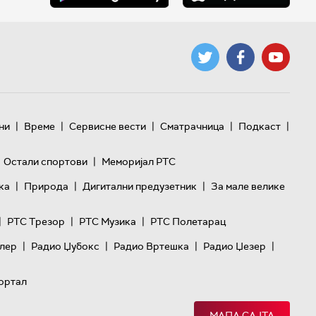
|
|
|
|
|
ни
Време
Сервисне вести
Сматрачница
Подкаст
|
Остали спортови
Меморијал РТС
|
|
|
ка
Природа
Дигитални предузетник
За мале велике
|
|
|
РТС Трезор
РТС Музика
РТС Полетарац
|
|
|
|
лер
Радио Џубокс
Радио Вртешка
Радио Џезер
ортал
МАПА САЈТА