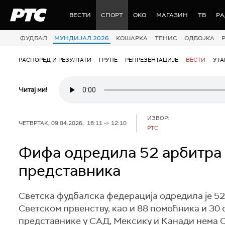
РТС
ВЕСТИ
СПОРТ
OKO
МАГАЗИН
ТВ
Р
ФУДБАЛ
МУНДИЈАЛ 2026
КОШАРКА
ТЕНИС
ОДБОЈКА
РАСПОРЕД И РЕЗУЛТАТИ
ГРУПЕ
РЕПРЕЗЕНТАЦИЈЕ
ВЕСТИ
УТ
Читај ми!
ИЗВОР:
ЧЕТВРТАК, 09.04.2026, 18:11 -> 12:10
РТС
Фифа одредила 52 арбитра 
представника
Светска фудбалска федерација одредила је 52
Светском првенству, као и 88 помоћника и 30 с
представнике у САД, Мексику и Канади нема С