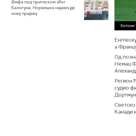
Фифа под притиском због
Балогуна, Норвешка најављује
нову пријаву
Ентони 
Енглеску
а Франц
Од позна
Немац Ф
Алеханд
Регион 
судио ф
Дортмун
Светско
Канади и