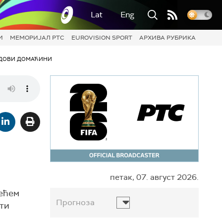
Lat
Eng
И
МЕМОРИЈАЛ РТС
EUROVISION SPORT
АРХИВА РУБРИКА
ДОВИ ДОМАЋИНИ
петак, 07. август 2026.
јећем
Прогноза
ати