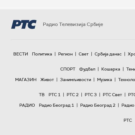
Радио Телевизија Србије
|
|
|
|
ВЕСТИ
Политика
Регион
Свет
Србија данас
Хр
|
|
СПОРТ
Фудбал
Кошарка
Тен
|
|
|
МАГАЗИН
Живот
Занимљивости
Музика
Техноло
|
|
|
|
ТВ
РТС 1
РТС 2
РТС 3
РТС Свет
РТ
|
|
РАДИО
Радио Београд 1
Радио Београд 2
Радио
РТС