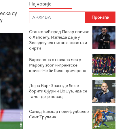
Најновије
еска су
цу
Станковић пред Пазар причао
о Хапоелу: Изгледа да је у
Звезди увек питање живота и
смрти
Барселона отказала меч у
Мароку због мигрантске
кризе: Не би било примерено
Дејна Вајт: Знам где ће се
борити Фјури и Џошуа, иде се
тамо где је новац
Самед Баждар нови фудбалер
Сент Трудена