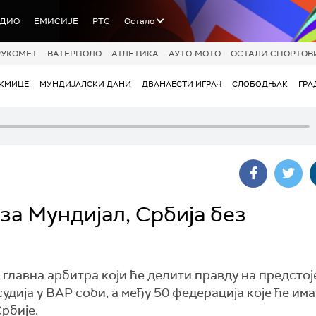
АДИО
ЕМИСИЈЕ
РТС
Остало
РУКОМЕТ
ВАТЕРПОЛО
АТЛЕТИКА
АУТО-МОТО
ОСТАЛИ СПОРТОВ
АКМИЦЕ
МУНДИЈАЛСКИ ДАНИ
ДВАНАЕСТИ ИГРАЧ
СЛОБОДЊАК
ГРА
за Мундијал, Србија без
 главна арбитра који ће делити правду на предсто
удија у ВАР соби, а међу 50 федерација које ће им
рбије.