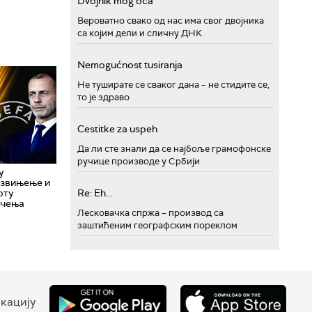
Dvojnik mog oca
Вероватно свако од нас има свог двојника
са којим дели и сличну ДНК
Nemogućnost tusiranja
Не туширате се сваког дана – не стидите се,
то је здраво
Cestitke za uspeh
Да ли сте знали да се најбоље грамофонске
ручице производе у Србији
у
звињење и
Re: Eh...
оту
ичења
Лесковачка спржа – производ са
заштићеним географским пореклом
кацију