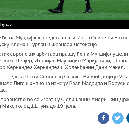
Тејлор
 ће на Мундијалу представљати Мајкл Оливер и Ентон
уску Клеман Турпан и Франсоа Летексије.
тих европских арбитара правду ће на Мундијалу дели
еликс Цвајер, Италијан Маурицио Маријанини, Шпана
ро Хернандез Хернандез и Холанђанин Дани Макели.
ће представљати Словенац Славко Винчић, који је 202
инале Лиге шампиона између Реал Мадрида и Борусије
да.
 првенство ће се играти у Сједињеним Америчким Држ
 Мексику од 11. јуна до 19. јула.