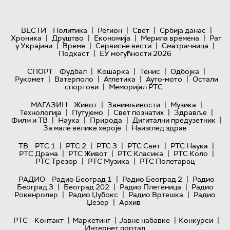
|
|
|
|
ВЕСТИ
Политика
Регион
Свет
Србија данас
|
|
|
|
Хроника
Друштво
Економија
Мерила времена
Рат
|
|
|
|
у Украјини
Време
Сервисне вести
Сматрачница
|
Подкаст
ЕУ могућности 2026
|
|
|
|
СПОРТ
Фудбал
Кошарка
Тенис
Одбојка
|
|
|
|
Рукомет
Ватерполо
Атлетика
Ауто-мото
Остали
|
спортови
Меморијал РТС
|
|
|
МАГАЗИН
Живот
Занимљивости
Музика
|
|
|
|
Технологијa
Путујемо
Свет познатих
Здравље
|
|
|
|
Филм и ТВ
Наука
Природа
Дигитални предузетник
|
За мале велике хероје
Наизглед здрав
|
|
|
|
|
ТВ
РТС 1
РТС 2
РТС 3
РТС Свет
РТС Наука
|
|
|
|
РТС Драма
РТС Живот
РТС Класика
РТС Коло
|
|
РТС Трезор
РТС Музика
РТС Полетарац
|
|
РАДИО
Радио Београд 1
Радио Београд 2
Радио
|
|
|
Београд 3
Београд 202
Радио Плетеница
Радио
|
|
|
Рокенролер
Радио Џубокс
Радио Вртешка
Радио
|
Џезер
Архив
|
|
|
|
РТС
Контакт
Маркетинг
Јавне набавке
Конкурси
Интернет портал