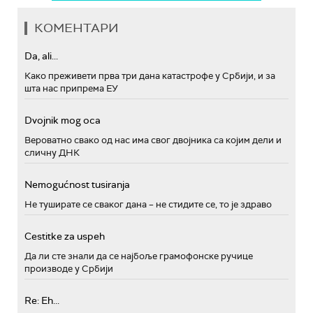
КОМЕНТАРИ
Da, ali...
Како преживети прва три дана катастрофе у Србији, и за
шта нас припрема ЕУ
Dvojnik mog oca
Вероватно свако од нас има свог двојника са којим дели и
сличну ДНК
Nemogućnost tusiranja
Не туширате се сваког дана – не стидите се, то је здраво
Cestitke za uspeh
Да ли сте знали да се најбоље грамофонске ручице
производе у Србији
Re: Eh...