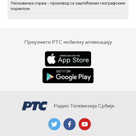
Лесковачка спржа – производ са заштићеним географским
пореклом
Преузмите РТС мобилну апликацију
Радио Телевизија Србије