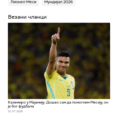
Лионел Меси
Мундијал 2026
Везани чланци
Каземиро у Мајамију: Дошао сам да помогнем Месију, он
је бог фудбала
31. 07. 2026.