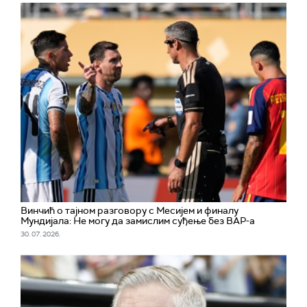
Винчић о тајном разговору с Месијем и финалу
Мундијала: Не могу да замислим суђење без ВАР-а
30. 07. 2026.