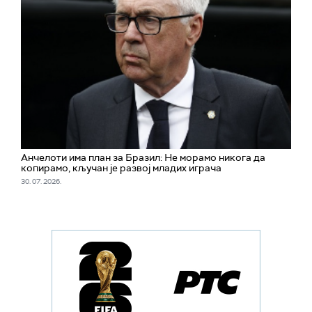
Aнчелоти има план за Бразил: Не морамо никога да
копирамо, кључан је развој младих играча
30. 07. 2026.