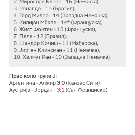
2. Мирослав Клозе - 16 (Немачка);
3. Роналдо - 15 (Бразил);
4. Герд Милер - 14 (Западна Немачка);
5. Килијан Мбапе - 14* (Француска);
6. Жист Фонтен - 13 (Француска);
7. Пеле - 12 (Бразил);
8. Шандор Кочиш - 11 (Мађарска);
9. Јирген Клинсман - 11 (Немачка);
10. Хелмут Ран - 10 (Западна Немачка).
Прво коло групе Ј:
Аргентина - Алжир
3:0
(Канзас Сити)
Аустрија - Јордан -
3:1
(Сан Франциско)