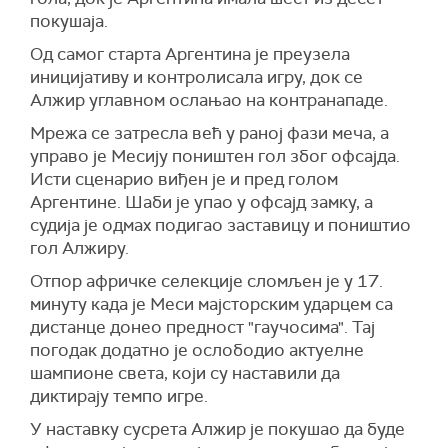
покушаја.
Од самог старта Аргентина је преузела
иницијативу и контролисала игру, док се
Алжир углавном ослањао на контранападе.
Мрежа се затресла већ у раној фази меча, а
управо је Месију поништен гол због офсајда.
Исти сценарио виђен је и пред голом
Аргентине. Шаби је упао у офсајд замку, а
судија је одмах подигао заставицу и поништио
гол Алжиру.
Отпор афричке селекције сломљен је у 17.
минуту када је Меси мајсторским ударцем са
дистанце донео предност "гаучосима". Тај
погодак додатно је ослободио актуелне
шампионе света, који су наставили да
диктирају темпо игре.
У наставку сусрета Алжир је покушао да буде