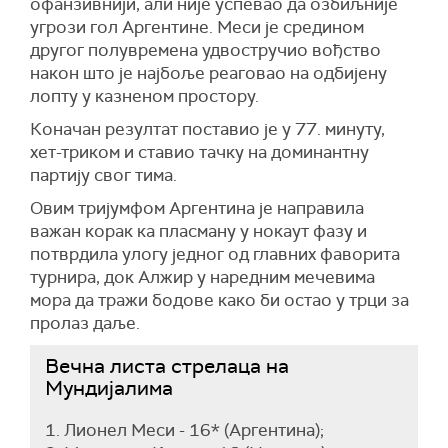
офанзивнији, али није успевао да озбиљније
угрози гол Аргентине. Меси је средином
другог полувремена удвостручио вођство
након што је најбоље реаговао на одбијену
лопту у казненом простору.
Коначан резултат поставио је у 77. минуту,
хет-триком и ставио тачку на доминантну
партију свог тима.
Овим тријумфом Аргентина је направила
важан корак ка пласману у нокаут фазу и
потврдила улогу једног од главних фаворита
турнира, док Алжир у наредним мечевима
мора да тражи бодове како би остао у трци за
пролаз даље.
Вечна листа стрелаца на
Мундијалима
1. Лионел Меси - 16* (Аргентина);