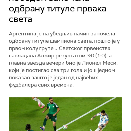
одбрану титуле првака
света
Аргентина је на убедљив начин започела
одбрану титуле шампиона света, пошто је у
првом колу групе Ј Светског првенства
савладала Алжир резултатом 3:0 (1:0), а
главна звезда вечери био је Лионел Меси,
који је постигао сва три гола и још једном
показао зашто је један од највећих
фудбалера свих времена.