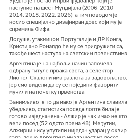
Уједно је постао и први фудбалер који је
наступио на шест Мундијала (2006, 2010,
2014, 2018, 2022, 2026), а тим поводом је
носио специјално дизајниран дрес који му је
спремила Фифа.
Додуше, утакмицом Португалије и ДР Конга,
Кристијано Роналдо ће му се придружити са,
такође шест наступа на светским првенствима.
Аргентина је на најбољи начин започела
одбрану титуле првака света, а селектор
Лионел Скалони има разлога за задовољство,
јер смо видели да су се поједини фаворити
мучили на почетку првенства.
Занимљиво је то да иако је Аргентина славила
убедљиво, статистика поседа лопте била је
готово изједначена - Алжир је чак имао нешто
већи посед (52 одсто према 48). Међутим,
Алжирци нису упутили ниједан ударац у оквир
гола, док је Аргентина имала шест из десет