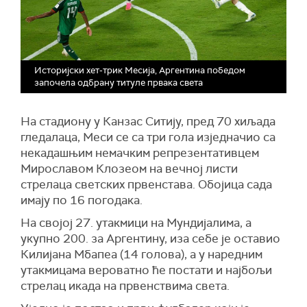
Историјски хет-трик Месија, Аргентина победом
започела одбрану титуле првака света
На стадиону у Канзас Ситију, пред 70 хиљада
гледалаца, Меси се са три гола изједначио са
некадашњим немачким репрезентативцем
Мирославом Клозеом на вечној листи
стрелаца светских првенстава. Обојица сада
имају по 16 погодака.
На својој 27. утакмици на Мундијалима, а
укупно 200. за Аргентину, иза себе је оставио
Килијана Мбапеа (14 голова), а у наредним
утакмицама вероватно ће постати и најбољи
стрелац икада на првенствима света.