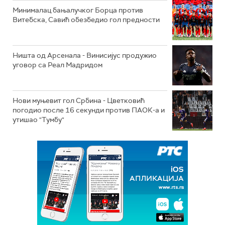
Минималац бањалучког Борца против
Витебска, Савић обезбедио гол предности
Ништа од Арсенала - Винисијус продужио
уговор са Реал Мадридом
Нови муњевит гол Србина - Цветковић
погодио после 16 секунди против ПАОК-а и
утишао "Тумбу"